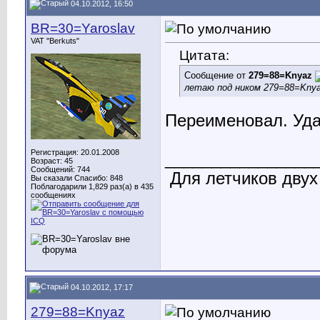
04.10.2012, 16:50
BR=30=Yaroslav
VAT "Berkuts"
Цитата:
Сообщение от
279=88=Knyaz
летаю под ником 279=88=Knya
Переименовал. Уда
Регистрация: 20.01.2008
________________
Возраст: 45
Сообщений: 744
Для летчиков двух
Вы сказали Спасибо: 848
Поблагодарили 1,829 раз(а) в 435
сообщениях
04.10.2012, 17:17
279=88=Knyaz