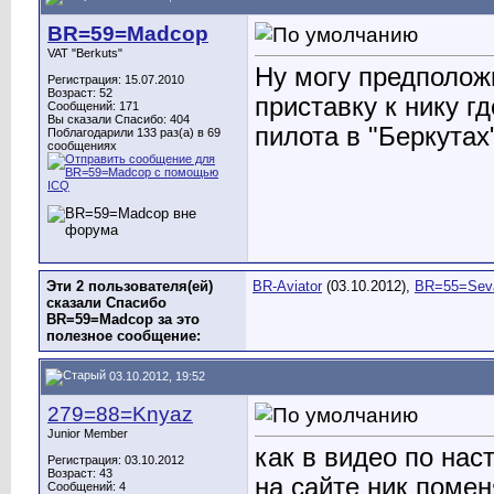
BR=59=Madcop
VAT "Berkuts"
Ну могу предполож
Регистрация: 15.07.2010
Возраст: 52
приставку к нику г
Сообщений: 171
Вы сказали Спасибо: 404
пилота в "Беркутах
Поблагодарили 133 раз(а) в 69
сообщениях
Эти 2 пользователя(ей)
BR-Aviator
(03.10.2012),
BR=55=Sev
сказали Спасибо
BR=59=Madcop за это
полезное сообщение:
03.10.2012, 19:52
279=88=Knyaz
Junior Member
как в видео по нас
Регистрация: 03.10.2012
Возраст: 43
на сайте ник помен
Сообщений: 4