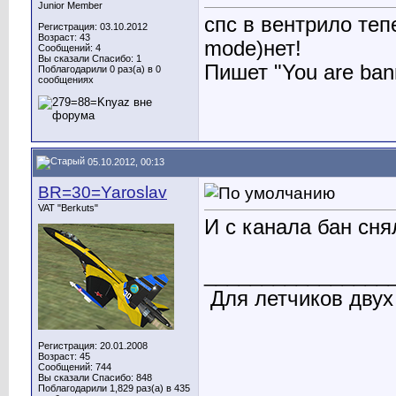
Junior Member
спс в вентрило теп
Регистрация: 03.10.2012
Возраст: 43
mode)нет!
Сообщений: 4
Вы сказали Спасибо: 1
Пишет "You are bann
Поблагодарили 0 раз(а) в 0
сообщениях
05.10.2012, 00:13
BR=30=Yaroslav
VAT "Berkuts"
И с канала бан сня
________________
Для летчиков двух
Регистрация: 20.01.2008
Возраст: 45
Сообщений: 744
Вы сказали Спасибо: 848
Поблагодарили 1,829 раз(а) в 435