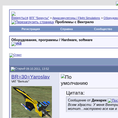
ВПГ "Беркуты"
>
Авиасимуляторы / Flight Simulations
>
Оборудова
Проблемы с Вентрило
Регистрация
Справка
Сообщество
Оборудование, программы / Hardware, software
09.10.2011, 13:52
BR=30=Yaroslav
VAT "Berkuts"
Цитата:
Сообщение от
Димарик
Всем здрасти. У меня Вентри
молчит...настроено все как в