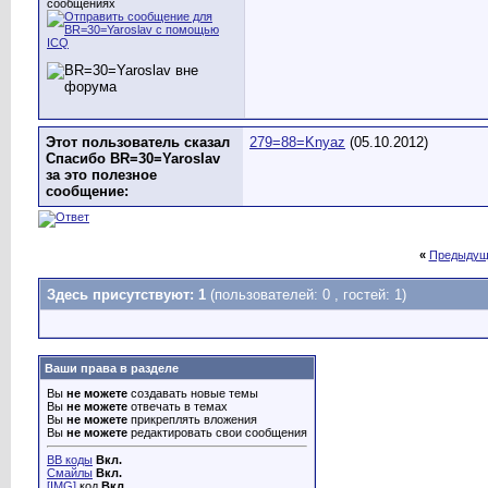
сообщениях
Этот пользователь сказал
279=88=Knyaz
(05.10.2012)
Спасибо BR=30=Yaroslav
за это полезное
сообщение:
«
Предыдущ
Здесь присутствуют: 1
(пользователей: 0 , гостей: 1)
Ваши права в разделе
Вы
не можете
создавать новые темы
Вы
не можете
отвечать в темах
Вы
не можете
прикреплять вложения
Вы
не можете
редактировать свои сообщения
BB коды
Вкл.
Смайлы
Вкл.
[IMG]
код
Вкл.