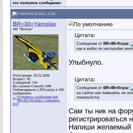
это полезное сообщение:
04.10.2012, 12:56
BR=30=Yaroslav
VAT "Berkuts"
Цитата:
Сообщение от
BR=88=Knyaz
как в видео по настройке вен
Улыбнуло.
Регистрация: 20.01.2008
Цитата:
Возраст: 45
Сообщений: 744
Вы сказали Спасибо: 848
Сообщение от
BR=88=Knyaz
Поблагодарили 1,829 раз(а) в 435
на сайте ник поменять не по
сообщениях
пожалуйста.
Сам ты ник на фор
регистрироваться н
Напиши желаемый н