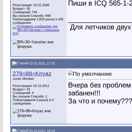
Пиши в ICQ 565-1-
Регистрация: 20.01.2008
Возраст: 45
Сообщений: 744
Вы сказали Спасибо: 848
________________
Поблагодарили 1,829 раз(а) в 435
сообщениях
Для летчиков двух
03.10.2012, 17:33
279=88=Knyaz
Junior Member
Вчера без проблем 
Регистрация: 03.10.2012
Возраст: 43
забанен!!!
Сообщений: 4
Вы сказали Спасибо: 1
За что и почему??
Поблагодарили 0 раз(а) в 0
сообщениях
03.10.2012, 19:15