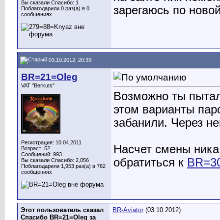
Вы сказали Спасибо: 1
зарегаюсь по новой
Поблагодарили 0 раз(а) в 0
сообщениях
03.10.2012, 20:39
BR=21=Oleg
VAT "Berkuts"
Возможно ты пытал
этом варианты пар
забанили. Через не
Регистрация: 10.04.2011
Насчет смены ника
Возраст: 52
Сообщений: 993
обратиться к
BR=30
Вы сказали Спасибо: 2,056
Поблагодарили 1,953 раз(а) в 762
сообщениях
Этот пользователь сказал
BR-Aviator
(03.10.2012)
Спасибо BR=21=Oleg за