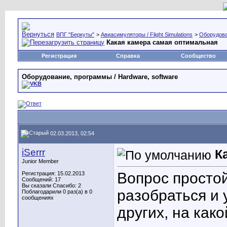
ВПГ "Беркуты"
>
Авиасимуляторы / Flight Simulations
>
Оборудова
Какая камера самая оптимальная
Регистрация
Справка
Сообщество
Оборудование, программы / Hardware, software
02.03.2013, 02:54
iSerrr
К
Junior Member
Вопрос простой
Регистрация: 15.02.2013
Сообщений: 17
Вы сказали Спасибо: 2
разобраться и 
Поблагодарили 0 раз(а) в 0
сообщениях
других, на как