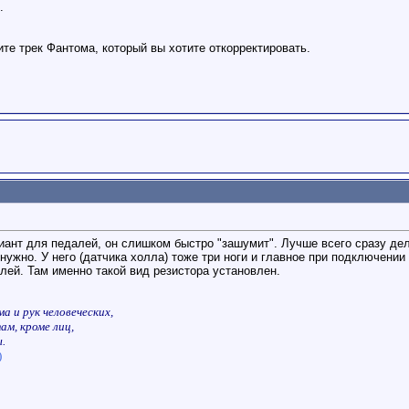
.
те трек Фантома, который вы хотите откорректировать.
иант для педалей, он слишком быстро "зашумит". Лучше всего сразу дел
жно. У него (датчика холла) тоже три ноги и главное при подключении 
ей. Там именно такой вид резистора установлен.
а и рук человеческих,
ам, кроме лиц,
.
)