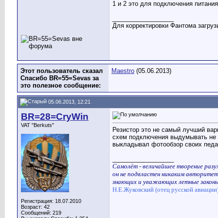
1 и 2 это для подключения питания
__________________
Для корректировки Фантома загрузи
Этот пользователь сказал
Maestro
(05.06.2013)
Спасибо BR=55=Sevas за
это полезное сообщение:
05.06.2013, 12:21
BR=28=CryWin
VAT "Berkuts"
Резистор это не самый лучший вар
схем подключения выдумывать не ну
выкладывал фотообзор своих педал
__________________
Самолёт - величайшее творение разум
он не подвластен никаким авторитет
знающих и уважающих летные законы
Н.Е.Жуковский (отец русской авиации
Регистрация: 18.07.2010
Возраст: 42
Сообщений: 219