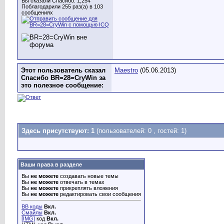
Вы сказали Спасибо: 1,254
Поблагодарили 255 раз(а) в 103
сообщениях
Этот пользователь сказал
Maestro
(05.06.2013)
Спасибо BR=28=CryWin за
это полезное сообщение:
Здесь присутствуют: 1
(пользователей: 0 , гостей: 1)
Ваши права в разделе
Вы
не можете
создавать новые темы
Вы
не можете
отвечать в темах
Вы
не можете
прикреплять вложения
Вы
не можете
редактировать свои сообщения
BB коды
Вкл.
Смайлы
Вкл.
[IMG]
код
Вкл.