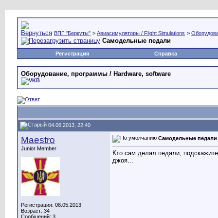
ВПГ "Беркуты"
>
Авиасимуляторы / Flight Simulations
>
Оборудова
Самодельные педали
Регистрация
Справка
Оборудование, программы / Hardware, software
04.06.2013, 22:40
Maestro
Самодельные педали
Junior Member
Кто сам делал педали, подскажите 
джоя...
Регистрация: 08.05.2013
Возраст: 34
Сообщений: 3