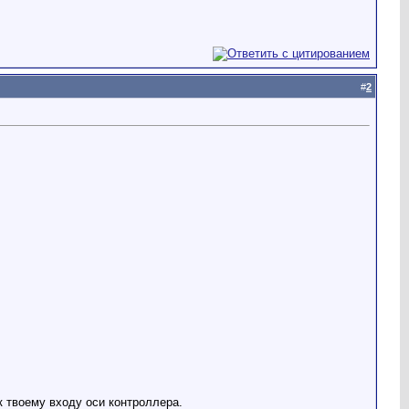
#
2
к твоему входу оси контроллера.