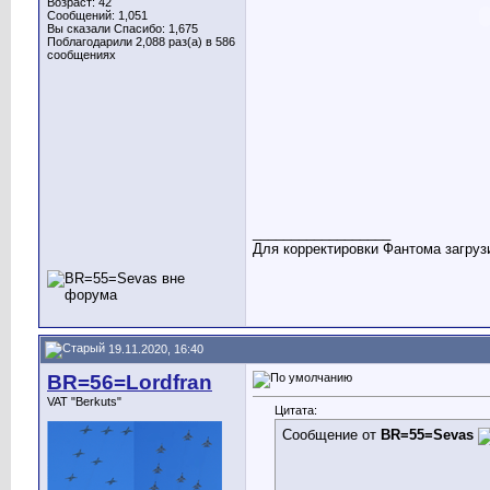
Возраст: 42
Сообщений: 1,051
Вы сказали Спасибо: 1,675
Поблагодарили 2,088 раз(а) в 586
сообщениях
__________________
Для корректировки Фантома загрузи
19.11.2020, 16:40
BR=56=Lordfran
VAT "Berkuts"
Цитата:
Сообщение от
BR=55=Sevas