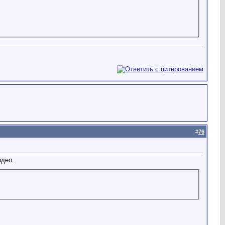
#
76
идео.