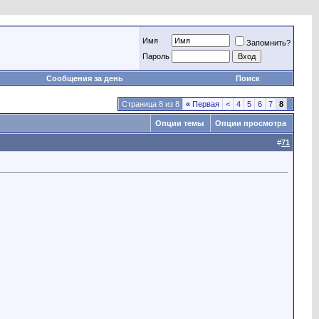
Имя
Запомнить?
Пароль
Сообщения за день
Поиск
Страница 8 из 8
«
Первая
<
4
5
6
7
8
Опции темы
Опции просмотра
#
71