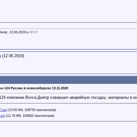
nis; 13.06.2019 в
08:37
.
g
(12.06.2019)
н-124 Руслан в новосибирске 13.11.2020
124 компании Волга-Днепр совершил аварийную посадку, материалы в в
.avi
(13.55 Мб, 108750 просмотров)
avi
(12.76 Мб, 109062 просмотров)