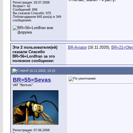
Регистрация: 29.07.2008
Возраст: 42
Сообщений: 896
Вы сказали Спасибо: 975
Поблагодарили 845 раз(а) в 349
сообщениях
Эти 2 пользователя(ей)
BR-Aviator
(16.11.2020),
BR=21=Ole
сказали Спасибо
BR=56=Lordfran за это
полезное сообщение:
16.11.2020, 19:15
BR=55=Sevas
VAT "Berkuts"
Регистрация: 07.06.2008