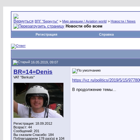
ВПГ "Беркуты"
>
Мир авиации / Aviation world
>
Новости / News
Новости обо всем
Регистрация
Справка
16.05.2019, 09:07
BR=14=Denis
VAT "Berkuts"
https://vz.ru/politics/2019/5/15/97780
В продолжение темы...
Регистрация: 18.09.2012
Возраст: 44
Сообщений: 201
Вы сказали Спасибо: 184
Поблагодарили 178 раз(а) в 104