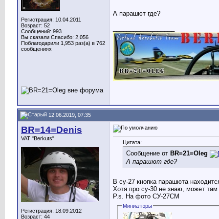
А парашют где?
Регистрация: 10.04.2011
Возраст: 52
__________________
Сообщений: 993
Вы сказали Спасибо: 2,056
Поблагодарили 1,953 раз(а) в 762
сообщениях
12.06.2019, 07:35
BR=14=Denis
VAT "Berkuts"
Цитата:
Сообщение от
BR=21=Oleg
А парашют где?
В су-27 кнопка парашюта находитс
Хотя про су-30 не знаю, может там
P.s. На фото СУ-27СМ
Миниатюры
Регистрация: 18.09.2012
Возраст: 44