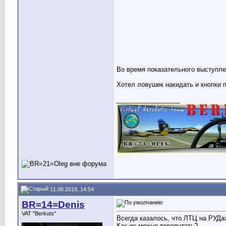
Во время показательного выступл
Хотел ловушек накидать и кнопки 
__________________
11.06.2019, 14:54
BR=14=Denis
VAT "Berkuts"
Всегда казалось, что ЛТЦ на РУД
Как их можно перепутать?