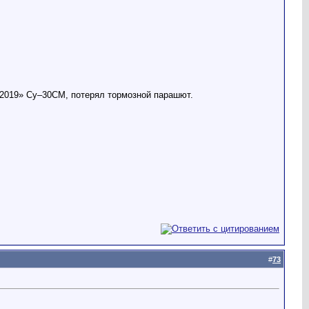
–2019» Су–30СМ, потерял тормозной парашют.
#
73