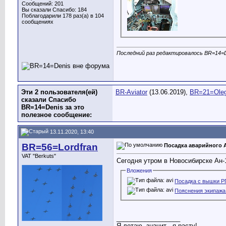
Сообщений: 201
Вы сказали Спасибо: 184
Поблагодарили 178 раз(а) в 104
сообщениях
Последний раз редактировалось BR=14=De
Эти 2 пользователя(ей)
BR-Aviator
(13.06.2019),
BR=21=Ole
сказали Спасибо
BR=14=Denis за это
полезное сообщение:
13.11.2020, 13:40
BR=56=Lordfran
Посадка аварийного А
VAT "Berkuts"
Сегодня утром в Новосибирске Ан-
Вложения
Посадка с вышки РП
Пояснения экипажа.
__________________
Я летаю, значит - я расту!