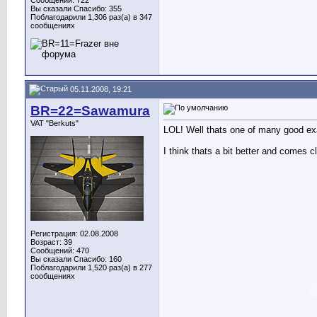
Сообщений: 722
Вы сказали Спасибо: 355
Поблагодарили 1,306 раз(а) в 347
сообщениях
05.11.2008, 19:21
BR=22=Sawamura
VAT "Berkuts"
LOL! Well thats one of many good exa
I think thats a bit better and comes c
Регистрация: 02.08.2008
Возраст: 39
Сообщений: 470
Вы сказали Спасибо: 160
Поблагодарили 1,520 раз(а) в 277
сообщениях