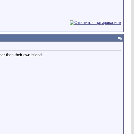
#
6
er than their own island.