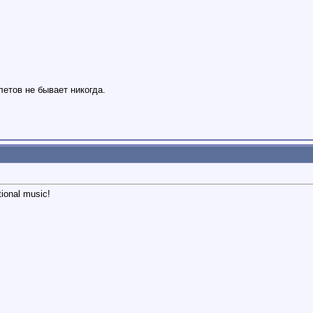
етов не бывает никогда.
itional music!