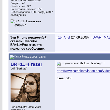
Регистрация: 20.01.2008
Возраст: 45
Сообщений: 722
Вы сказали Спасибо: 355
Поблагодарили 1,306 раз(а) в 347
сообщениях
Эти 6 пользователя(ей)
=15=Ariel
(24.09.2008),
=UVAF= MA
сказали Спасибо
BR=11=Frazer за это
полезное сообщение:
05.11.2008, 13:48
BR=11=Frazer
He lost his wing!!!!
VAT "Berkuts"
http://www.patricksaviation.com/vide
Great pilot!
Регистрация: 20.01.2008
Возраст: 45