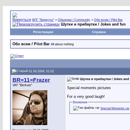
ВПГ "Беркуты"
>
Общение / Community
>
Обо всем / Pilot Bar
Шутки и прибаутки / Jokes and fun
Регистрация
Справка
Обо всем / Pilot Bar
All about nothing
01.06.2008, 01:52
BR=11=Frazer
Шутки и прибаутки / Jokes and
VAT "Berkuts"
Special moments pictures
For a very good laugh!
Вложения
Special Moments.rar