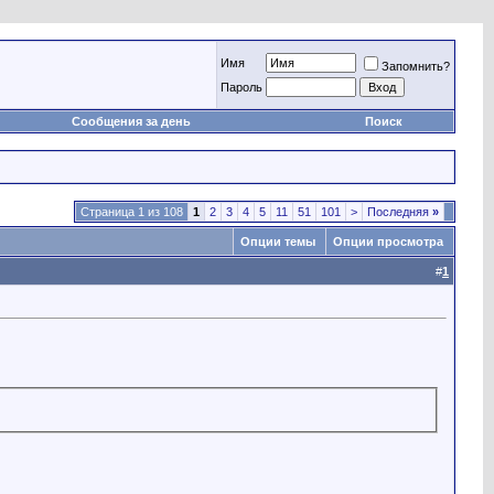
Имя
Запомнить?
Пароль
Сообщения за день
Поиск
Страница 1 из 108
1
2
3
4
5
11
51
101
>
Последняя
»
Опции темы
Опции просмотра
#
1