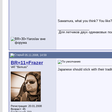
Sawamura, what you think? You like?
__________________
Для летчиков двух одинаковых пол
05.11.2008, 14:59
BR=11=Frazer
VAT "Berkuts"
Japanese should stick with their trad
Регистрация: 20.01.2008
Возраст: 45