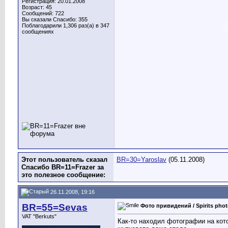
Регистрация: 20.01.2008
Возраст: 45
Сообщений: 722
Вы сказали Спасибо: 355
Поблагодарили 1,306 раз(а) в 347
сообщениях
Этот пользователь сказал
BR=30=Yaroslav
(05.11.2008)
Спасибо BR=11=Frazer за
это полезное сообщение:
26.11.2008, 19:16
BR=55=Sevas
Фото привидений / Spirits pho
VAT "Berkuts"
Как-то находил фотографии на кот