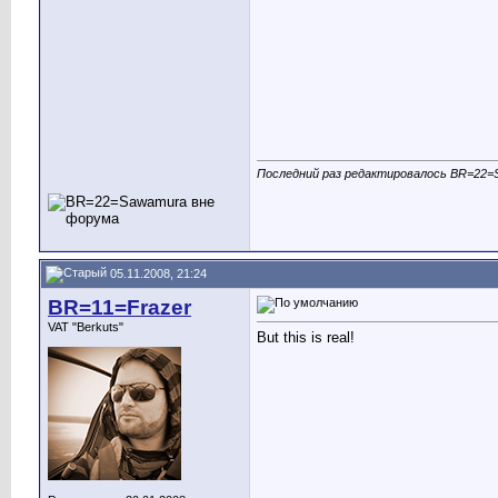
Последний раз редактировалось BR=22=S
05.11.2008, 21:24
BR=11=Frazer
VAT "Berkuts"
But this is real!