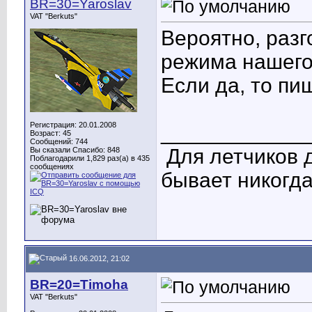
BR=30=Yaroslav
VAT "Berkuts"
Вероятно, разг
режима нашего
Если да, то пиш
Регистрация: 20.01.2008
____________
Возраст: 45
Сообщений: 744
Для летчиков 
Вы сказали Спасибо: 848
Поблагодарили 1,829 раз(а) в 435
сообщениях
бывает никогда
16.06.2012, 21:02
BR=20=Timoha
VAT "Berkuts"