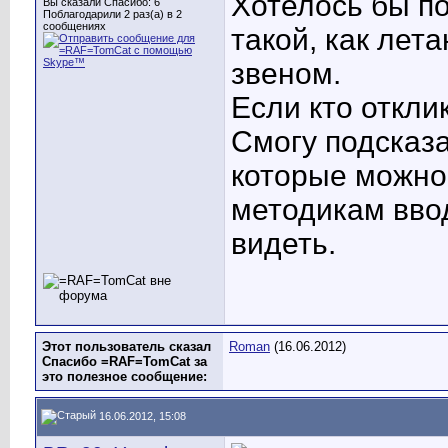
Хотелось бы п
Вы сказали Спасибо: 6
Поблагодарили 2 раз(а) в 2
сообщениях
такой, как лет
звеном.
Если кто откли
Смогу подсказа
которые можно
методикам вво
видеть.
Этот пользователь сказал
Roman
(16.06.2012)
Спасибо =RAF=TomCat за
это полезное сообщение:
16.06.2012, 15:08