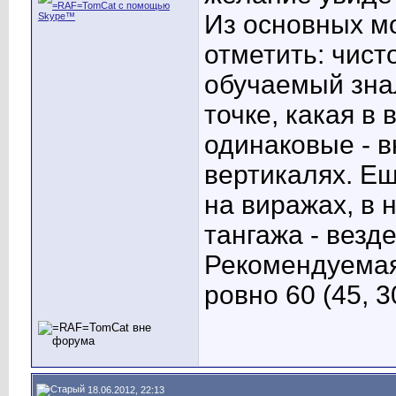
Из основных м
отметить: чист
обучаемый знал
точке, какая в 
одинаковые - в
вертикалях. Ещ
на виражах, в
тангажа - везд
Рекомендуемая
ровно 60 (45, 3
18.06.2012, 22:13