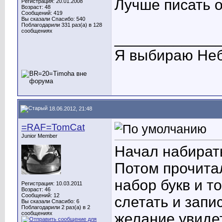
Лучше писать 
Регистрация: 20.01.2008
Возраст: 48
Сообщений: 419
Вы сказали Спасибо: 540
Поблагодарили 331 раз(а) в 128
сообщениях
____________
Я выбираю Неб
18.06.2012, 21:48
=RAF=TomCat
Junior Member
Начал набирать
Потом прочитал
набор букв и 
Регистрация: 10.03.2011
Возраст: 46
Сообщений: 12
слетать и запи
Вы сказали Спасибо: 6
Поблагодарили 2 раз(а) в 2
сообщениях
желание увидет