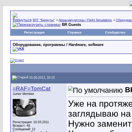
ВПГ "Беркуты"
>
Авиасимуляторы / Flight Simulations
>
Оборудова
BR Guests
Регистрация
Справка
Сообщество
Оборудование, программы / Hardware, software
15.06.2012, 20:15
=RAF=TomCat
B
Junior Member
Уже на протяже
заглядываю на 
Нужно заменить
Регистрация: 10.03.2011
Возраст: 46
Сообщений: 12