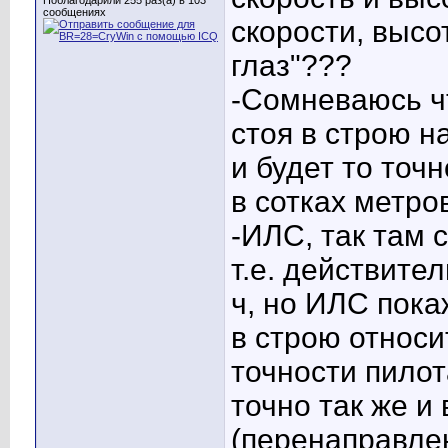
Поблагодарили 255 раз(а) в 103
сообщениях
скорости, высо
глаз"???
-Сомневаюсь чт
стоя в строю н
и будет то точн
в сотках метро
-ИЛС, так там 
т.е. действите
ч, но ИЛС пока
в строю относи
точности пилот
точно так же и
(перенаправле