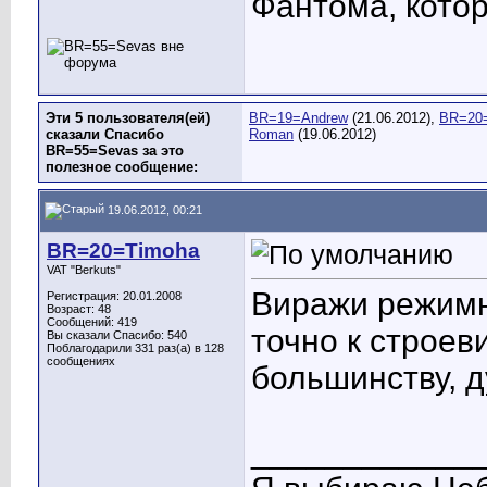
Фантома, котор
Эти 5 пользователя(ей)
BR=19=Andrew
(21.06.2012),
BR=20
сказали Спасибо
Roman
(19.06.2012)
BR=55=Sevas за это
полезное сообщение:
19.06.2012, 00:21
BR=20=Timoha
VAT "Berkuts"
Виражи режимн
Регистрация: 20.01.2008
Возраст: 48
Сообщений: 419
точно к строев
Вы сказали Спасибо: 540
Поблагодарили 331 раз(а) в 128
сообщениях
большинству, д
____________