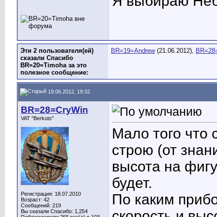
Я выбираю Неб
Эти 2 пользователя(ей)
BR=19=Andrew
(21.06.2012),
BR=28
сказали Спасибо
BR=20=Timoha за это
полезное сообщение:
19.06.2012, 19:32
BR=28=CryWin
VAT "Berkuts"
Мало того что 
строю (от знан
высота на фигу
будет.
Регистрация: 18.07.2010
По каким прибо
Возраст: 42
Сообщений: 219
скорость и выс
Вы сказали Спасибо: 1,254