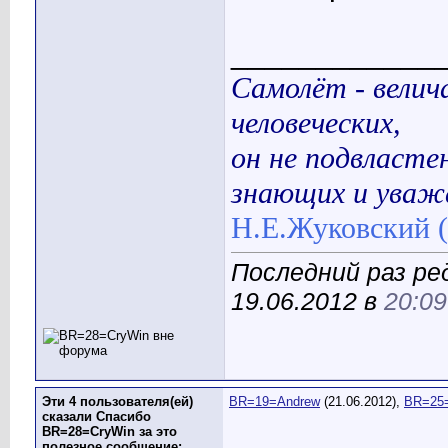
____________
Самолёт - велич
человеческих,
он не подвласте
знающих и уваж
Н.Е.Жуковский (
Последний раз ре
19.06.2012 в
20:09
Эти 4 пользователя(ей)
BR=19=Andrew
(21.06.2012),
BR=25=
сказали Спасибо
BR=28=CryWin за это
полезное сообщение: