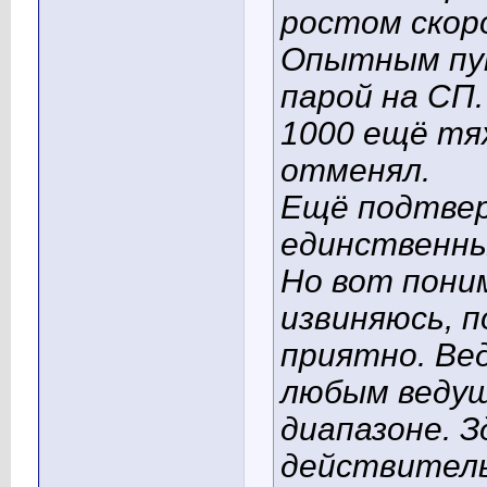
ростом скор
Опытным пут
парой на СП.
1000 ещё тя
отменял.
Ещё подтве
единственны
Но вот пони
извиняюсь, п
приятно. Ве
любым ведущ
диапазоне. 
действитель