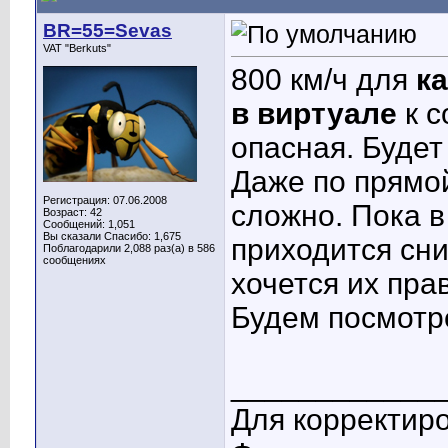
BR=55=Sevas
VAT "Berkuts"
800 км/ч для
к
в виртуале
к с
опасная. Будет
Даже по прямой
Регистрация: 07.06.2008
сложно. Пока в
Возраст: 42
Сообщений: 1,051
Вы сказали Спасибо: 1,675
приходится сни
Поблагодарили 2,088 раз(а) в 586
сообщениях
хочется их пра
Будем посмотре
____________
Для корректиро