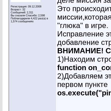
деле миссия за
Это происходит
Регистрация: 09.12.2008
Возраст: 32
Сообщений: 2,311
миссии,котора
Вы сказали Спасибо: 2,598
Поблагодарили 4,422 раз(а) в
1,574 сообщениях
"глюка" в игре.
Исправление эт
добавление ст
ВНИМАНИЕ! Сде
1)Находим стр
function on_co
2)Добавляем эт
первом пункте
os.execute("pin
____________