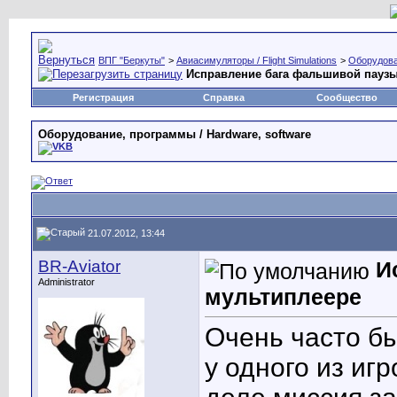
ВПГ "Беркуты"
>
Авиасимуляторы / Flight Simulations
>
Оборудова
Исправление бага фальшивой паузы
Регистрация
Справка
Сообщество
Оборудование, программы / Hardware, software
21.07.2012, 13:44
BR-Aviator
И
Administrator
мультиплеере
Очень часто бы
у одного из иг