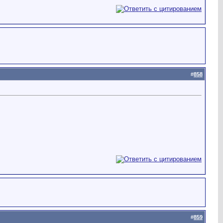
#
858
#
859