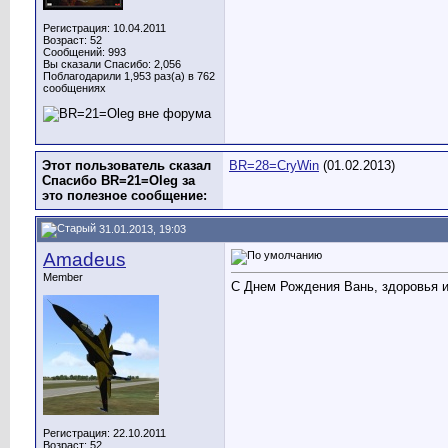
Регистрация: 10.04.2011
Возраст: 52
Сообщений: 993
Вы сказали Спасибо: 2,056
Поблагодарили 1,953 раз(а) в 762
сообщениях
Этот пользователь сказал
BR=28=CryWin
(01.02.2013)
Спасибо BR=21=Oleg за
это полезное сообщение:
31.01.2013, 19:03
Amadeus
Member
С Днем Рождения Вань, здоровья и
Регистрация: 22.10.2011
Возраст: 52