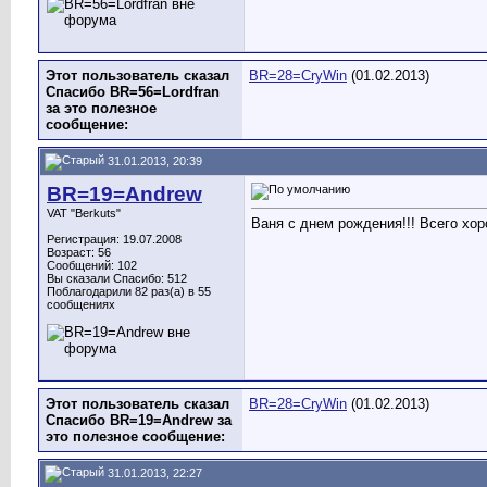
Этот пользователь сказал
BR=28=CryWin
(01.02.2013)
Спасибо BR=56=Lordfran
за это полезное
сообщение:
31.01.2013, 20:39
BR=19=Andrew
VAT "Berkuts"
Ваня с днем рождения!!! Всего хор
Регистрация: 19.07.2008
Возраст: 56
Сообщений: 102
Вы сказали Спасибо: 512
Поблагодарили 82 раз(а) в 55
сообщениях
Этот пользователь сказал
BR=28=CryWin
(01.02.2013)
Спасибо BR=19=Andrew за
это полезное сообщение:
31.01.2013, 22:27