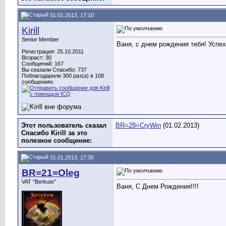
31.01.2013, 17:10
Kirill
Senior Member
Ваня, с днем рождения тебя! Успе
Регистрация: 25.10.2011
Возраст: 30
Сообщений: 167
Вы сказали Спасибо: 737
Поблагодарили 300 раз(а) в 108
сообщениях
Этот пользователь сказал
BR=28=CryWin
(01.02.2013)
Спасибо Kirill за это
полезное сообщение:
31.01.2013, 17:30
BR=21=Oleg
VAT "Berkuts"
Ваня, С Днем Рождения!!!!