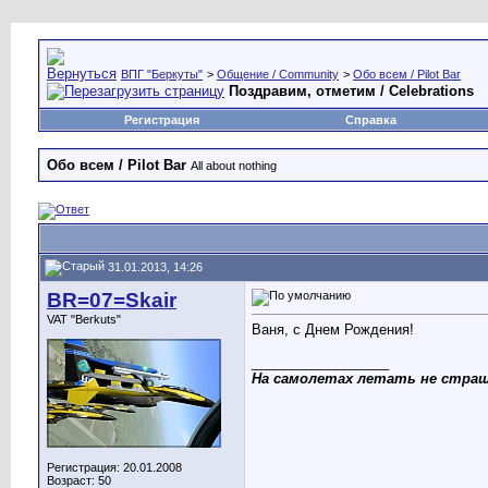
ВПГ "Беркуты"
>
Общение / Community
>
Обо всем / Pilot Bar
Поздравим, отметим / Celebrations
Регистрация
Справка
Обо всем / Pilot Bar
All about nothing
31.01.2013, 14:26
BR=07=Skair
VAT "Berkuts"
Ваня, с Днем Рождения!
__________________
На самолетах летать не страш
Регистрация: 20.01.2008
Возраст: 50