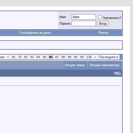
Имя
Запомнить?
Пароль
Сообщения за день
Поиск
вая
<
36
76
82
83
84
85
86
87
88
89
90
96
136
>
Последняя
»
Опции темы
Опции просмотра
#
851