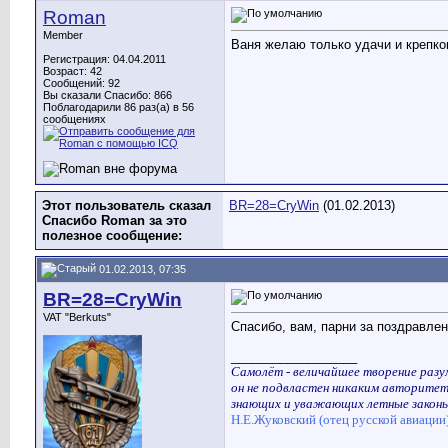
Roman
Member
Ваня желаю только удачи и крепкого
Регистрация: 04.04.2011
Возраст: 42
Сообщений: 92
Вы сказали Спасибо: 866
Поблагодарили 86 раз(а) в 56
сообщениях
Этот пользователь сказал
BR=28=CryWin
(01.02.2013)
Спасибо Roman за это
полезное сообщение:
01.02.2013, 07:35
BR=28=CryWin
VAT "Berkuts"
Спасибо, вам, парни за поздравлен
__________________
Самолёт - величайшее творение разум
он не подвластен никаким авторитет
знающих и уважающих летные законы
Н.Е.Жуковский (отец русской авиации