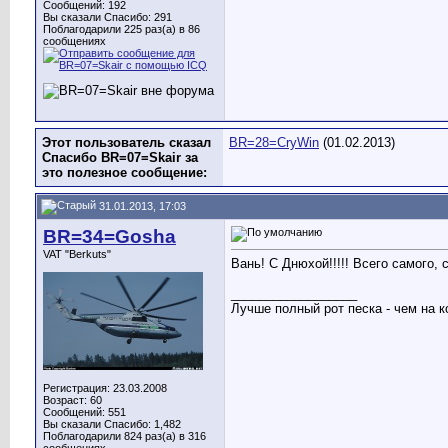
Сообщений: 192
Вы сказали Спасибо: 291
Поблагодарили 225 раз(а) в 86
сообщениях
Этот пользователь сказал
BR=28=CryWin
(01.02.2013)
Спасибо BR=07=Skair за
это полезное сообщение:
31.01.2013, 17:03
BR=34=Gosha
VAT "Berkuts"
Вань! С Днюхой!!!!! Всего самого, с
__________________
Лучше полный рот песка - чем на к
Регистрация: 23.03.2008
Возраст: 60
Сообщений: 551
Вы сказали Спасибо: 1,482
Поблагодарили 824 раз(а) в 316