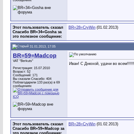
сообщениях
Этот пользователь сказал
BR=28=CryWin
(01.02.2013)
Спасибо BR=34=Gosha за
это полезное сообщение:
31.01.2013, 17:05
BR=59=Madcop
VAT "Berkuts"
Иван! С Днюхой, удачи во всем!!!!!
Регистрация: 15.07.2010
Возраст: 52
Сообщений: 171
Вы сказали Спасибо: 404
Поблагодарили 133 раз(а) в 69
сообщениях
Этот пользователь сказал
BR=28=CryWin
(01.02.2013)
Спасибо BR=59=Madcop за
это полезное сообщение: