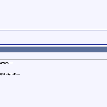
амого!!!!!
орм акулам....