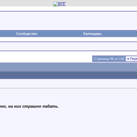
Сообщество
Календарь
Страница 86 из 145
«
Пер
но, на них страшно падать.