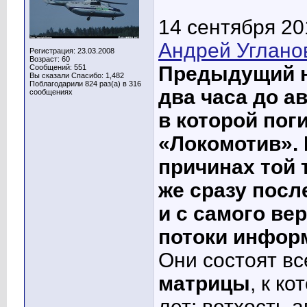
14 сентября 20
Андрей Углано
Регистрация: 23.03.2008
Возраст: 60
Предыдущий н
Сообщений: 551
Вы сказали Спасибо: 1,482
Поблагодарили 824 раз(а) в 316
два часа до 
сообщениях
в которой пог
«Локомотив». 
причинах той 
же сразу посл
и с самого ве
потоки инфор
Они состоят вс
матрицы
, к к
лет: ветхость 