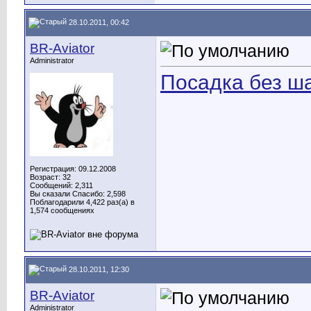
28.10.2011, 00:42
BR-Aviator
Administrator
Посадка без ш
Регистрация: 09.12.2008
Возраст: 32
Сообщений: 2,311
Вы сказали Спасибо: 2,598
Поблагодарили 4,422 раз(а) в
1,574 сообщениях
28.10.2011, 12:30
BR-Aviator
Administrator