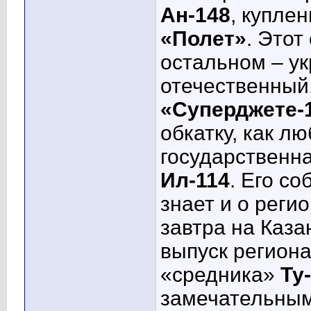
Ан-148
, купле
«Полет»
. Этот
остальном – укр
отечественный.
«Суперджете-
обкатку, как л
государственна
Ил-114
. Его с
знает и о рег
завтра на Каза
выпуск регион
«средника»
Ту
замечательным