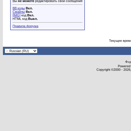
Вы
не можете
редактировать свои сообщения
BB коды
Вкл.
Смайлы
Вкл.
[IMG]
код
Вкл.
HTML код
Выкл.
Правила форума
Текущее врем
Фор
Powered b
Copyright ©2000 - 2026,