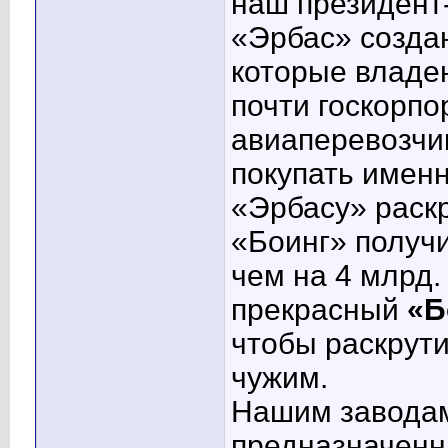
наш президент-
«Эрбас» созда
которые владею
почти госкорпо
авиаперевозчи
покупать имен
«Эрбасу» раскр
«Боинг» получи
чем на 4 млрд.
прекрасный
«Б
чтобы раскрути
чужим.
Нашим заводам 
предназначенны