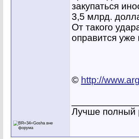
закупаться ино
3,5 млрд. долл
От такого удар
оправится уже 
©
http://www.ar
____________
Лучше полный р