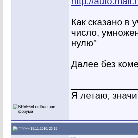
http://auto.mail
Как сказано в 
число, умножен
нулю"
Далее без коме
____________
Я летаю, значит
15.11.2010, 23:18