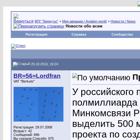
ВПГ "Беркуты"
>
Мир авиации / Aviation world
>
Новости / News
Новости обо всем
Регистрация
Справка
Сообщество
26.10.2010, 19:24
BR=56=Lordfran
П
VAT "Berkuts"
У российского 
полмиллиарда 
Минкомсвязи Р
выделить 500 
Регистрация: 29.07.2008
Возраст: 42
проекта по соз
Сообщений: 896
Вы сказали Спасибо: 975