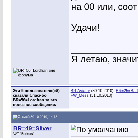
на 00 или, соо
Удачи!
____________
Я летаю, значит
Эти 5 пользователя(ей)
BR-Aviator
(30.10.2010),
BR=25=Batf
сказали Спасибо
FW_Mess
(31.10.2010)
BR=56=Lordfran за это
полезное сообщение:
30.10.2010, 14:18
BR=49=Sliver
VAT "Berkuts"