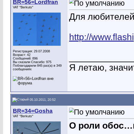
BR=56=Lordfran
VAT "Berkuts"
Для любителей
http://www.flashi
Регистрация: 29.07.2008
____________
Возраст: 42
Сообщений: 896
Вы сказали Спасибо: 975
Я летаю, значит
Поблагодарили 845 раз(а) в 349
сообщениях
05.10.2011, 20:52
BR=34=Gosha
VAT "Berkuts"
О роли обос…н