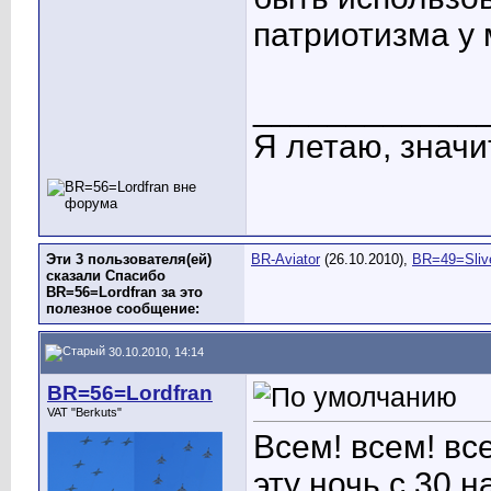
патриотизма у
____________
Я летаю, значит
Эти 3 пользователя(ей)
BR-Aviator
(26.10.2010),
BR=49=Sliv
сказали Спасибо
BR=56=Lordfran за это
полезное сообщение:
30.10.2010, 14:14
BR=56=Lordfran
VAT "Berkuts"
Всем! всем! вс
эту ночь с 30 н