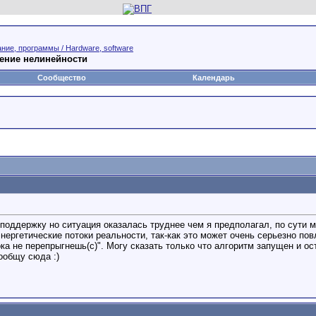
ние, программы / Hardware, software
ление нелинейности
Сообщество
Календарь
поддержку но ситуация оказалась труднее чем я предполагал, по сути м
нергетические потоки реальности, так-как это может очень серьезно пов
ка не перепрыгнешь(с)". Могу сказать только что алгоритм запущен и о
ообщу сюда :)