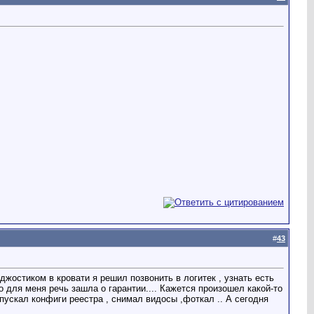
#
43
жостиком в кровати я решил позвонить в логитек , узнать есть
 для меня речь зашла о гарантии.... Кажется произошел какой-то
ускал конфиги реестра , снимал видосы ,фоткал .. А сегодня