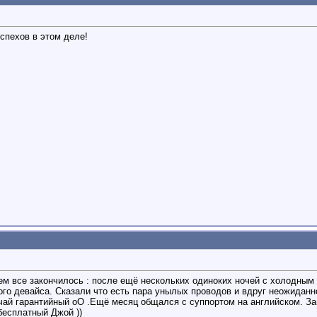
спехов в этом деле!
ем все закончилось : после ещё нескольких одиноких ночей с холодным д
ого девайса. Сказали что есть пара унылых проводов и вдруг неожиданно
чай гарантийный оО .Ещё месяц общался с суппортом на английском. Зап
бесплатный Джой ))