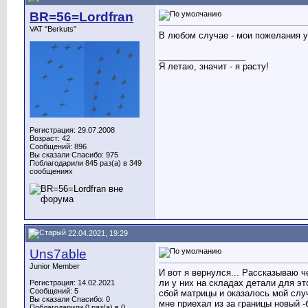
BR=56=Lordfran
VAT "Berkuts"
В любом случае - мои пожелания у
__________________
Я летаю, значит - я расту!
Регистрация: 29.07.2008
Возраст: 42
Сообщений: 896
Вы сказали Спасибо: 975
Поблагодарили 845 раз(а) в 349
сообщениях
22.04.2021, 19:29
Uns7able
Junior Member
И вот я вернулся... Рассказываю ч
ли у них на складах детали для эт
Регистрация: 14.02.2021
Сообщений: 5
сбой матрицы и оказалось мой слу
Вы сказали Спасибо: 0
мне приехал из за границы новый -
Поблагодарили 0 раз(а) в 0