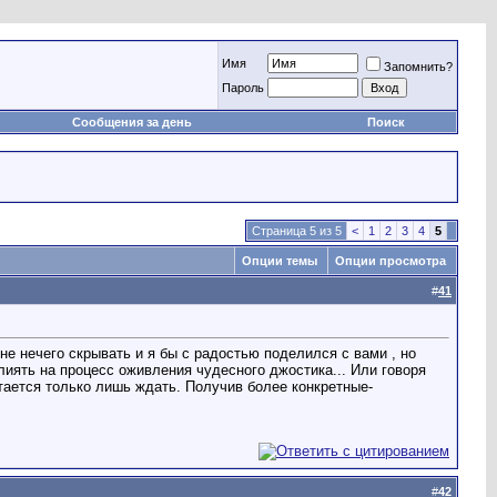
Имя
Запомнить?
Пароль
Сообщения за день
Поиск
Страница 5 из 5
<
1
2
3
4
5
Опции темы
Опции просмотра
#
41
не нечего скрывать и я бы с радостью поделился с вами , но
лиять на процесс оживления чудесного джостика... Или говоря
стается только лишь ждать. Получив более конкретные-
#
42