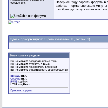
Наверное буду парсить форумы в п
сообщениях
работает нормально около минуты 
разобрав рукоятку и отключив твис
Здесь присутствуют: 1
(пользователей: 0 , гостей: 1)
Ваши права в разделе
Вы
не можете
создавать новые темы
Вы
не можете
отвечать в темах
Вы
не можете
прикреплять вложения
Вы
не можете
редактировать свои сообщения
BB коды
Вкл.
Смайлы
Вкл.
[IMG]
код
Вкл.
HTML код
Выкл.
Правила форума