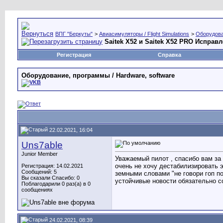
ВПГ "Беркуты"
>
Авиасимуляторы / Flight Simulations
>
Оборудова
Saitek X52 и Saitek X52 PRO Исправ
Регистрация
Справка
Оборудование, программы / Hardware, software
22.02.2021, 16:04
Uns7able
Junior Member
Уважаемый пилот , спасибо вам за 
очень не хочу дестабилизировать э
Регистрация: 14.02.2021
Сообщений: 5
земными словами "не говори гоп по
Вы сказали Спасибо: 0
устойчивые новости обязательно с
Поблагодарили 0 раз(а) в 0
сообщениях
24.02.2021, 08:39