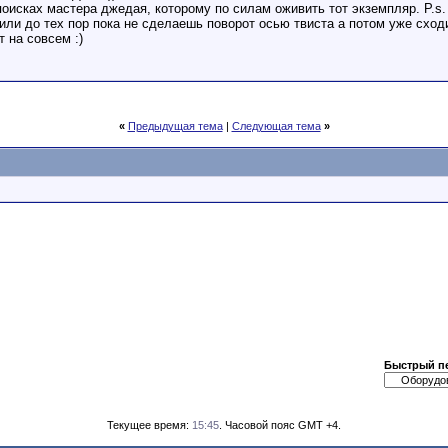
оисках мастера джедая, которому по силам оживить тот экземпляр. P.s.
или до тех пор пока не сделаешь поворот осью твиста а потом уже сход
т на совсем :)
«
Предыдущая тема
|
Следующая тема
»
Быстрый п
Текущее время:
15:45
. Часовой пояс GMT +4.