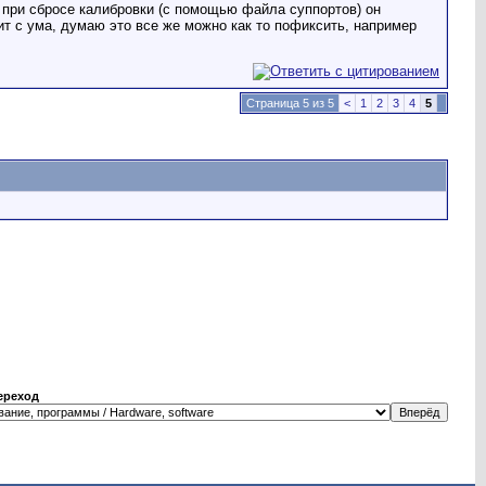
 при сбросе калибровки (с помощью файла суппортов) он
ит с ума, думаю это все же можно как то пофиксить, например
Страница 5 из 5
<
1
2
3
4
5
ереход