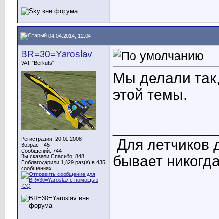
04.04.2014, 12:04
BR=30=Yaroslav
VAT "Berkuts"
Мы делали так
этой темы.
____________
Регистрация: 20.01.2008
Для летчиков 
Возраст: 45
Сообщений: 744
бывает никогда
Вы сказали Спасибо: 848
Поблагодарили 1,829 раз(а) в 435
сообщениях