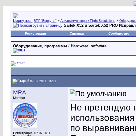
ВПГ "Беркуты"
>
Авиасимуляторы / Flight Simulations
>
Оборудова
Saitek X52 и Saitek X52 PRO Исправ
Регистрация
Справка
Сообщество
Оборудование, программы / Hardware, software
07.07.2011, 16:11
MRA
Member
Не претендую 
использования 
по выравнивани
Регистрация: 07.07.2011