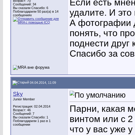
Если есть мнен
Возраст: 70
Сообщений: 34
Вы сказали Спасибо: 6
удалите. И это 
Поблагодарили 50 раз(а) в 14
сообщениях
А фотографии 
понять, что пр
поднести друг к
Спасибо за сов
04.04.2014, 11:09
Sky
Junior Member
Парни, какая м
Регистрация: 02.04.2014
Возраст: 46
Сообщений: 7
винтом или с 2
Вы сказали Спасибо: 1
Поблагодарили 1 раз в 1
сообщении
что у вас уже 