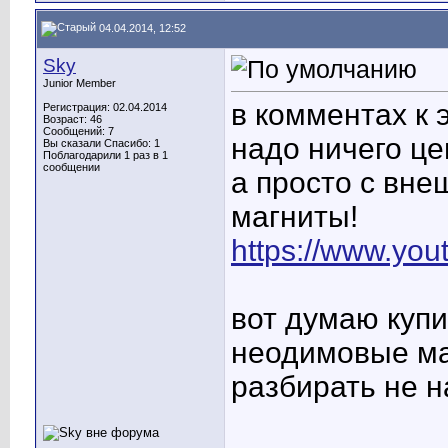
04.04.2014, 12:52
Sky
Junior Member
в комментах к 
Регистрация: 02.04.2014
Возраст: 46
Сообщений: 7
надо ничего це
Вы сказали Спасибо: 1
Поблагодарили 1 раз в 1
сообщении
а просто с вн
магниты!
https://www.yo
вот думаю купи
неодимовые маг
разбирать не 