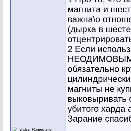
магнита и шест
важна\о отноше
(дырка в шесте
отцентрироват
2 Если использ
НЕОДИМОВЫМИ
обязательно к
цилиндрическим
магниты не куп
выковыривать о
убитого харда а
Зарание спасиб