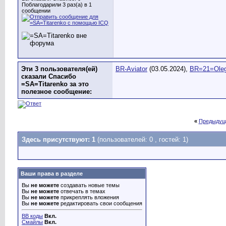
Поблагодарили 3 раз(а) в 1
сообщении
Эти 3 пользователя(ей)
BR-Aviator
(03.05.2024),
BR=21=Ole
сказали Спасибо
=SA=Titarenko за это
полезное сообщение:
«
Предыдущ
Здесь присутствуют: 1
(пользователей: 0 , гостей: 1)
Ваши права в разделе
Вы
не можете
создавать новые темы
Вы
не можете
отвечать в темах
Вы
не можете
прикреплять вложения
Вы
не можете
редактировать свои сообщения
BB коды
Вкл.
Смайлы
Вкл.