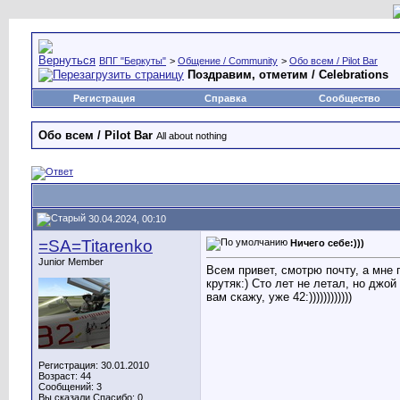
ВПГ "Беркуты"
>
Общение / Community
>
Обо всем / Pilot Bar
Поздравим, отметим / Celebrations
Регистрация
Справка
Сообщество
Обо всем / Pilot Bar
All about nothing
30.04.2024, 00:10
=SA=Titarenko
Ничего себе:)))
Junior Member
Всем привет, смотрю почту, а мне 
крутяк:) Сто лет не летал, но джо
вам скажу, уже 42:))))))))))))
Регистрация: 30.01.2010
Возраст: 44
Сообщений: 3
Вы сказали Спасибо: 0