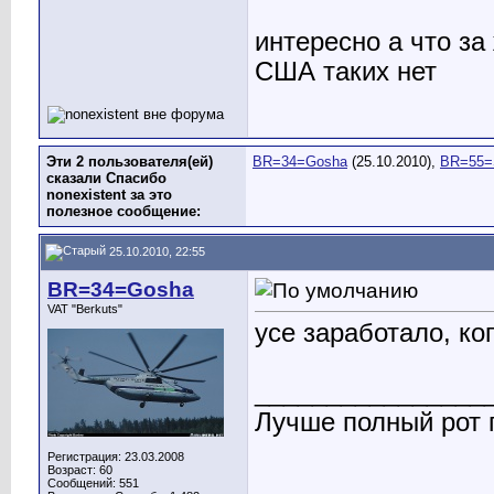
интересно а что з
США таких нет
Эти 2 пользователя(ей)
BR=34=Gosha
(25.10.2010),
BR=55=
сказали Спасибо
nonexistent за это
полезное сообщение:
25.10.2010, 22:55
BR=34=Gosha
VAT "Berkuts"
усе заработало, ко
________________
Лучше полный рот п
Регистрация: 23.03.2008
Возраст: 60
Сообщений: 551