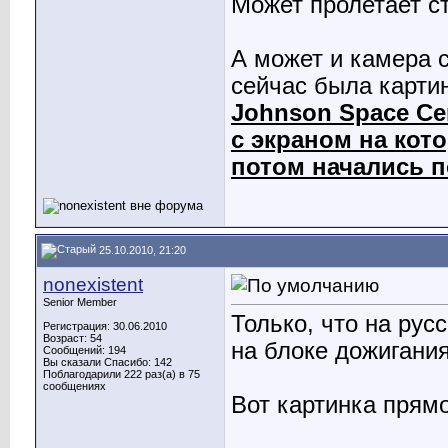
Может пролетает ст
А может и камера 
сейчас была карти
Johnson Space Ce
с экраном на кот
потом начались 
25.10.2010, 21:20
nonexistent
Senior Member
Только, что на рус
Регистрация: 30.06.2010
Возраст: 54
на блоке дожигания
Сообщений: 194
Вы сказали Спасибо: 142
Поблагодарили 222 раз(а) в 75
сообщениях
Вот картинка прям