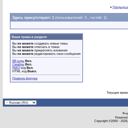
«
Предыдущ
Здесь присутствуют: 1
(пользователей: 0 , гостей: 1)
Ваши права в разделе
Вы
не можете
создавать новые темы
Вы
не можете
отвечать в темах
Вы
не можете
прикреплять вложения
Вы
не можете
редактировать свои сообщения
BB коды
Вкл.
Смайлы
Вкл.
[IMG]
код
Вкл.
HTML код
Выкл.
Правила форума
Текущее врем
Фор
Powered b
Copyright ©2000 - 2026,