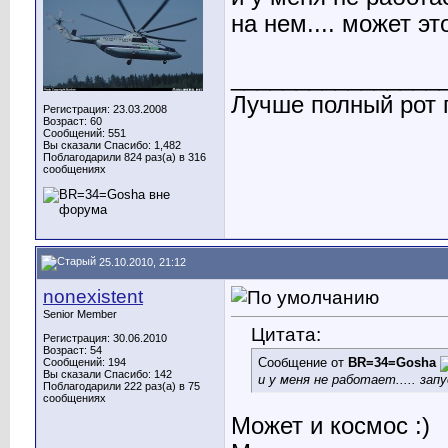
на нем.... может эт
________________
Лучше полный рот п
Регистрация: 23.03.2008
Возраст: 60
Сообщений: 551
Вы сказали Спасибо: 1,482
Поблагодарили 824 раз(а) в 316
сообщениях
25.10.2010, 21:12
nonexistent
Senior Member
Цитата:
Регистрация: 30.06.2010
Возраст: 54
Сообщение от
BR=34=Gosha
Сообщений: 194
Вы сказали Спасибо: 142
и у меня не работает..... зап
Поблагодарили 222 раз(а) в 75
сообщениях
Может и космос :)