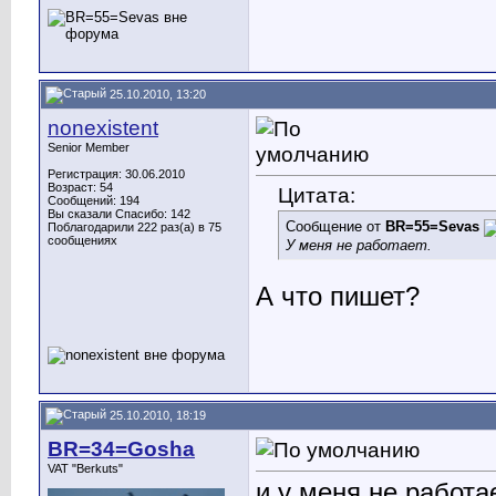
25.10.2010, 13:20
nonexistent
Senior Member
Регистрация: 30.06.2010
Возраст: 54
Цитата:
Сообщений: 194
Вы сказали Спасибо: 142
Сообщение от
BR=55=Sevas
Поблагодарили 222 раз(а) в 75
сообщениях
У меня не работает.
А что пишет?
25.10.2010, 18:19
BR=34=Gosha
VAT "Berkuts"
и у меня не работае