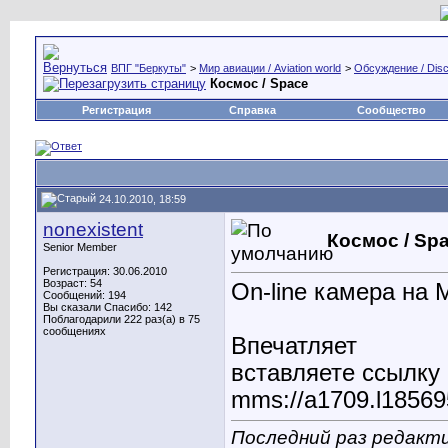
ВПГ "Беркуты"
>
Мир авиации / Aviation world
>
Обсуждение / Disc
Космос / Space
Регистрация
Справка
Сообщество
24.10.2010, 18:59
nonexistent
Космос / Sp
Senior Member
Регистрация: 30.06.2010
Возраст: 54
On-line камера на
Сообщений: 194
Вы сказали Спасибо: 142
Поблагодарили 222 раз(а) в 75
сообщениях
Впечатляет
вставляете ссылку 
mms://a1709.l18569
Последний раз редакти