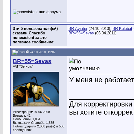
Эти 5 пользователя(ей)
BR-Aviator
(24.10.2010),
BR-Kolobat
сказали Спасибо
BR=55=Sevas
(05.04.2011)
nonexistent за это
полезное сообщение:
24.10.2010, 19:07
BR=55=Sevas
VAT "Berkuts"
У меня не работает
________________
Для корректировки
вы хотите откоррек
Регистрация: 07.06.2008
Возраст: 42
Сообщений: 1,051
Вы сказали Спасибо: 1,675
Поблагодарили 2,088 раз(а) в 586
сообщениях