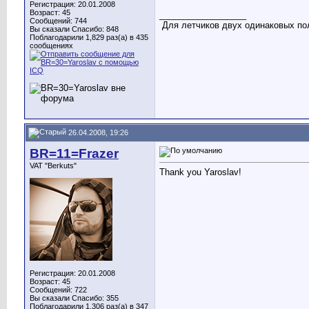
Регистрация: 20.01.2008
Возраст: 45
__________________
Сообщений: 744
Для летчиков двух одинаковых пол
Вы сказали Спасибо: 848
Поблагодарили 1,829 раз(а) в 435
сообщениях
26.04.2008, 19:26
BR=11=Frazer
VAT "Berkuts"
Thank you Yaroslav!
Регистрация: 20.01.2008
Возраст: 45
Сообщений: 722
Вы сказали Спасибо: 355
Поблагодарили 1,306 раз(а) в 347