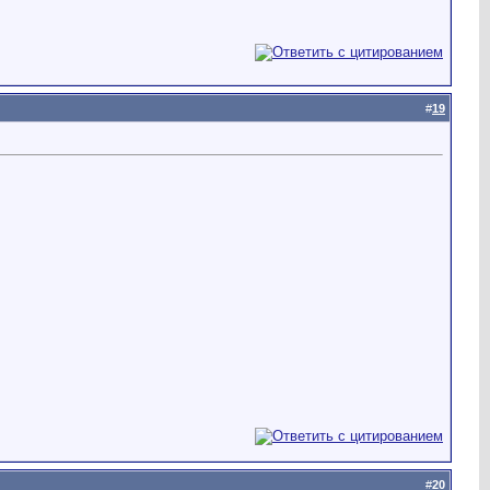
#
19
#
20