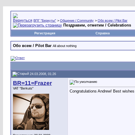
ВПГ "Беркуты"
>
Общение / Community
>
Обо всем / Pilot Bar
Поздравим, отметим / Celebrations
Регистрация
Справка
Обо всем / Pilot Bar
All about nothing
24.03.2008, 01:26
BR=11=Frazer
VAT "Berkuts"
Congratulations Andrew! Best wishes 