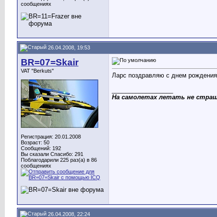
сообщениях
26.04.2008, 19:53
BR=07=Skair
VAT "Berkuts"
Ларс поздравляю с днем рождения
__________________
На самолетах летать не страш
Регистрация: 20.01.2008
Возраст: 50
Сообщений: 192
Вы сказали Спасибо: 291
Поблагодарили 225 раз(а) в 86
сообщениях
26.04.2008, 22:24