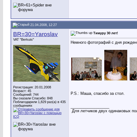
21.04.2008, 12:27
BR=30=Yaroslav
Тимуру 30 лет!
VAT "Berkuts"
Немного фотографий с дня рожден
Регистрация: 20.01.2008
Возраст: 45
P.S.: Маша, спасибо за стол.
Сообщений: 744
Вы сказали Спасибо: 848
Поблагодарили 1,829 раз(а) в 435
сообщениях
__________________
Для летчиков двух одинаковых пол