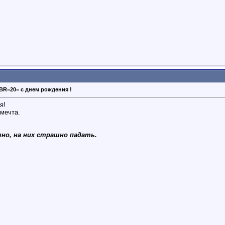
BR=20= с днем рождения !
я!
мечта.
но, на них страшно падать.