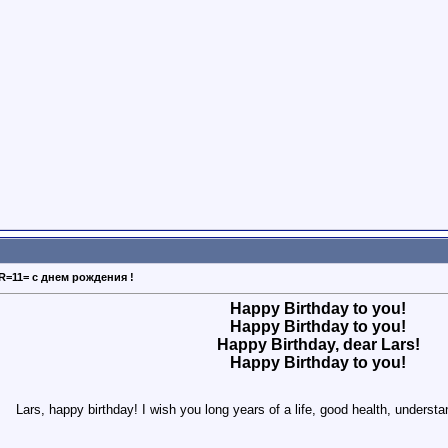
=11= с днем рождения !
Happy Birthday to you!
Happy Birthday to you!
Happy Birthday, dear Lars!
Happy Birthday to you!
Lars, happy birthday! I wish you long years of a life, good health, underst