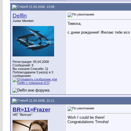
21.04.2008, 13:08
Delfin
Junior Member
Тимоха,
с днем рождения! Желаю тебе всо
Регистрация: 05.04.2008
Сообщений: 9
Вы сказали Спасибо: 11
Поблагодарили 3 раз(а) в 3
сообщениях
21.04.2008, 22:11
BR=11=Frazer
VAT "Berkuts"
Wish I could be there!
Congratulations Timoha!