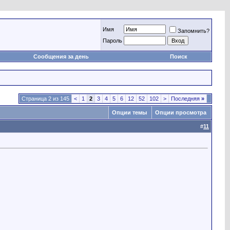
Имя
Запомнить?
Пароль
Сообщения за день
Поиск
Страница 2 из 145
<
1
2
3
4
5
6
12
52
102
>
Последняя
»
Опции темы
Опции просмотра
#
11