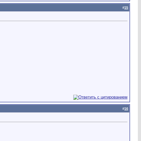
#
15
#
16