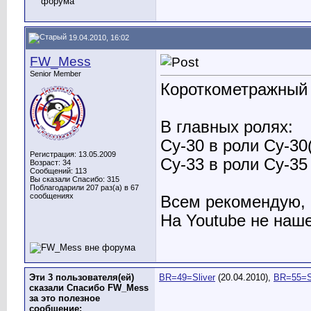
19.04.2010, 16:02
FW_Mess
Senior Member
Короткометражный
В главных ролях:
Су-30 в роли Су-30
Регистрация: 13.05.2009
Су-33 в роли Су-35
Возраст: 34
Сообщений: 113
Вы сказали Спасибо: 315
Поблагодарили 207 раз(а) в 67
сообщениях
Всем рекомендую, 
На Youtube не наше
Эти 3 пользователя(ей)
BR=49=Sliver
(20.04.2010),
BR=55=
сказали Спасибо FW_Mess
за это полезное
сообщение: