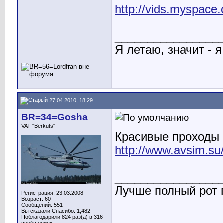
http://vids.myspace
________________
Я летаю, значит - я
27.04.2010, 18:29
BR=34=Gosha
VAT "Berkuts"
Красивые проходы
http://www.avsim.su/
________________
Лучше полный рот п
Регистрация: 23.03.2008
Возраст: 60
Сообщений: 551
Вы сказали Спасибо: 1,482
Поблагодарили 824 раз(а) в 316
сообщениях