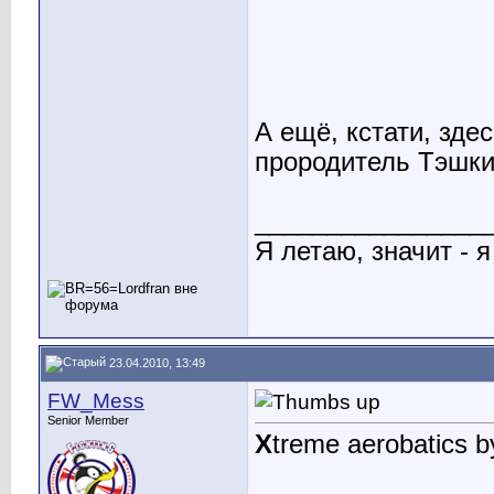
А ещё, кстати, зде
прородитель Тэшки
________________
Я летаю, значит - я
23.04.2010, 13:49
FW_Mess
Senior Member
X
treme aerobatics 