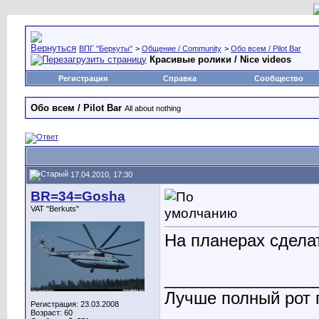
ВПГ "Беркуты"
>
Общение / Community
>
Обо всем / Pilot Bar
Красивые ролики / Nice videos
Регистрация
Справка
Сообщество
Обо всем / Pilot Bar
All about nothing
17.04.2010, 17:30
BR=34=Gosha
VAT "Berkuts"
На планерах сделат
________________
Лучше полный рот п
Регистрация: 23.03.2008
Возраст: 60