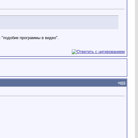
е "подобие программы в видео".
#
433