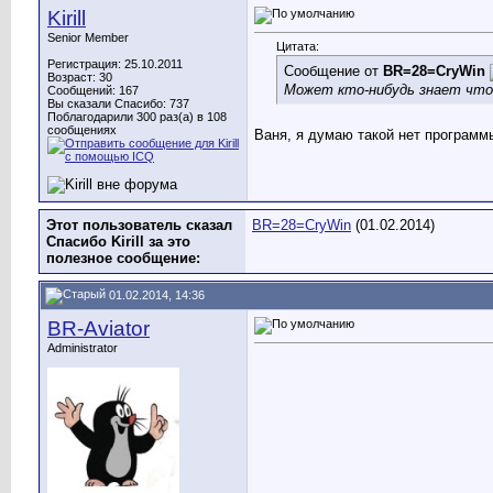
Kirill
Senior Member
Цитата:
Регистрация: 25.10.2011
Сообщение от
BR=28=CryWin
Возраст: 30
Может кто-нибудь знает что
Сообщений: 167
Вы сказали Спасибо: 737
Поблагодарили 300 раз(а) в 108
сообщениях
Ваня, я думаю такой нет программы
Этот пользователь сказал
BR=28=CryWin
(01.02.2014)
Спасибо Kirill за это
полезное сообщение:
01.02.2014, 14:36
BR-Aviator
Administrator