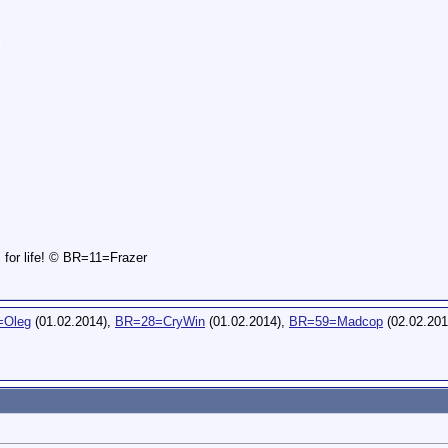
is for life! © BR=11=Frazer
=Oleg
(01.02.2014),
BR=28=CryWin
(01.02.2014),
BR=59=Madcop
(02.02.201