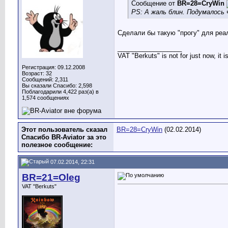
Сообщение от
BR=28=CryWin
PS: А жаль блин. Подумалось 
Сделали бы такую "прогу" для реал
__________________
VAT "Berkuts" is not for just now, it 
Регистрация: 09.12.2008
Возраст: 32
Сообщений: 2,311
Вы сказали Спасибо: 2,598
Поблагодарили 4,422 раз(а) в
1,574 сообщениях
Этот пользователь сказал
BR=28=CryWin
(02.02.2014)
Спасибо BR-Aviator за это
полезное сообщение:
07.02.2014, 22:31
BR=21=Oleg
VAT "Berkuts"