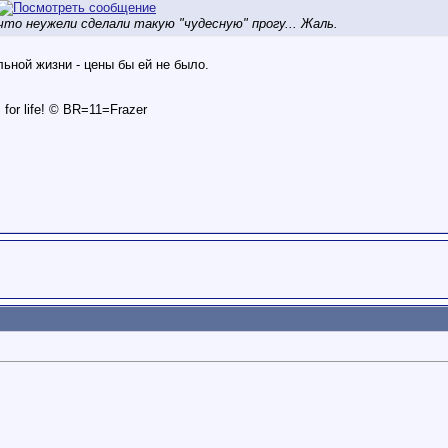
что неужели сделали такую "чудесную" прогу... Жаль.
ьной жизни - цены бы ей не было.
is for life! © BR=11=Frazer