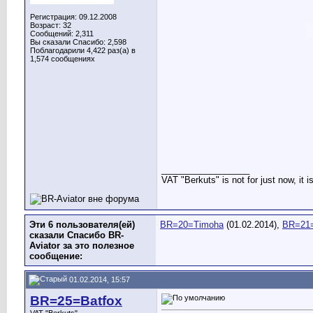
Регистрация: 09.12.2008
Возраст: 32
Сообщений: 2,311
Вы сказали Спасибо: 2,598
Поблагодарили 4,422 раз(а) в
1,574 сообщениях
__________________
VAT "Berkuts" is not for just now, it 
Эти 6 пользователя(ей)
BR=20=Timoha
(01.02.2014),
BR=21
сказали Спасибо BR-
Aviator за это полезное
сообщение:
01.02.2014, 15:57
BR=25=Batfox