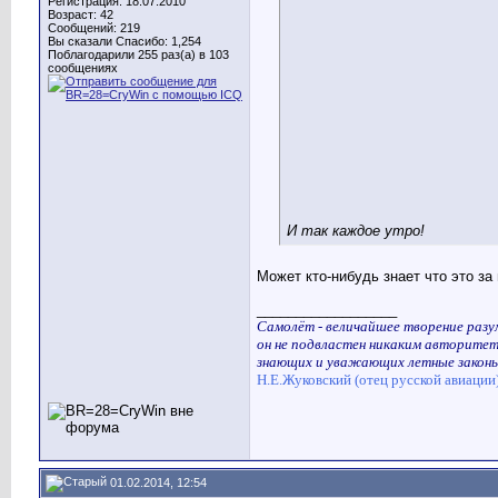
Регистрация: 18.07.2010
Возраст: 42
Сообщений: 219
Вы сказали Спасибо: 1,254
Поблагодарили 255 раз(а) в 103
сообщениях
И так каждое утро!
Может кто-нибудь знает что это за
__________________
Самолёт - величайшее творение разум
он не подвластен никаким авторитет
знающих и уважающих летные законы
Н.Е.Жуковский (отец русской авиации
01.02.2014, 12:54