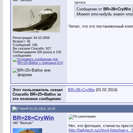
VAT "Berkuts"
Цитата:
Сообщение от
BR=28=CryWin
Может кто-нибудь знает что
Читал, что это постановочный кли
Регистрация: 04.10.2009
Возраст: 36
Сообщений: 195
Вы сказали Спасибо: 927
Поблагодарили 330 раз(а) в 130
сообщениях
Этот пользователь сказал
BR=28=CryWin
(01.02.2014)
Спасибо BR=25=Batfox за
это полезное сообщение:
01.02.2014, 18:35
BR=28=CryWin
VAT "Berkuts"
Нет, это фотошоп, стилисты прос
http://ladytech.ru/zhivoj-fotoshop-v..