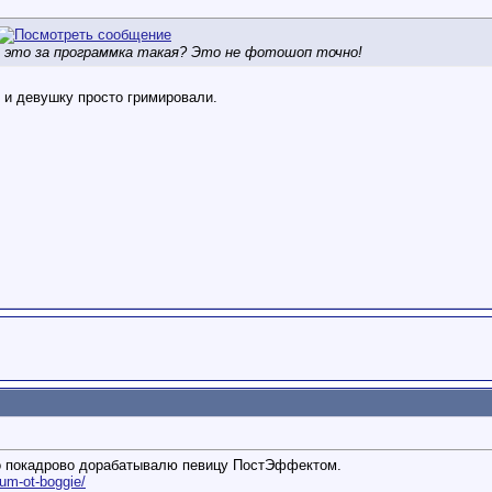
 это за программка такая? Это не фотошоп точно!
п и девушку просто гримировали.
то покадрово дорабатывалю певицу ПостЭффектом.
.fum-ot-boggie/