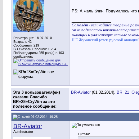
PS: А жаль блин. Подумалось что 
__________________
Самолёт - величайшее творение разум
он не подвластен никаким авторитет
знающих и уважающих летные законы
Регистрация: 18.07.2010
Н.Е.Жуковский (отец русской авиации
Возраст: 42
Сообщений: 219
Вы сказали Спасибо: 1,254
Поблагодарили 255 раз(а) в 103
сообщениях
Эти 3 пользователя(ей)
BR-Aviator
(01.02.2014),
BR=21=Ole
сказали Спасибо
BR=28=CryWin за это
полезное сообщение:
01.02.2014, 19:28
BR-Aviator
Administrator
Цитата: