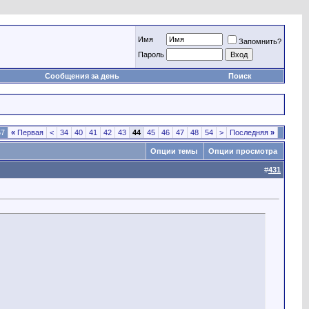
Имя
Запомнить?
Пароль
Сообщения за день
Поиск
57
«
Первая
<
34
40
41
42
43
44
45
46
47
48
54
>
Последняя
»
Опции темы
Опции просмотра
#
431