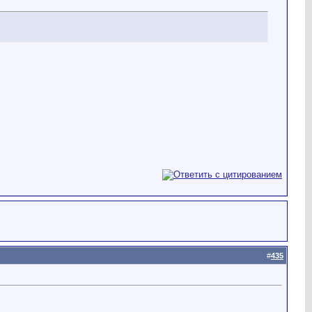
#
435