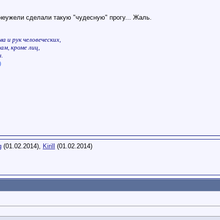
неужели сделали такую "чудесную" прогу... Жаль.
а и рук человеческих,
ам, кроме лиц,
.
)
g
(01.02.2014),
Kirill
(01.02.2014)