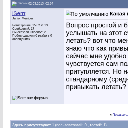
02.03.2013, 02:54
iSerrr
Какая
Junior Member
Вопрос простой и б
Регистрация: 15.02.2013
Сообщений: 17
услышать на этот с
Вы сказали Спасибо: 2
Поблагодарили 0 раз(а) в 0
летать? вот что ме
сообщениях
знаю что как привы
сейчас мне удобно 
чувствуется сам по
притупляется. Но н
стандарному (средн
привыкать летать?
«
Предыдущ
Здесь присутствуют: 1
(пользователей: 0 , гостей: 1)