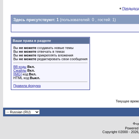
«
Предыдущ
Здесь присутствуют: 1
(пользователей: 0 , гостей: 1)
Ваши права в разделе
Вы
не можете
создавать новые темы
Вы
не можете
отвечать в темах
Вы
не можете
прикреплять вложения
Вы
не можете
редактировать свои сообщения
BB коды
Вкл.
Смайлы
Вкл.
[IMG]
код
Вкл.
HTML код
Выкл.
Правила форума
Текущее врем
Фор
Powered b
Copyright ©2000 - 2026,