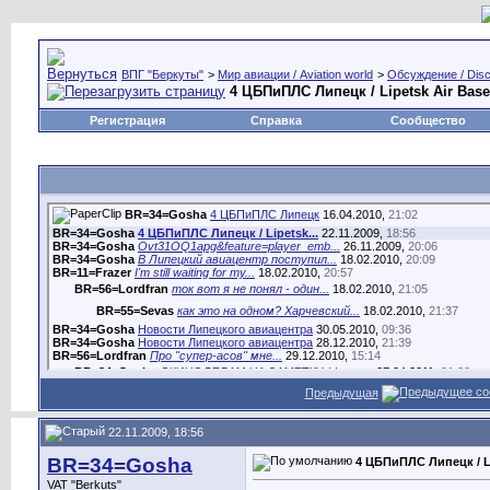
ВПГ "Беркуты"
>
Мир авиации / Aviation world
>
Обсуждение / Disc
4 ЦБПиПЛС Липецк / Lipetsk Air Base
Регистрация
Справка
Сообщество
BR=34=Gosha
4 ЦБПиПЛС Липецк
16.04.2010,
21:02
BR=34=Gosha
4 ЦБПиПЛС Липецк / Lipetsk...
22.11.2009,
18:56
BR=34=Gosha
Ovt31OQ1apg&feature=player_emb...
26.11.2009,
20:06
BR=34=Gosha
В Липецкий авиацентр поступил...
18.02.2010,
20:09
BR=11=Frazer
I'm still waiting for my...
18.02.2010,
20:57
BR=56=Lordfran
ток вот я не понял - один...
18.02.2010,
21:05
BR=55=Sevas
как это на одном? Харчевский...
18.02.2010,
21:37
BR=34=Gosha
Новости Липецкого авиацентра
30.05.2010,
09:36
BR=34=Gosha
Новости Липецкого авиацентра
28.12.2010,
21:39
BR=56=Lordfran
Про "супер-асов" мне...
29.12.2010,
15:14
BR=34=Gosha
СКИНОДЕЛАМ НА ЗАМЕТКУ (фото...
07.04.2011,
21:38
Предыдущая
BR=34=Gosha
Еще несколько зарисовок от...
20.04.2011
Дополнительные ответы в подтемах
22.11.2009, 18:56
Дрон
Первый липецкий летчик ...
30.11.2011,
20:37
BR=34=Gosha
http://www.lipetsktime.ru/news...
02.12.2011,
20:29
BR=34=Gosha
4 ЦБПиПЛС Липецк / Li
Дрон
http://www.youtube.com/watch?f...
05.12.2011,
20:44
VAT "Berkuts"