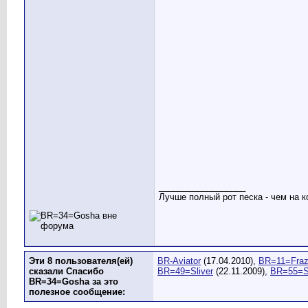
__________________
Лучше полный рот песка - чем на к
Эти 8 пользователя(ей)
BR-Aviator
(17.04.2010),
BR=11=Fraz
сказали Спасибо
BR=49=Sliver
(22.11.2009),
BR=55=S
BR=34=Gosha за это
полезное сообщение: