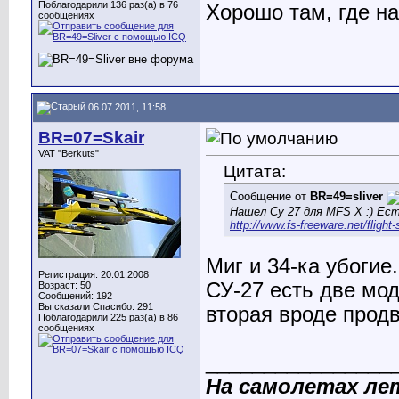
Поблагодарили 136 раз(а) в 76
Хорошо там, где нас
сообщениях
06.07.2011, 11:58
BR=07=Skair
VAT "Berkuts"
Цитата:
Сообщение от
BR=49=sliver
Нашел Су 27 для MFS X :) Есть
http://www.fs-freeware.net/flight
Миг и 34-ка убогие.
Регистрация: 20.01.2008
СУ-27 есть две мо
Возраст: 50
Сообщений: 192
Вы сказали Спасибо: 291
вторая вроде продв
Поблагодарили 225 раз(а) в 86
сообщениях
________________
На самолетах ле