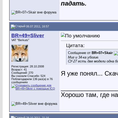
падать.
06.07.2011, 16:57
BR=49=Sliver
VAT "Berkuts"
Цитата:
Сообщение от
BR=07=Skair
Миг и 34-ка убогие.
СУ-27 есть две модели одна б
Регистрация: 28.10.2008
Возраст: 41
Я уже понял... Скач
Сообщений: 270
Вы сказали Спасибо: 524
Поблагодарили 136 раз(а) в 76
сообщениях
________________
Хорошо там, где нас
29.10.2011, 21:16