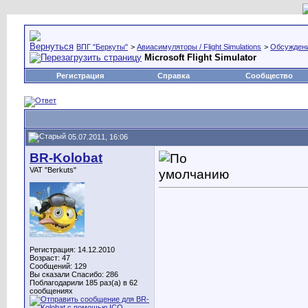
ВПГ "Беркуты"
>
Авиасимуляторы / Flight Simulations
>
Обсуждени
Microsoft Flight Simulator
Регистрация
Справка
Сообщество
05.07.2011, 16:06
BR-Kolobat
VAT "Berkuts"
Регистрация: 14.12.2010
Возраст: 47
Сообщений: 129
Вы сказали Спасибо: 286
Поблагодарили 185 раз(а) в 62
сообщениях