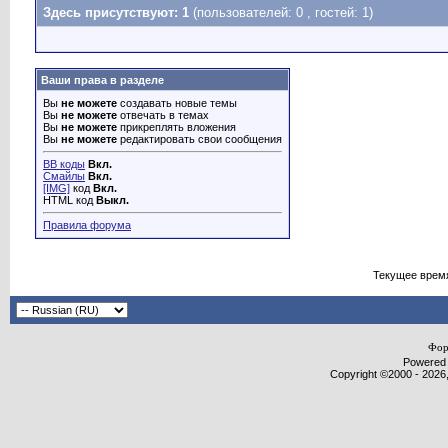
Здесь присутствуют: 1
(пользователей: 0 , гостей: 1)
Ваши права в разделе
Вы
не можете
создавать новые темы
Вы
не можете
отвечать в темах
Вы
не можете
прикреплять вложения
Вы
не можете
редактировать свои сообщения
BB коды
Вкл.
Смайлы
Вкл.
[IMG]
код
Вкл.
HTML код
Выкл.
Правила форума
Текущее врем
Фор
Powered b
Copyright ©2000 - 2026,