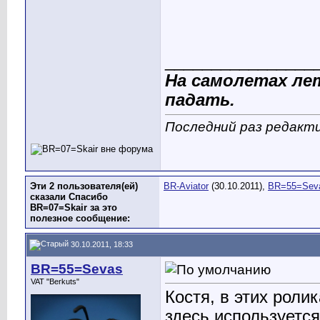
________________
На самолетах ле
падать.
Последний раз редакти
Эти 2 пользователя(ей)
BR-Aviator
(30.10.2011),
BR=55=Sev
сказали Спасибо
BR=07=Skair за это
полезное сообщение:
30.10.2011, 18:33
BR=55=Sevas
VAT "Berkuts"
Костя, в этих роли
здесь используется