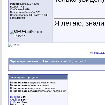
Регистрация: 29.07.2008
Возраст: 42
Сообщений: 896
Вы сказали Спасибо: 975
____________
Поблагодарили 845 раз(а) в 349
сообщениях
Я летаю, значит
«
Предыдущ
Здесь присутствуют: 1
(пользователей: 0 , гостей: 1)
Ваши права в разделе
Вы
не можете
создавать новые темы
Вы
не можете
отвечать в темах
Вы
не можете
прикреплять вложения
Вы
не можете
редактировать свои сообщения
BB коды
Вкл.
Смайлы
Вкл.
[IMG]
код
Вкл.