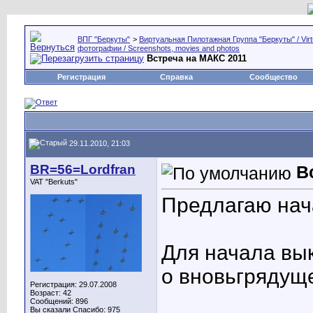
ВПГ "Беркуты"
>
Виртуальная Пилотажная Группа "Беркуты" / Virtu
фотографии / Screenshots, movies and photos
Встреча на МАКС 2011
Регистрация
Справка
Сообщество
29.11.2010, 21:03
BR=56=Lordfran
В
VAT "Berkuts"
Предлагаю нача
Для начала вы
о вновьгрядущ
Регистрация: 29.07.2008
Возраст: 42
Сообщений: 896
Вы сказали Спасибо: 975