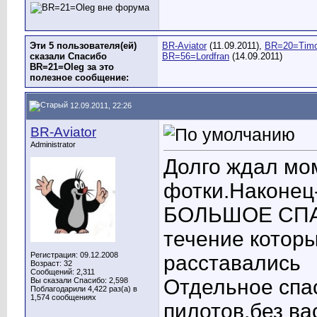
Эти 5 пользователя(ей)
BR-Aviator
(11.09.2011),
BR=20=Tim
сказали Спасибо
BR=56=Lordfran
(14.09.2011)
BR=21=Oleg за это
полезное сообщение:
12.09.2011, 22:26
BR-Aviator
Administrator
Долго ждал мом
фотки.Наконец-
БОЛЬШОЕ СПАСИ
течение которы
Регистрация: 09.12.2008
расставались
Возраст: 32
Сообщений: 2,311
Отдельное спа
Вы сказали Спасибо: 2,598
Поблагодарили 4,422 раз(а) в
1,574 сообщениях
пилотов,без ва