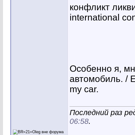
конфликт ликви
international con
Особенно я, мн
автомобиль. / Es
my car.
Последний раз ре
06:58
.