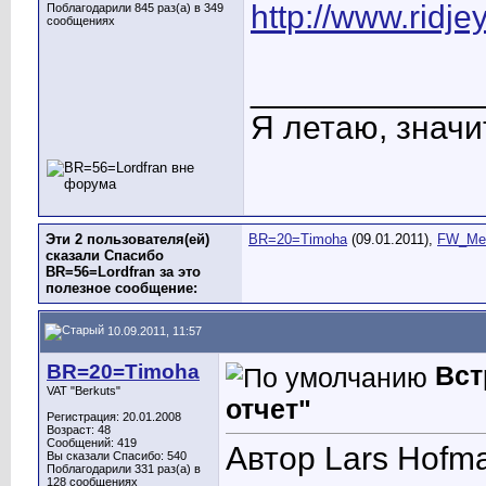
http://www.ridj
Поблагодарили 845 раз(а) в 349
сообщениях
____________
Я летаю, значит
Эти 2 пользователя(ей)
BR=20=Timoha
(09.01.2011),
FW_Me
сказали Спасибо
BR=56=Lordfran за это
полезное сообщение:
10.09.2011, 11:57
BR=20=Timoha
Вст
VAT "Berkuts"
отчет"
Регистрация: 20.01.2008
Возраст: 48
Сообщений: 419
Автор Lars Hofm
Вы сказали Спасибо: 540
Поблагодарили 331 раз(а) в
128 сообщениях