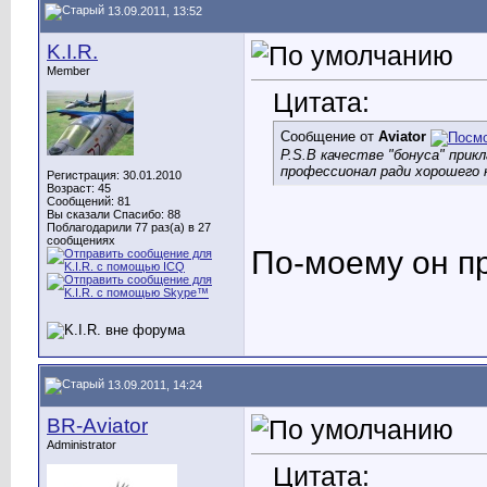
13.09.2011, 13:52
K.I.R.
Member
Цитата:
Сообщение от
Aviator
P.S.В качестве "бонуса" пр
профессионал ради хорошего 
Регистрация: 30.01.2010
Возраст: 45
Сообщений: 81
Вы сказали Спасибо: 88
Поблагодарили 77 раз(а) в 27
сообщениях
По-моему он пр
13.09.2011, 14:24
BR-Aviator
Administrator
Цитата: