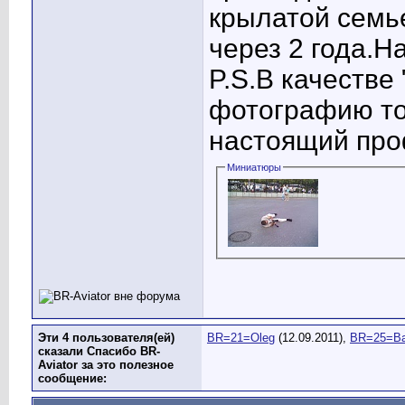
крылатой семье
через 2 года.Н
P.S.В качестве
фотографию то
настоящий про
Миниатюры
Эти 4 пользователя(ей)
BR=21=Oleg
(12.09.2011),
BR=25=Ba
сказали Спасибо BR-
Aviator за это полезное
сообщение: