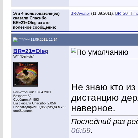
Эти 4 пользователя(ей)
BR-Aviator
(11.09.2011),
BR=20=Tim
сказали Спасибо
BR=21=Oleg за это
полезное сообщение:
11.09.2011, 11:14
BR=21=Oleg
VAT "Berkuts"
Не знаю кто из
Регистрация: 10.04.2011
дистанцию дер
Возраст: 52
Сообщений: 993
Вы сказали Спасибо: 2,056
наверное.
Поблагодарили 1,953 раз(а) в 762
сообщениях
Последний раз ре
06:59
.