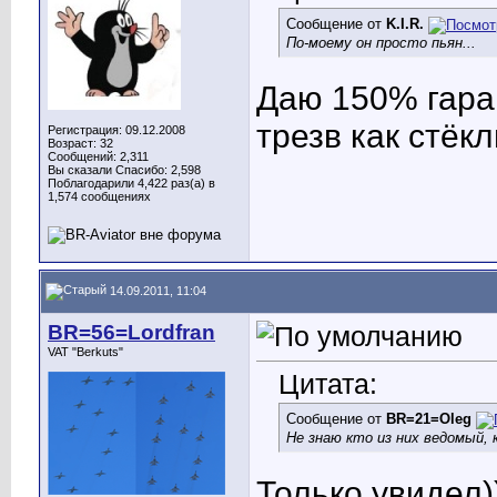
Сообщение от
K.I.R.
По-моему он просто пьян...
Даю 150% гара
трезв как стёк
Регистрация: 09.12.2008
Возраст: 32
Сообщений: 2,311
Вы сказали Спасибо: 2,598
Поблагодарили 4,422 раз(а) в
1,574 сообщениях
14.09.2011, 11:04
BR=56=Lordfran
VAT "Berkuts"
Цитата:
Сообщение от
BR=21=Oleg
Не знаю кто из них ведомый,
Только увидел)