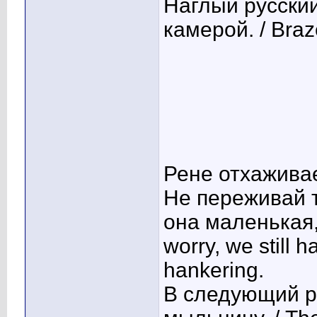
Наглый русски
камерой. / Braz
Рене отхаживае
Не переживай т
она маленькая, 
worry, we still h
hankering.
В следующий р