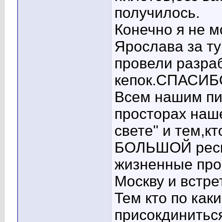
получилось.
Конечно я не м
Ярослава за ту
провели разра
кепок.СПАСИБО
Всем нашим пи
просторах наш
свете" и тем,к
БОЛЬШОЙ респе
жизненные про
Москву и встре
Тем кто по как
присокдинитьс