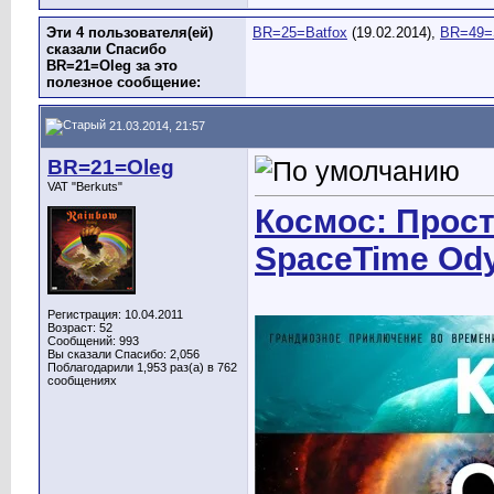
Эти 4 пользователя(ей)
BR=25=Batfox
(19.02.2014),
BR=49=S
сказали Спасибо
BR=21=Oleg за это
полезное сообщение:
21.03.2014, 21:57
BR=21=Oleg
VAT "Berkuts"
Космос: Прост
SpaceTime Od
Регистрация: 10.04.2011
Возраст: 52
Сообщений: 993
Вы сказали Спасибо: 2,056
Поблагодарили 1,953 раз(а) в 762
сообщениях