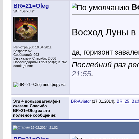
BR=21=Oleg
В
VAT "Berkuts"
Восход Луны в
Регистрация: 10.04.2011
да, горизонт завален
Возраст: 52
Сообщений: 993
Вы сказали Спасибо: 2,056
Поблагодарили 1,953 раз(а) в 762
Последний раз ре
сообщениях
21:55
.
Эти 4 пользователя(ей)
BR-Aviator
(17.01.2014),
BR=25=Batf
сказали Спасибо
BR=21=Oleg за это
полезное сообщение:
19.02.2014, 21:02