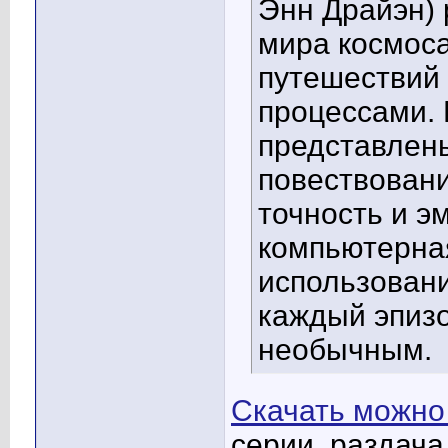
Энн Драйэн) 
мира космос
путешествий
процессами.
представлены
повествован
точность и э
компьютерна
использован
каждый эпиз
необычным.
Скачать можно
серии, раздача