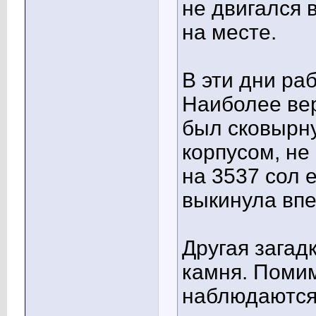
не двигался 
на месте.
В эти дни ра
Наиболее вер
был сковырну
корпусом, не
на 3537 сол 
выкинула впе
Другая загад
камня. Помим
наблюдаются 