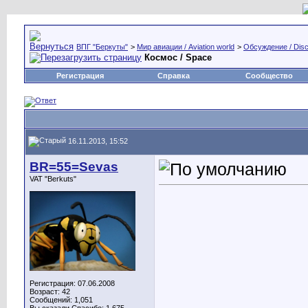
ВПГ "Беркуты"
>
Мир авиации / Aviation world
>
Обсуждение / Disc
Космос / Space
Регистрация
Справка
Сообщество
16.11.2013, 15:52
BR=55=Sevas
VAT "Berkuts"
Регистрация: 07.06.2008
Возраст: 42
Сообщений: 1,051