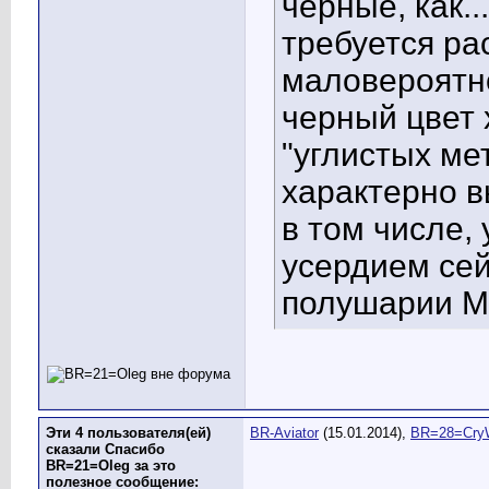
черные, как..
требуется ра
маловероятно
черный цвет 
"углистых ме
характерно в
в том числе,
усердием сейч
полушарии М
Эти 4 пользователя(ей)
BR-Aviator
(15.01.2014),
BR=28=Cry
сказали Спасибо
BR=21=Oleg за это
полезное сообщение: