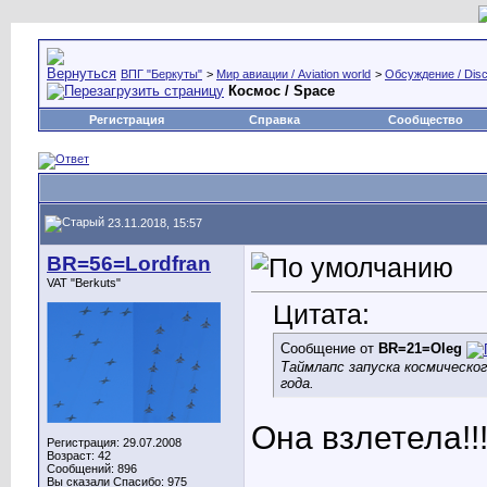
ВПГ "Беркуты"
>
Мир авиации / Aviation world
>
Обсуждение / Disc
Космос / Space
Регистрация
Справка
Сообщество
23.11.2018, 15:57
BR=56=Lordfran
VAT "Berkuts"
Цитата:
Сообщение от
BR=21=Oleg
Таймлапс запуска космическо
года.
Она взлетела!!!
Регистрация: 29.07.2008
Возраст: 42
Сообщений: 896
Вы сказали Спасибо: 975