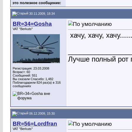
это полезное сообщение:
30.11.2009, 18:34
BR=34=Gosha
VAT "Berkuts"
хачу, хачу, хачу......
________________
Лучше полный рот п
Регистрация: 23.03.2008
Возраст: 60
Сообщений: 551
Вы сказали Спасибо: 1,482
Поблагодарили 824 раз(а) в 316
сообщениях
06.12.2009, 15:30
BR=56=Lordfran
VAT "Berkuts"