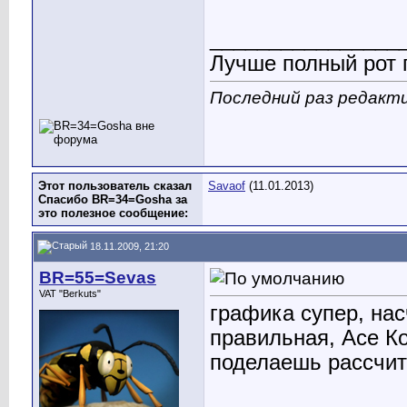
________________
Лучше полный рот п
Последний раз редакти
Этот пользователь сказал
Savaof
(11.01.2013)
Спасибо BR=34=Gosha за
это полезное сообщение:
18.11.2009, 21:20
BR=55=Sevas
VAT "Berkuts"
графика супер, на
правильная, Асе К
поделаешь рассчит