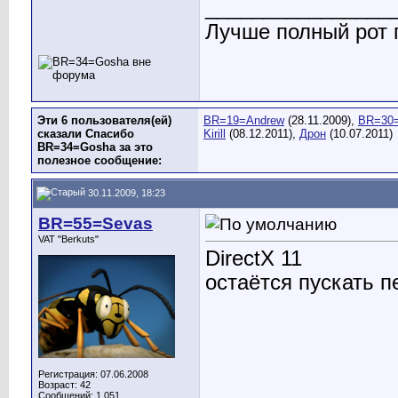
________________
Лучше полный рот п
Эти 6 пользователя(ей)
BR=19=Andrew
(28.11.2009),
BR=30=
сказали Спасибо
Kirill
(08.12.2011),
Дрон
(10.07.2011)
BR=34=Gosha за это
полезное сообщение:
30.11.2009, 18:23
BR=55=Sevas
VAT "Berkuts"
DirectX 11
остаётся пускать пе
Регистрация: 07.06.2008
Возраст: 42
Сообщений: 1,051