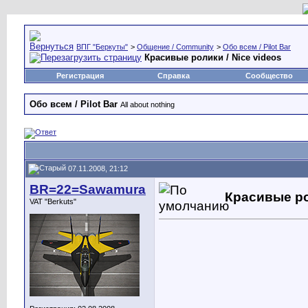
ВПГ "Беркуты"
>
Общение / Community
>
Обо всем / Pilot Bar
Красивые ролики / Nice videos
Регистрация
Справка
Сообщество
Обо всем / Pilot Bar
All about nothing
07.11.2008, 21:12
BR=22=Sawamura
Красивые ро
VAT "Berkuts"