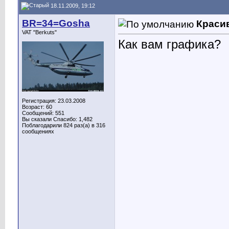
18.11.2009, 19:12
BR=34=Gosha
Краси
VAT "Berkuts"
Как вам графика?
Регистрация: 23.03.2008
Возраст: 60
Сообщений: 551
Вы сказали Спасибо: 1,482
Поблагодарили 824 раз(а) в 316
сообщениях