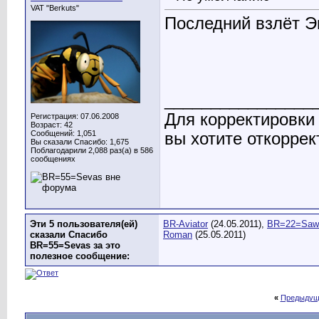
VAT "Berkuts"
Последний взлёт Э
________________
Для корректировки
Регистрация: 07.06.2008
Возраст: 42
Сообщений: 1,051
вы хотите откоррек
Вы сказали Спасибо: 1,675
Поблагодарили 2,088 раз(а) в 586
сообщениях
Эти 5 пользователя(ей)
BR-Aviator
(24.05.2011),
BR=22=Saw
сказали Спасибо
Roman
(25.05.2011)
BR=55=Sevas за это
полезное сообщение:
«
Предыдущ