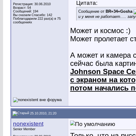
Цитата:
Регистрация: 30.06.2010
Возраст: 54
Сообщение от
BR=34=Gosha
Сообщений: 194
Вы сказали Спасибо: 142
и у меня не работает..... зап
Поблагодарили 222 раз(а) в 75
сообщениях
Может и космос :)
Может пролетает ст
А может и камера 
сейчас была карти
Johnson Space Ce
с экраном на кот
потом начались 
25.10.2010, 21:20
nonexistent
Senior Member
Только, что на рус