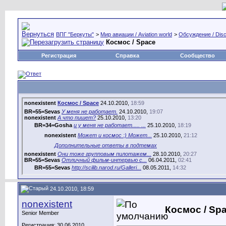
ВПГ "Беркуты"
>
Мир авиации / Aviation world
>
Обсуждение / Disc
Космос / Space
Регистрация
Справка
Сообщество
nonexistent
Космос / Space
24.10.2010,
18:59
BR=55=Sevas
У меня не работает.
24.10.2010,
19:07
nonexistent
А что пишет?
25.10.2010,
13:20
BR=34=Gosha
и у меня не работает..... ...
25.10.2010,
18:19
nonexistent
Может и космос :) Может...
25.10.2010,
21:12
Дополнительные ответы в подтемах
nonexistent
Они тоже групповым пилотажем...
28.10.2010,
20:27
BR=55=Sevas
Отличный фильм-интервью с...
06.04.2011,
02:41
BR=55=Sevas
http://scilib.narod.ru/Galleri...
08.05.2011,
14:32
BR=55=Sevas
Последний взлёт Эндевера ...
23.05.2011,
23:50
BR=55=Sevas
Портрет Шаттла и МКС....
08.06.2011,
13:38
24.10.2010, 18:59
BR=55=Sevas
Последний запуск шаттла, 8...
07.07.2011,
01:13
nonexistent
Космос / Sp
BR=55=Sevas
Интересный фильм о запуске...
21.10.2011,
17:42
Senior Member
Дополнительные ответы в подтемах
Регистрация: 30.06.2010