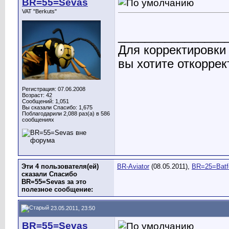
BR=55=Sevas
VAT "Berkuts"
________________
Для корректировки
вы хотите откоррек
Регистрация: 07.06.2008
Возраст: 42
Сообщений: 1,051
Вы сказали Спасибо: 1,675
Поблагодарили 2,088 раз(а) в 586
сообщениях
Эти 4 пользователя(ей)
BR-Aviator
(08.05.2011),
BR=25=Batf
сказали Спасибо
BR=55=Sevas за это
полезное сообщение:
23.05.2011, 23:50
BR=55=Sevas