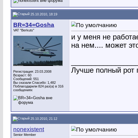
25.10.2010, 18:19
BR=34=Gosha
VAT "Berkuts"
и у меня не работае
на нем.... может эт
________________
Лучше полный рот п
Регистрация: 23.03.2008
Возраст: 60
Сообщений: 551
Вы сказали Спасибо: 1,482
Поблагодарили 824 раз(а) в 316
сообщениях
25.10.2010, 21:12
nonexistent
Senior Member