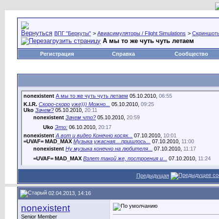
ВПГ "Беркуты"
>
Авиасимуляторы / Flight Simulations
>
Скриншоты,
А мы то же чуть чуть летаем
Регистрация
Справка
Сообщество
nonexistent
А мы то же чуть чуть летаем
05.10.2010,
06:55
K.I.R.
Скоро-скоро уже))) Можно...
05.10.2010,
09:25
Uko
Зачем?
05.10.2010,
20:11
nonexistent
Зачем что?
05.10.2010,
20:59
Uko
Это:
06.10.2010,
20:17
nonexistent
А вот и видео Конечно косяк...
07.10.2010,
10:01
=UVAF= MAD_MAX
Музыка ужасная....пришлось...
07.10.2010,
11:00
nonexistent
Ну музыка конечно на любителя...
07.10.2010,
11:17
=UVAF= MAD_MAX
Взлет такой же, построения и...
07.10.2010,
11:24
Дополнительные ответы в подтемах
Предыдущая
nonexistent
И потом мы же только...
07.10.2010,
11:22
nonexistent
Мы тут в гости сходили.......
13.12.2010,
23:00
nonexistent
Старшие товарищи У нас хоть...
14.01.2011,
12:14
02.04.2013, 14:16
BR=34=Gosha
Класс! Молодцы! Растете на...
14.01.2011,
17:39
nonexistent
K.I.R.
Заметил такую штуку, после...
14.01.2011,
19:37
Senior Member
BR=49=Sliver
Это нормально. К каждому...
14.01.2011,
19:48