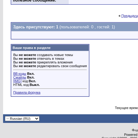
полезное сообщение:
«
Предыдущ
Здесь присутствуют: 1
(пользователей: 0 , гостей: 1)
Ваши права в разделе
Вы
не можете
создавать новые темы
Вы
не можете
отвечать в темах
Вы
не можете
прикреплять вложения
Вы
не можете
редактировать свои сообщения
BB коды
Вкл.
Смайлы
Вкл.
[IMG]
код
Вкл.
HTML код
Выкл.
Правила форума
Текущее врем
Фор
Powered b