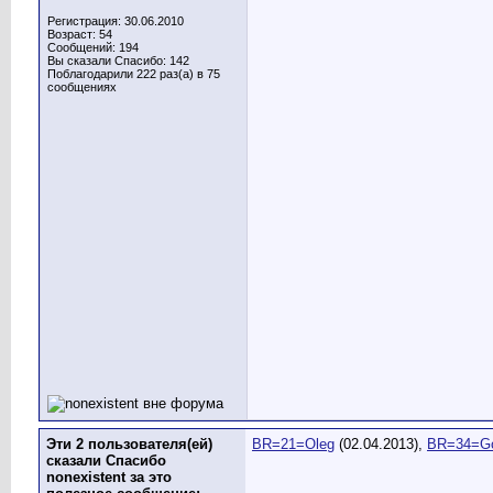
Регистрация: 30.06.2010
BR-Aviator
7NfbmGoD3dM&feature=player_emb...
09.02.2011,
1
Возраст: 54
nonexistent
Это так сказать пилотный (не...
09.02.2011
Сообщений: 194
Вы сказали Спасибо: 142
BR=34=Gosha
больше всего прикололо звук...
09.02.2
Поблагодарили 222 раз(а) в 75
сообщениях
nonexistent
Есть много задумок. Я это...
09.02.2
BR-Kolobat
http://www.avsim.su/f/simulyat...
18.
nonexistent
Блин ну никуда от Вас не...
19
BR-Kolobat
У нас длинные руки:Smile-
nonexistent
:Smile-003: то же на 
nonexistent
Возможно кто то 
BR=59=Madcop
Привет, пр
BR=21=Oleg
Вперед и 
nonexistent
K0rV6
Kirill
Красиво, 
Эти 2 пользователя(ей)
BR=21=Oleg
(02.04.2013),
BR=34=G
сказали Спасибо
nonexistent за это