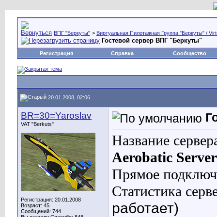
ВПГ "Беркуты"
>
Виртуальная Пилотажная Группа "Беркуты" / Virtu
Гостевой сервер ВПГ "Беркуты"
Регистрация
Справка
Сообщество
20.01.2008, 02:06
BR=30=Yaroslav
Г
VAT "Berkuts"
Название сервера
Aerobatic Server
Прямое подключ
Статистика серв
Регистрация: 20.01.2008
работает)
Возраст: 45
Сообщений: 744