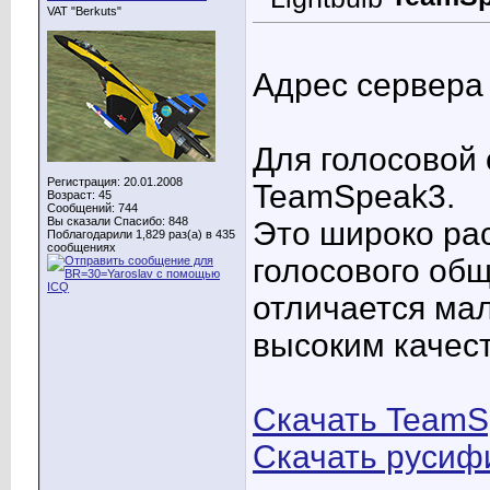
VAT "Berkuts"
Адрес сервера
Для голосовой 
Регистрация: 20.01.2008
TeamSpeak3.
Возраст: 45
Сообщений: 744
Вы сказали Спасибо: 848
Это широко ра
Поблагодарили 1,829 раз(а) в 435
сообщениях
голосового общ
отличается мал
высоким качест
Скачать TeamS
Скачать русиф