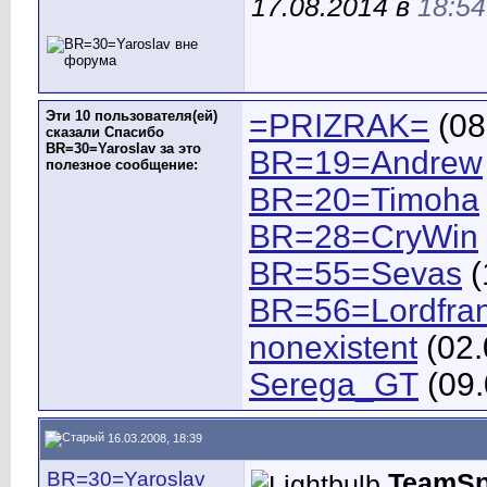
17.08.2014 в
18:54
Эти 10 пользователя(ей)
=PRIZRAK=
(08
сказали Спасибо
BR=30=Yaroslav за это
BR=19=Andrew
полезное сообщение:
BR=20=Timoha
BR=28=CryWin
BR=55=Sevas
(
BR=56=Lordfra
nonexistent
(02.
Serega_GT
(09.
16.03.2008, 18:39
BR=30=Yaroslav
TeamSp