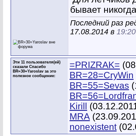
бывает никогда
Последний раз ре
17.08.2014 в
19:20
Эти 11 пользователя(ей)
=PRIZRAK=
(08
сказали Спасибо
BR=30=Yaroslav за это
BR=28=CryWin
полезное сообщение:
BR=55=Sevas
(
BR=56=Lordfra
Kirill
(03.12.201
MRA
(23.09.201
nonexistent
(02.