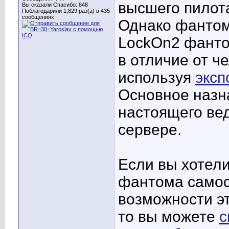
высшего пилота
Вы сказали Спасибо: 848
Поблагодарили 1,829 раз(а) в 435
сообщениях
Однако фантом 
LockOn2 фанто
в отличие от ч
используя
эксп
Основное назн
настоящего вед
сервере.
Если вы хотели
фантома самос
возможности э
то вы можете
с