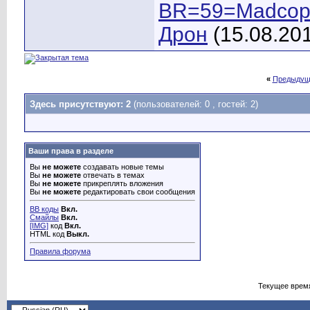
BR=59=Madco
Дрон
(15.08.20
«
Предыдущ
Здесь присутствуют: 2
(пользователей: 0 , гостей: 2)
Ваши права в разделе
Вы
не можете
создавать новые темы
Вы
не можете
отвечать в темах
Вы
не можете
прикреплять вложения
Вы
не можете
редактировать свои сообщения
BB коды
Вкл.
Смайлы
Вкл.
[IMG]
код
Вкл.
HTML код
Выкл.
Правила форума
Текущее врем