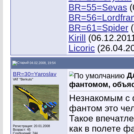
BR=55=Sevas
(
BR=56=Lordfra
BR=61=Spider
(
Kirill
(06.12.201
Licoric
(26.04.2
04.02.2008, 19:54
BR=30=Yaroslav
Д
VAT "Berkuts"
фантомом, объясн
Незнакомым с 
фантом это чел
Такое впечатле
как в полете 
Регистрация: 20.01.2008
Возраст: 45
Сообщений: 744