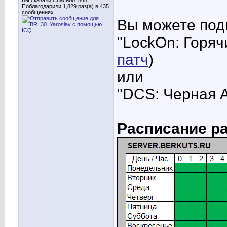
Вы сказали Спасибо: 848
Поблагодарили 1,829 раз(а) в 435
сообщениях
Вы можете подк
"LockOn: Горячи
патч
)
или
"DCS: Черная А
Расписание р