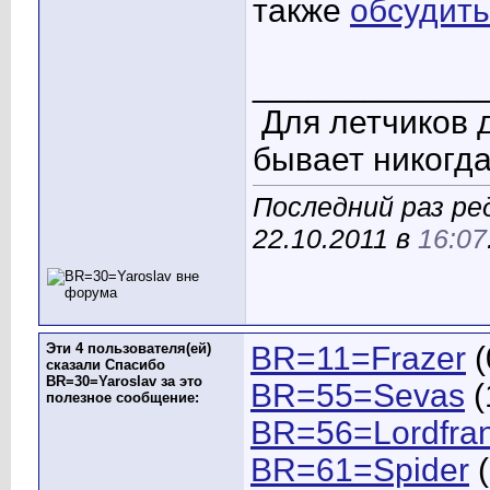
также
обсудить
____________
Для летчиков 
бывает никогда
Последний раз ре
22.10.2011 в
16:07
Эти 4 пользователя(ей)
BR=11=Frazer
(
сказали Спасибо
BR=30=Yaroslav за это
BR=55=Sevas
(
полезное сообщение:
BR=56=Lordfra
BR=61=Spider
(