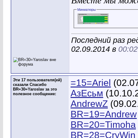
Вместе мы може
Миниатюры
Последний раз ре
02.09.2014 в
00:02
Эти 17 пользователя(ей)
=15=Ariel
(02.0
сказали Спасибо
BR=30=Yaroslav за это
АзЕсьм
(10.10.
полезное сообщение:
AndrewZ
(09.02
BR=19=Andrew
BR=20=Timoha
BR=28=CryWin