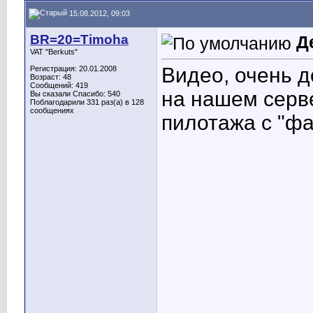
15.08.2012, 09:03
BR=20=Timoha
Д
VAT "Berkuts"
Видео, очень д
Регистрация: 20.01.2008
Возраст: 48
Сообщений: 419
на нашем серв
Вы сказали Спасибо: 540
Поблагодарили 331 раз(а) в 128
сообщениях
пилотажа с "ф