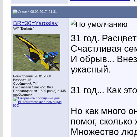
08.02.2017, 21:31
BR=30=Yaroslav
VAT "Berkuts"
31 год. Расцве
Счастливая сем
И обрыв... Вне
ужасный.
Регистрация: 20.01.2008
Возраст: 45
Сообщений: 744
31 год... Как эт
Вы сказали Спасибо: 848
Поблагодарили 1,829 раз(а) в 435
сообщениях
Но как много о
помог, сколько
Множество люд