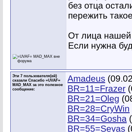
без отца остал
пережить такое
От лица нашей
Если нужна бу
Эти 7 пользователя(ей)
Amadeus
(09.02
сказали Спасибо =UVAF=
MAD_MAX за это полезное
BR=11=Frazer
(
сообщение:
BR=21=Oleg
(0
BR=28=CryWin
BR=34=Gosha
(
BR=55=Sevas
(