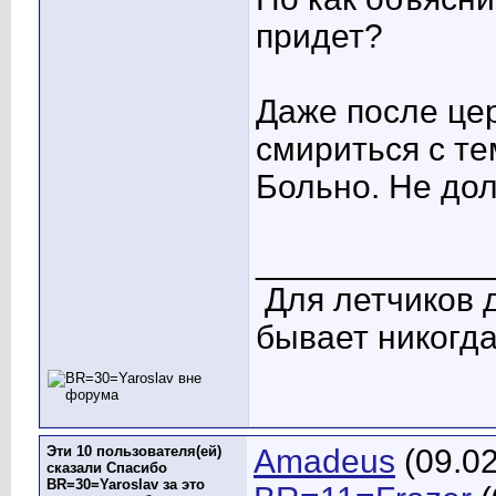
придет?
Даже после це
смириться с те
Больно. Не до
____________
Для летчиков 
бывает никогда
Эти 10 пользователя(ей)
Amadeus
(09.02
сказали Спасибо
BR=30=Yaroslav за это