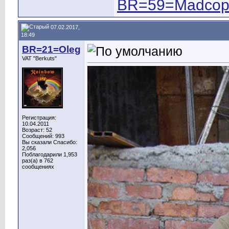
BR=59=Madco
07.02.2017,
18:49
BR=21=Oleg
VAT "Berkuts"
Регистрация:
10.04.2011
Возраст: 52
Сообщений: 993
Вы сказали Спасибо:
2,056
Поблагодарили 1,953
раз(а) в 762
сообщениях