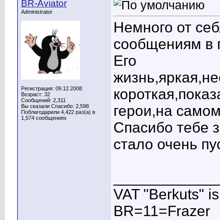
BR-Aviator
Administrator
Немного от се
сообщениям в 
Его
жизнь,яркая,н
Регистрация: 09.12.2008
короткая,показ
Возраст: 32
Сообщений: 2,311
герои,на самом
Вы сказали Спасибо: 2,598
Поблагодарили 4,422 раз(а) в
1,574 сообщениях
Спасибо тебе з
стало очень пу
____________
VAT "Berkuts" is n
BR=11=Frazer