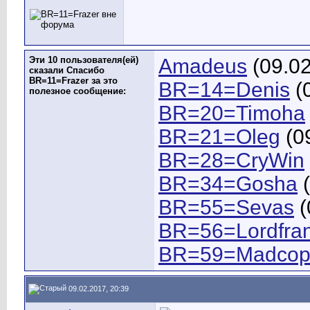
Эти 10 пользователя(ей)
Amadeus
(09.02
сказали Спасибо
BR=11=Frazer за это
BR=14=Denis
(0
полезное сообщение:
BR=20=Timoha
BR=21=Oleg
(0
BR=28=CryWin
BR=34=Gosha
(
BR=55=Sevas
(
BR=56=Lordfra
BR=59=Madco
09.02.2017, 20:39