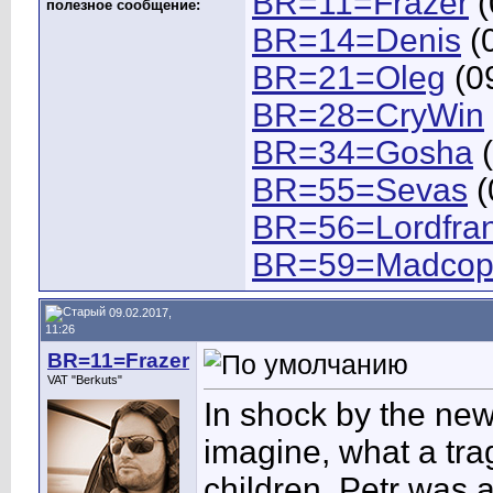
BR=11=Frazer
(
полезное сообщение:
BR=14=Denis
(0
BR=21=Oleg
(0
BR=28=CryWin
BR=34=Gosha
(
BR=55=Sevas
(
BR=56=Lordfra
BR=59=Madco
09.02.2017,
11:26
BR=11=Frazer
VAT "Berkuts"
In shock by the new
imagine, what a trag
children. Petr was 