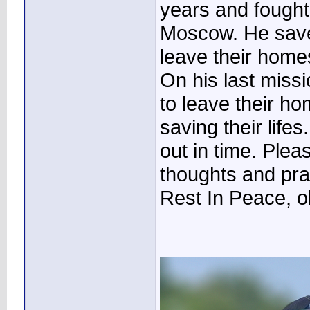
years and fought 
Moscow. He saved
leave their home
On his last miss
to leave their h
saving their lifes
out in time. Plea
thoughts and pra
Rest In Peace, ol