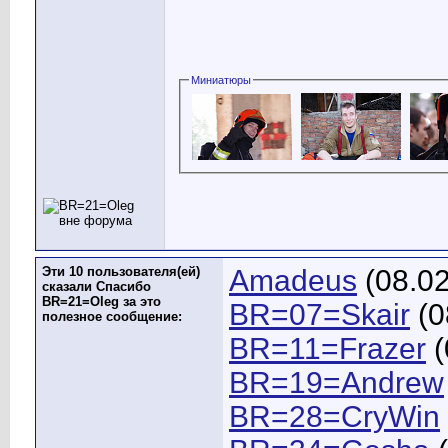
Миниатюры
Эти 10 пользователя(ей)
Amadeus
(08.02
сказали Спасибо
BR=21=Oleg за это
BR=07=Skair
(0
полезное сообщение:
BR=11=Frazer
(
BR=19=Andrew
BR=28=CryWin