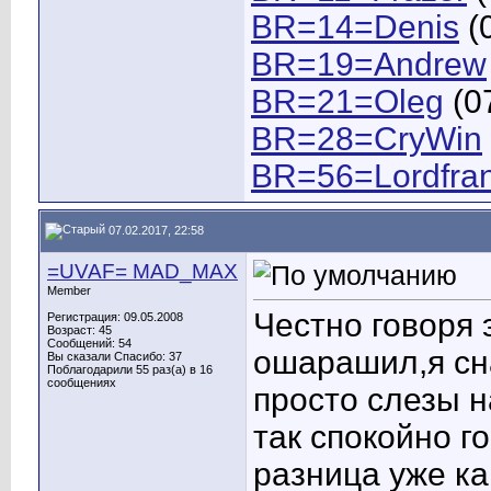
BR=14=Denis
(0
BR=19=Andrew
BR=21=Oleg
(0
BR=28=CryWin
BR=56=Lordfra
07.02.2017, 22:58
=UVAF= MAD_MAX
Member
Честно говоря 
Регистрация: 09.05.2008
Возраст: 45
Сообщений: 54
ошарашил,я сна
Вы сказали Спасибо: 37
Поблагодарили 55 раз(а) в 16
сообщениях
просто слезы н
так спокойно го
разница уже ка