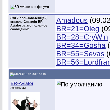
Эти 7 пользователя(ей)
Amadeus
(09.02
сказали Спасибо BR-
Aviator за это полезное
BR=21=Oleg
(0
сообщение:
BR=28=CryWin
BR=34=Gosha
(
BR=55=Sevas
(
BR=56=Lordfra
10.02.2017, 10:10
BR-Aviator
Administrator