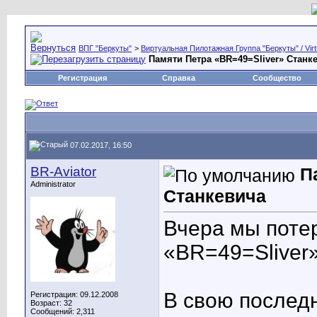
ВПГ "Беркуты"
>
Виртуальная Пилотажная Группа "Беркуты" / Virtu
Памяти Петра «BR=49=Sliver» Станк
Регистрация
Справка
Сообщество
07.02.2017, 16:50
BR-Aviator
П
Administrator
Станкевича
Вчера мы поте
«BR=49=Sliver
В свою послед
Регистрация: 09.12.2008
Возраст: 32
Сообщений: 2,311