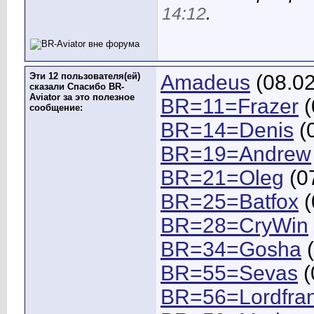
14:12
.
Эти 12 пользователя(ей)
Amadeus
(08.02
сказали Спасибо BR-
Aviator за это полезное
BR=11=Frazer
(
сообщение:
BR=14=Denis
(0
BR=19=Andrew
BR=21=Oleg
(0
BR=25=Batfox
(
BR=28=CryWin
BR=34=Gosha
(
BR=55=Sevas
(
BR=56=Lordfra