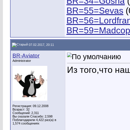
BR=34=Gosha
(
BR=55=Sevas
(
BR=56=Lordfra
BR=59=Madco
07.02.2017, 20:11
BR-Aviator
Administrator
Из того,что на
Регистрация: 09.12.2008
Возраст: 32
Сообщений: 2,311
Вы сказали Спасибо: 2,598
Поблагодарили 4,422 раз(а) в
1,574 сообщениях