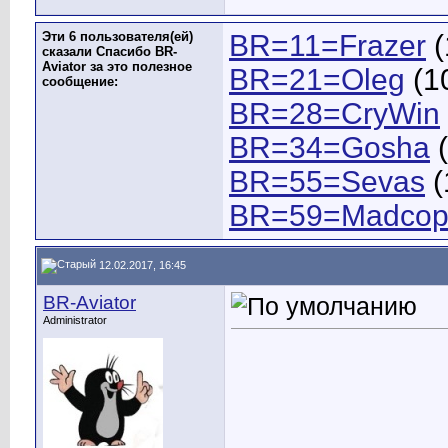
Эти 6 пользователя(ей)
BR=11=Frazer
(
сказали Спасибо BR-
Aviator за это полезное
BR=21=Oleg
(1
сообщение:
BR=28=CryWin
BR=34=Gosha
(
BR=55=Sevas
(
BR=59=Madco
12.02.2017, 16:45
BR-Aviator
Administrator