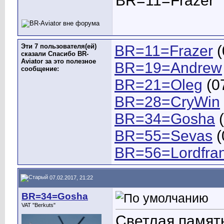
BR=11=Frazer
Эти 7 пользователя(ей)
BR=11=Frazer
(
сказали Спасибо BR-
Aviator за это полезное
BR=19=Andrew
сообщение:
BR=21=Oleg
(0
BR=28=CryWin
BR=34=Gosha
(
BR=55=Sevas
(
BR=56=Lordfra
07.02.2017, 21:22
BR=34=Gosha
VAT "Berkuts"
Светлая память.