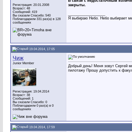
В связи с недостаточным колич
закрыты.
Регистрация: 20.01.2008
Возраст: 48
Сообщений: 419
__________________
Вы сказали Спасибо: 540
Я выбираю Небо. Небо выбирает м
Поблагодарили 331 раз(а) в 128
сообщениях
19.04.2014, 17:05
Чиж
Junior Member
Добрый день! Меня зовут Сергей мн
пилотажу Прошу допустить к факул
Регистрация: 19.04.2014
Возраст: 38
Сообщений: 1
Вы сказали Спасибо: 0
Поблагодарили 0 раз(а) в 0
сообщениях
19.04.2014, 17:59