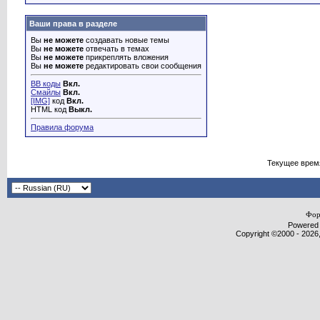
Ваши права в разделе
Вы
не можете
создавать новые темы
Вы
не можете
отвечать в темах
Вы
не можете
прикреплять вложения
Вы
не можете
редактировать свои сообщения
BB коды
Вкл.
Смайлы
Вкл.
[IMG]
код
Вкл.
HTML код
Выкл.
Правила форума
Текущее врем
Фор
Powered b
Copyright ©2000 - 2026,