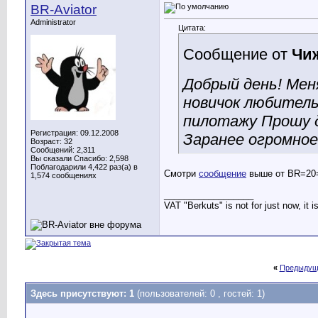
BR-Aviator
Administrator
Цитата:
Сообщение от
Чи
Добрый день! Меня
новичок любител
пилотажу Прошу 
Регистрация: 09.12.2008
Заранее огромное 
Возраст: 32
Сообщений: 2,311
Вы сказали Спасибо: 2,598
Поблагодарили 4,422 раз(а) в
Смотри
сообщение
выше от BR=20
1,574 сообщениях
__________________
VAT "Berkuts" is not for just now, it 
«
Предыдущ
Здесь присутствуют: 1
(пользователей: 0 , гостей: 1)