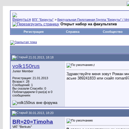
ВПГ "Беркуты"
>
Виртуальная Пилотажная Группа "Беркуты" / Virtu
Открыт набор на факультатив
Регистрация
Справка
Сообщество
21.01.2013, 18:18
volk150rus
/
Junior Member
Здравствуйте меня зовут Роман мн
аське 389241833 или скайп roman9
Регистрация: 21.01.2013
Возраст: 28
Сообщений: 1
Вы сказали Спасибо: 0
Поблагодарили 0 раз(а) в 0
сообщениях
30.01.2013, 18:20
BR=20=Timoha
VAT "Berkuts"