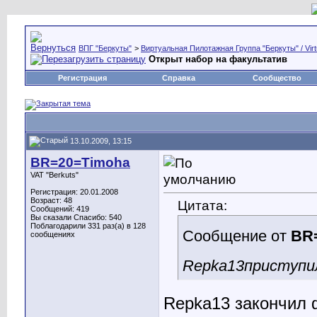
ВПГ "Беркуты"
>
Виртуальная Пилотажная Группа "Беркуты" / Virtu
Открыт набор на факультатив
Регистрация
Справка
Сообщество
13.10.2009, 13:15
BR=20=Timoha
VAT "Berkuts"
Регистрация: 20.01.2008
Возраст: 48
Цитата:
Сообщений: 419
Вы сказали Спасибо: 540
Поблагодарили 331 раз(а) в 128
Сообщение от
BR
сообщениях
Repka13
приступи
Repka13
закончил 