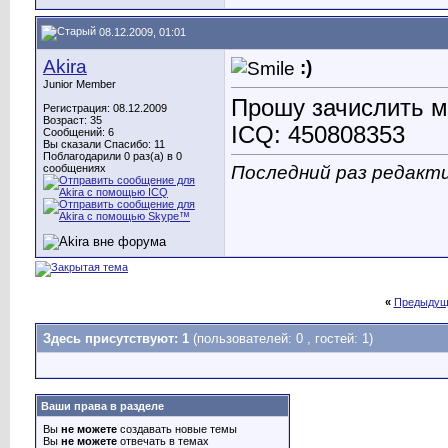
08.12.2009, 01:01
Akira
:)
Junior Member
Прошу зачислить м
Регистрация: 08.12.2009
Возраст: 35
ICQ: 450808353
Сообщений: 6
Вы сказали Спасибо: 11
Поблагодарили 0 раз(а) в 0
Последний раз редактир
сообщениях
«
Предыдущ
Здесь присутствуют: 1
(пользователей: 0 , гостей: 1)
Ваши права в разделе
Вы
не можете
создавать новые темы
Вы
не можете
отвечать в темах