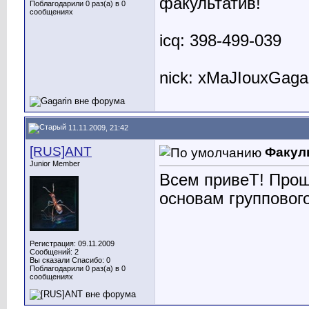
факультатив!
Поблагодарили 0 раз(а) в 0
сообщениях
icq: 398-499-039
nick: xMaJIouxGaga
11.11.2009, 21:42
[RUS]ANT
Факул
Junior Member
Всем привеТ! Прош
основам групповог
Регистрация: 09.11.2009
Сообщений: 2
Вы сказали Спасибо: 0
Поблагодарили 0 раз(а) в 0
сообщениях