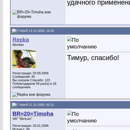
удачного применен
13.10.2009, 19:20
Repka
Member
Тимур, спасибо!
Регистрация: 03.09.2009
Сообщений: 45
Вы сказали Спасибо: 123
Поблагодарили 59 раз(а) в 18
сообщениях
21.10.2009, 00:31
BR=20=Timoha
VAT "Berkuts"
Регистрация: 20.01.2008
Возраст: 48