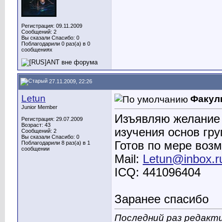
Регистрация: 09.11.2009
Сообщений: 2
Вы сказали Спасибо: 0
Поблагодарили 0 раз(а) в 0
сообщениях
27.11.2009, 22:26
Letun
Факул
Junior Member
Изъявляю желание 
Регистрация: 29.07.2009
Возраст: 43
изучения основ гр
Сообщений: 2
Вы сказали Спасибо: 0
Готов по мере воз
Поблагодарили 8 раз(а) в 1
сообщении
Mail:
Letun@inbox.r
ICQ: 441096404
Заранее спасибо
Последний раз редакти