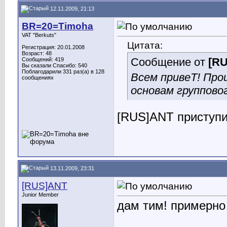
12.11.2009, 21:13
BR=20=Timoha
VAT "Berkuts"
Цитата:
Регистрация: 20.01.2008
Возраст: 48
Сообщение от
[R
Сообщений: 419
Вы сказали Спасибо: 540
Поблагодарили 331 раз(а) в 128
Всем привеТ! Про
сообщениях
основам группово
[RUS]ANT
приступ
13.11.2009, 23:31
[RUS]ANT
Junior Member
дам тим! примерно т