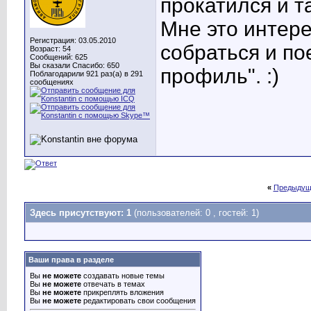
прокатился и т
Мне это интере
Регистрация: 03.05.2010
собраться и по
Возраст: 54
Сообщений: 625
Вы сказали Спасибо: 650
профиль". :)
Поблагодарили 921 раз(а) в 291
сообщениях
«
Предыдущ
Здесь присутствуют: 1
(пользователей: 0 , гостей: 1)
Ваши права в разделе
Вы
не можете
создавать новые темы
Вы
не можете
отвечать в темах
Вы
не можете
прикреплять вложения
Вы
не можете
редактировать свои сообщения