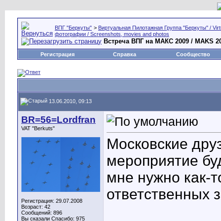
ВПГ "Беркуты"
>
Виртуальная Пилотажная Группа "Беркуты" / Virtu
фотографии / Screenshots, movies and photos
Встреча ВПГ на МАКС 2009 / MAKS 20
Регистрация
Справка
Сообщество
13.06.2010, 09:13
BR=56=Lordfran
VAT "Berkuts"
Московские друз
мероприятие бу
мне нужно как-т
ответственных за
Регистрация: 29.07.2008
Возраст: 42
Сообщений: 896
Вы сказали Спасибо: 975