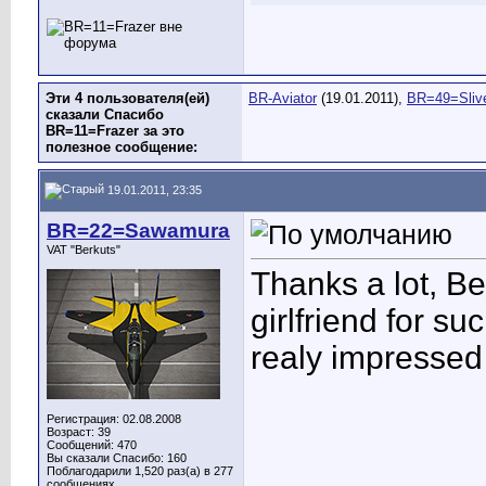
Эти 4 пользователя(ей)
BR-Aviator
(19.01.2011),
BR=49=Sliv
сказали Спасибо
BR=11=Frazer за это
полезное сообщение:
19.01.2011, 23:35
BR=22=Sawamura
VAT "Berkuts"
Thanks a lot, Be
girlfriend for s
realy impressed
Регистрация: 02.08.2008
Возраст: 39
Сообщений: 470
Вы сказали Спасибо: 160
Поблагодарили 1,520 раз(а) в 277
сообщениях