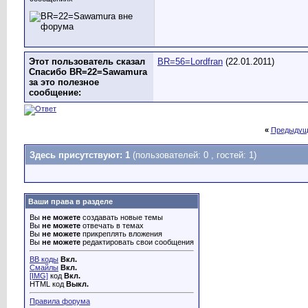
Этот пользователь сказал
BR=56=Lordfran
(22.01.2011)
Спасибо BR=22=Sawamura
за это полезное
сообщение:
«
Предыдущ
Здесь присутствуют: 1
(пользователей: 0 , гостей: 1)
Ваши права в разделе
Вы
не можете
создавать новые темы
Вы
не можете
отвечать в темах
Вы
не можете
прикреплять вложения
Вы
не можете
редактировать свои сообщения
BB коды
Вкл.
Смайлы
Вкл.
[IMG]
код
Вкл.
HTML код
Выкл.
Правила форума