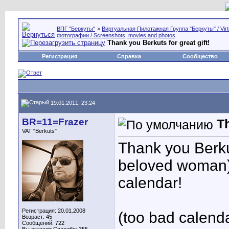
ВПГ "Беркуты"
>
Виртуальная Пилотажная Группа "Беркуты" / Virtu
фотографии / Screenshots, movies and photos
Thank you Berkuts for great gift!
Регистрация
Справка
Сообщество
19.01.2011, 23:24
BR=11=Frazer
Th
VAT "Berkuts"
Thank you Berku
beloved woman) f
calendar!
Регистрация: 20.01.2008
(too bad calenda
Возраст: 45
Сообщений: 722