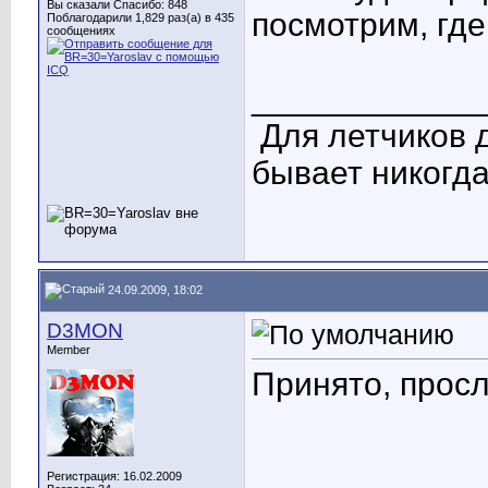
Вы сказали Спасибо: 848
посмотрим, гд
Поблагодарили 1,829 раз(а) в 435
сообщениях
____________
Для летчиков 
бывает никогда
24.09.2009, 18:02
D3MON
Member
Принято, прос
Регистрация: 16.02.2009