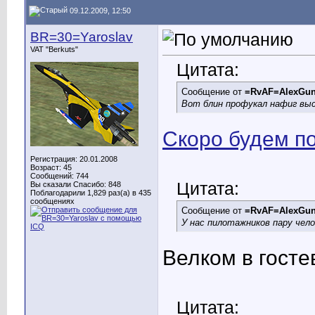
09.12.2009, 12:50
BR=30=Yaroslav
VAT "Berkuts"
Цитата:
Сообщение от
=RvAF=AlexGu
Вот блин профукал нафиг выс
Скоро будем по
Регистрация: 20.01.2008
Возраст: 45
Сообщений: 744
Цитата:
Вы сказали Спасибо: 848
Поблагодарили 1,829 раз(а) в 435
сообщениях
Сообщение от
=RvAF=AlexGu
У нас пилотажников пару чел
Велком в госте
Цитата: