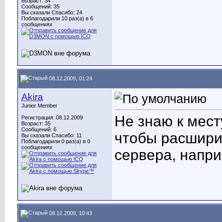
Возраст: 34
Сообщений: 35
Вы сказали Спасибо: 24
Поблагодарили 10 раз(а) в 6
сообщениях
08.12.2009, 01:24
Akira
Junior Member
Не знаю к месту
Регистрация: 08.12.2009
Возраст: 35
Сообщений: 6
чтобы расшири
Вы сказали Спасибо: 11
Поблагодарили 0 раз(а) в 0
сообщениях
сервера, напри
08.12.2009, 10:43