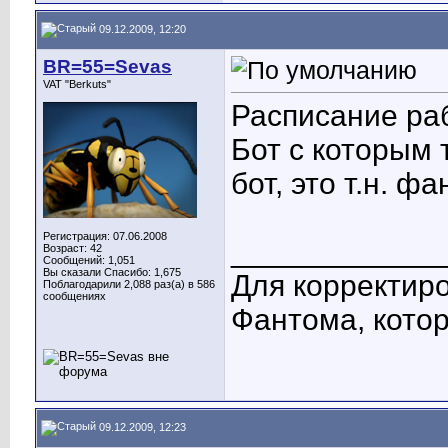
09.12.2009, 12:20
BR=55=Sevas
VAT "Berkuts"
Расписание ра
Бот с которым 
бот, это т.н. 
Регистрация: 07.06.2008
____________
Возраст: 42
Сообщений: 1,051
Вы сказали Спасибо: 1,675
Для корректиро
Поблагодарили 2,088 раз(а) в 586
сообщениях
Фантома, котор
09.12.2009, 12:23