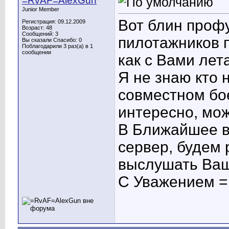
=RvAF=AlexGun
Junior Member
Вот блин профу
Регистрация: 09.12.2009
Возраст: 48
Сообщений: 3
пилотажников п
Вы сказали Спасибо: 0
Поблагодарили 3 раз(а) в 1
сообщении
как с Вами лет
Я не знаю кто 
совместном бо
интересно, мож
В Ближайшее в
сервер, будем 
выслушать Ваш
С Уважением =