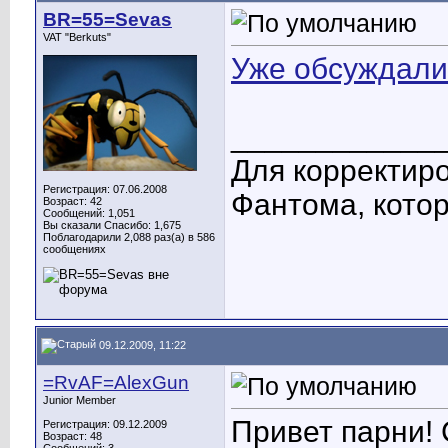
BR=55=Sevas
VAT "Berkuts"
Уже обсуждали
____________
Для корректиро
Регистрация: 07.06.2008
Фантома, котор
Возраст: 42
Сообщений: 1,051
Вы сказали Спасибо: 1,675
Поблагодарили 2,088 раз(а) в 586
сообщениях
09.12.2009, 11:22
=RvAF=AlexGun
Junior Member
Привет парни!
Регистрация: 09.12.2009
Возраст: 48