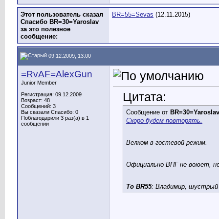
Этот пользователь сказал
BR=55=Sevas
(12.11.2015)
Спасибо BR=30=Yaroslav
за это полезное
сообщение:
09.12.2009, 13:00
=RvAF=AlexGun
Junior Member
Цитата:
Регистрация: 09.12.2009
Возраст: 48
Сообщений: 3
Сообщение от
BR=30=Yarosla
Вы сказали Спасибо: 0
Поблагодарили 3 раз(а) в 1
Скоро будем повторять.
сообщении
Велком в гостевой режим.
Официально ВПГ не воюет, н
To BR55
: Владимир, шустрый