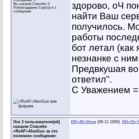
Сообщений: 3
здорово, оЧ по
Вы сказали Спасибо: 0
Поблагодарили 3 раз(а) в 1
сообщении
найти Ваш серв
получилось. М
работы последн
бот летал (как 
незнанке с ним 
Предвкушая во
ответил
".
С Уважением =
Эти 3 пользователя(ей)
BR=49=Sliver
(09.12.2009),
BR=55=
сказали Спасибо
=RvAF=AlexGun за это
полезное сообщение: