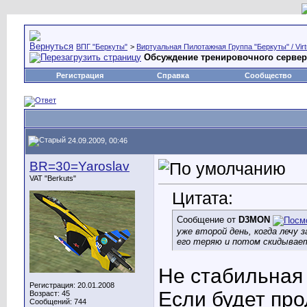
ВПГ "Беркуты"
>
Виртуальная Пилотажная Группа "Беркуты" / Virtu
Обсуждение тренировочного сервера /
Регистрация
Справка
Сообщество
24.09.2009, 00:46
BR=30=Yaroslav
VAT "Berkuts"
Цитата:
Сообщение от
D3MON
уже второй день, когда лечу 
его теряю и потом скидывае
Не стабильная 
Регистрация: 20.01.2008
Если будет про
Возраст: 45
Сообщений: 744