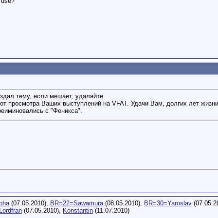
s use?
здал тему, если мешает, удаляйте.
от просмотра Ваших выступлений на VFAT. Удачи Вам, долгих лет жизни 
еиминовались с "Феникса".
oha
(07.05.2010),
BR=22=Sawamura
(08.05.2010),
BR=30=Yaroslav
(07.05.2
ordfran
(07.05.2010),
Konstantin
(11.07.2010)