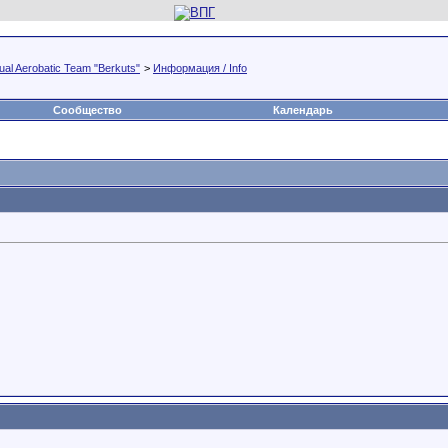
al Aerobatic Team "Berkuts"
>
Информация / Info
Сообщество
Календарь