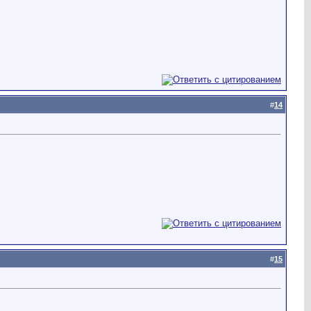
#
14
#
15