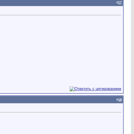
#
17
#
18