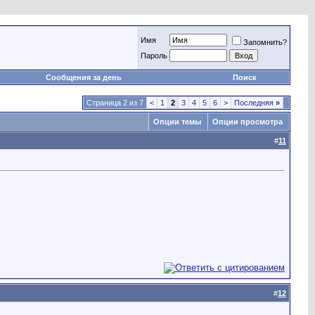
Имя
Запомнить?
Пароль
Сообщения за день
Поиск
Страница 2 из 7
<
1
2
3
4
5
6
>
Последняя
»
Опции темы
Опции просмотра
#
11
#
12