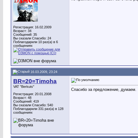
Регистрация: 16.02.2009
Возраст: 34
Сообщений: 35
Вы сказали Спасибо: 24
Поблагодарили 10 раз(а) в 6
сообщениях
16.03.2009, 23:24
BR=20=Timoha
VAT "Berkuts"
Спасибо за предложение, думаем.
Регистрация: 20.01.2008
Возраст: 48
Сообщений: 419
Вы сказали Спасибо: 540
Поблагодарили 331 раз(а) в 128
сообщениях