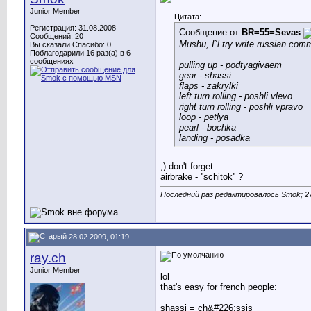
Junior Member
Цитата:
Регистрация: 31.08.2008
Сообщение от
BR=55=Sevas
Сообщений: 20
Mushu, I`l try write russian comm
Вы сказали Спасибо: 0
Поблагодарили 16 раз(а) в 6
сообщениях
pulling up - podtyagivaem
gear - shassi
flaps - zakrylki
left turn rolling - poshli vlevo
right turn rolling - poshli vpravo
loop - petlya
pearl - bochka
landing - posadka
;) don't forget
airbrake - ''schitok'' ?
Последний раз редактировалось Smok; 27
28.02.2009, 01:19
ray.ch
Junior Member
lol
that's easy for french people:
shassi = ch&#226;ssis