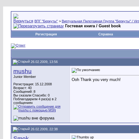
ВПГ "Беркуты"
>
Виртуальная Пилотажная Группа "Беркуты" / Virtu
Гостевая книга / Guest book
Регистрация
Справка
26.02.2009, 13:56
mushu
Junior Member
Ooh Thank you very much!
Регистрация: 15.12.2008
Возраст: 40
Сообщений: 8
Вы сказали Спасибо: 0
Поблагодарили 4 раз(а) в 2
сообщениях
26.02.2009, 22:38
Smok