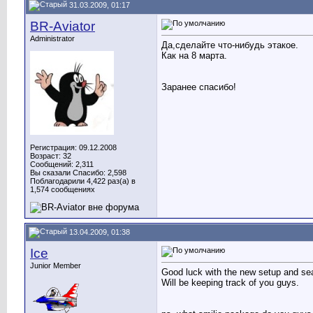
31.03.2009, 01:17
BR-Aviator
Administrator
Да,сделайте что-нибудь этакое.
Как на 8 марта.
Заранее спасибо!
Регистрация: 09.12.2008
Возраст: 32
Сообщений: 2,311
Вы сказали Спасибо: 2,598
Поблагодарили 4,422 раз(а) в
1,574 сообщениях
13.04.2009, 01:38
Ice
Junior Member
Good luck with the new setup and s
Will be keeping track of you guys.