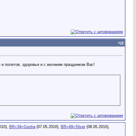
#
19
и полетов, здоровья и с великим праздником Вас!
010),
BR=34=Gosha
(07.05.2010),
BR=49=Sliver
(08.05.2010),