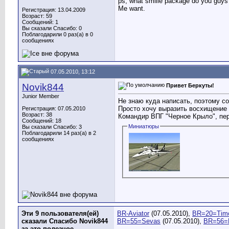
ps, what smilie package do you guy
Me want.
Регистрация: 13.04.2009
Возраст: 59
Сообщений: 1
Вы сказали Спасибо: 0
Поблагодарили 0 раз(а) в 0
сообщениях
07.05.2010, 13:12
Novik844
Привет Беркуты!
Junior Member
Не знаю куда написать, поэтому со
Просто хочу выразить восхищение 
Регистрация: 07.05.2010
Возраст: 38
Командир ВПГ "Черное Крыло", пер
Сообщений: 18
Миниатюры
Вы сказали Спасибо: 3
Поблагодарили 14 раз(а) в 2
сообщениях
Эти 9 пользователя(ей)
BR-Aviator
(07.05.2010),
BR=20=Tim
сказали Спасибо Novik844
BR=55=Sevas
(07.05.2010),
BR=56=L
за это полезное