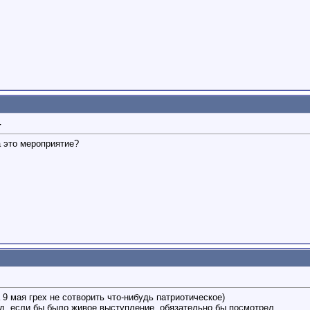
.
а это мероприятие?
 9 мая грех не сотворить что-нибудь патриотическое)
ад, если бы было живое выступление, обязательно бы посмотрел