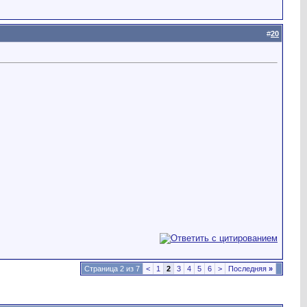
#
20
Страница 2 из 7
<
1
2
3
4
5
6
>
Последняя
»