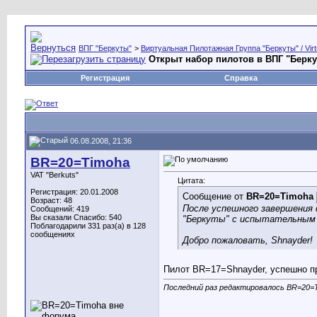
ВПГ "Беркуты"
>
Виртуальная Пилотажная Группа "Беркуты" / Virtu
Открыт набор пилотов в ВПГ "Берк
Регистрация
Справка
06.08.2008, 21:36
BR=20=Timoha
VAT "Berkuts"
Цитата:
Регистрация: 20.01.2008
Сообщение от
BR=20=Timoha
Возраст: 48
После успешного завершения 
Сообщений: 419
Вы сказали Спасибо: 540
"Беркуты" с испытательным 
Поблагодарили 331 раз(а) в 128
сообщениях
Добро пожаловать, Shnayder!
Пилот BR=17=Shnayder, успешно п
Последний раз редактировалось BR=20=T