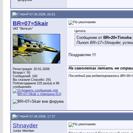
07.08.2008, 00:01
BR=07=Skair
VAT "Berkuts"
Цитата:
Сообщение от
BR=20=Timoha
Пилот BR=17=Shnayder, успе
Поздравляю !!!
__________________
На самолетах летать не страш
Регистрация: 20.01.2008
Возраст: 50
Последний раз редактировалось BR=30=Ya
Сообщений: 192
Вы сказали Спасибо: 291
Поблагодарили 225 раз(а) в 86
сообщениях
07.08.2008, 17:27
Shnayder
Junior Member