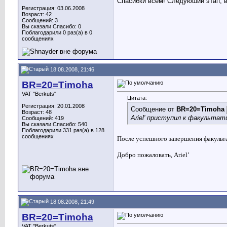
Спасибки всем! Следуюший этап, в
Регистрация: 03.06.2008
Возраст: 42
Сообщений: 3
Вы сказали Спасибо: 0
Поблагодарили 0 раз(а) в 0
сообщениях
18.08.2008, 21:46
BR=20=Timoha
VAT "Berkuts"
Цитата:
Регистрация: 20.01.2008
Сообщение от
BR=20=Timoha
Возраст: 48
Ariel' приступил к факультат
Сообщений: 419
Вы сказали Спасибо: 540
Поблагодарили 331 раз(а) в 128
сообщениях
После успешного завершения факультат
Добро пожаловать,
Ariel
’
18.08.2008, 21:49
BR=20=Timoha
VAT "Berkuts"