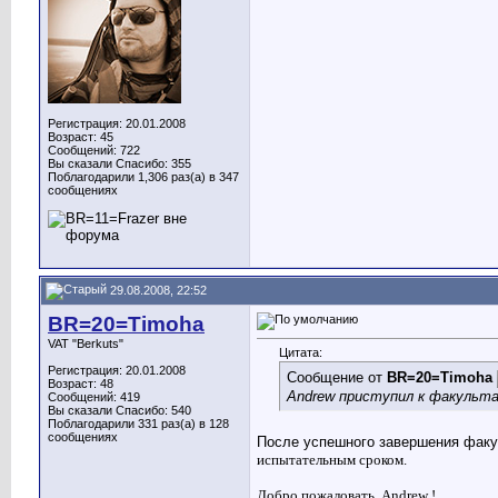
Регистрация: 20.01.2008
Возраст: 45
Сообщений: 722
Вы сказали Спасибо: 355
Поблагодарили 1,306 раз(а) в 347
сообщениях
29.08.2008, 22:52
BR=20=Timoha
VAT "Berkuts"
Цитата:
Регистрация: 20.01.2008
Сообщение от
BR=20=Timoha
Возраст: 48
Andrew приступил к факульт
Сообщений: 419
Вы сказали Спасибо: 540
Поблагодарили 331 раз(а) в 128
сообщениях
После успешного завершения факул
испытательным сроком.
Добро пожаловать, Andrew !