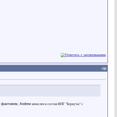
#
30
c фантомом, Andrew
зачислен в состав ВПГ "Беркуты" с