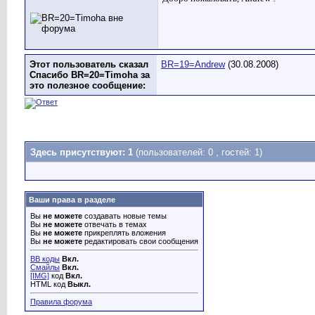
Этот пользователь сказал
BR=19=Andrew
(30.08.2008)
Спасибо BR=20=Timoha за
это полезное сообщение:
Здесь присутствуют: 1
(пользователей: 0 , гостей: 1)
Ваши права в разделе
Вы
не можете
создавать новые темы
Вы
не можете
отвечать в темах
Вы
не можете
прикреплять вложения
Вы
не можете
редактировать свои сообщения
BB коды
Вкл.
Смайлы
Вкл.
[IMG]
код
Вкл.
HTML код
Выкл.
Правила форума