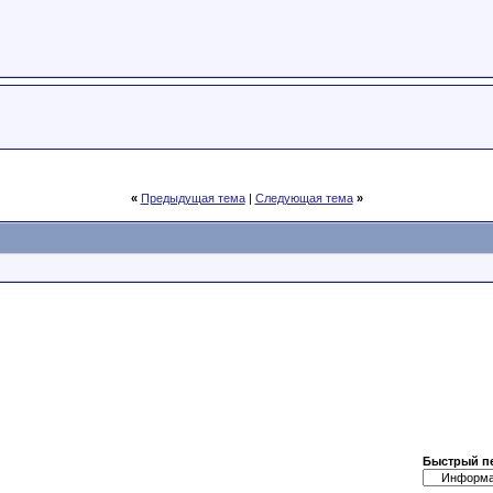
«
Предыдущая тема
|
Следующая тема
»
Быстрый п