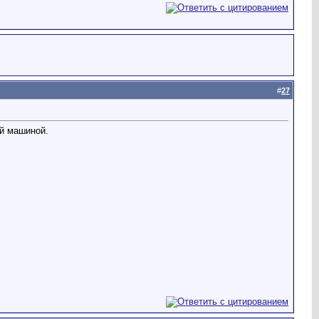
#
27
ой машиной.