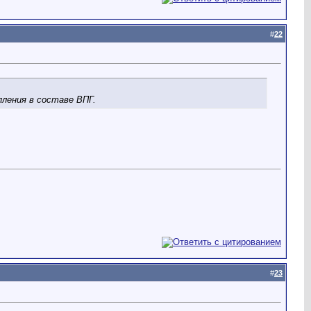
#
22
ления в составе ВПГ.
#
23