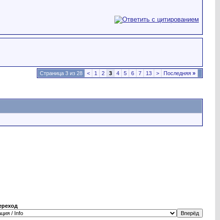
Страница 3 из 28
<
1
2
3
4
5
6
7
13
>
Последняя
»
ереход