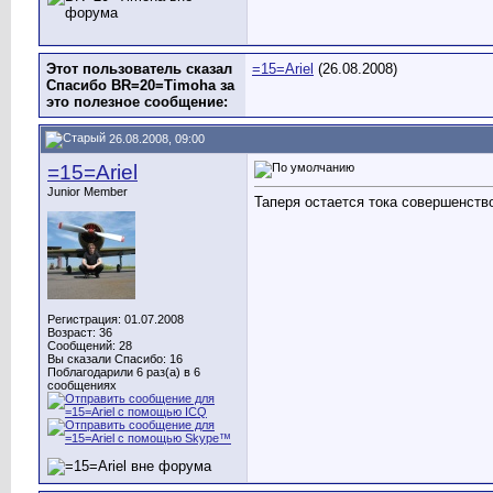
Этот пользователь сказал
=15=Ariel
(26.08.2008)
Спасибо BR=20=Timoha за
это полезное сообщение:
26.08.2008, 09:00
=15=Ariel
Junior Member
Таперя остается тока совершенст
Регистрация: 01.07.2008
Возраст: 36
Сообщений: 28
Вы сказали Спасибо: 16
Поблагодарили 6 раз(а) в 6
сообщениях