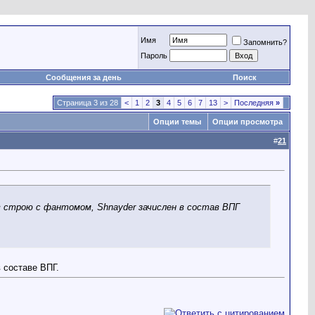
Имя
Запомнить?
Пароль
Сообщения за день
Поиск
Страница 3 из 28
<
1
2
3
4
5
6
7
13
>
Последняя
»
Опции темы
Опции просмотра
#
21
в строю c фантомом, Shnayder зачислен в состав ВПГ
 составе ВПГ.