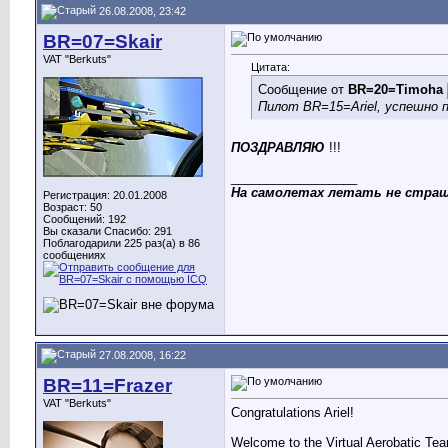
26.08.2008, 23:42
BR=07=Skair
VAT "Berkuts"
Цитата:
Сообщение от
BR=20=Timoha
Пилот BR=15=Ariel, успешно 
ПОЗДРАВЛЯЮ
!!!
__________________
На самолетах летать не страш
Регистрация: 20.01.2008
Возраст: 50
Сообщений: 192
Вы сказали Спасибо: 291
Поблагодарили 225 раз(а) в 86
сообщениях
27.08.2008, 16:22
BR=11=Frazer
VAT "Berkuts"
Congratulations Ariel!
Welcome to the Virtual Aerobatic Te