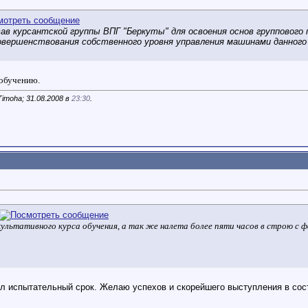
ав курсантской группы ВПГ "Беркуты" для освоения основ группового
овершенствования собственного уровня управления машинами данного
 обучению.
imoha; 31.08.2008 в
23:30
.
ультативного курса обучения, а так же налета более пяти часов в строю c 
л испытательный срок. Желаю успехов и скорейшего выступления в сос