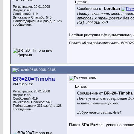
Цитата:
Регистрация: 20.01.2008
Сообщение от
Lordfran
Возраст: 48
Прошу зачислить меня в сост
Сообщений: 419
Вы сказали Спасибо: 540
групповых тренировках для с
Поблагодарили 331 раз(а) в 128
ICQ: 244-208-750
сообщениях
Lordfran риступил к факультативному
Последний раз редактировалось BR=20=T
26.08.2008, 02:08
BR=20=Timoha
VAT "Berkuts"
Цитата:
Регистрация: 20.01.2008
Сообщение от
BR=20=Timoha
Возраст: 48
После успешного завершения фак
Сообщений: 419
Вы сказали Спасибо: 540
испытательным сроком.
Поблагодарили 331 раз(а) в 128
сообщениях
Добро пожаловать,
Ariel
’
Пилот BR=15=Ariel, успешно проше