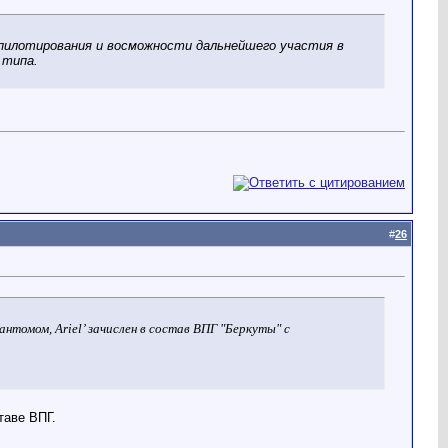
 пилотирования и восможности дальнейшего участия в
 типа.
#
26
фантомом,
Ariel
’ зачислен в состав ВПГ "Беркуты" с
таве ВПГ.