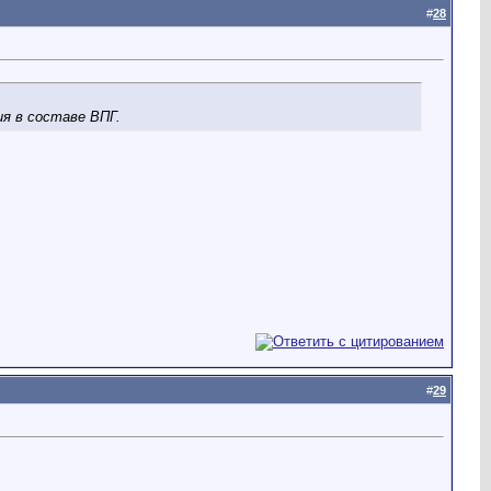
#
28
я в составе ВПГ.
#
29