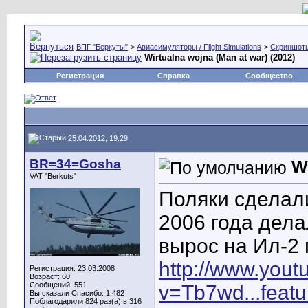
ВПГ "Беркуты"
>
Авиасимуляторы / Flight Simulations
>
Скриншоты,
Wirtualna wojna (Man at war) (2012)
Регистрация
Справка
Сообщество
25.04.2012, 19:29
BR=34=Gosha
W
VAT "Berkuts"
Поляки сделал
2006 года дела
вырос на Ил-2 
http://www.you
Регистрация: 23.03.2008
Возраст: 60
Сообщений: 551
v=Tb7wd...featu
Вы сказали Спасибо: 1,482
Поблагодарили 824 раз(а) в 316