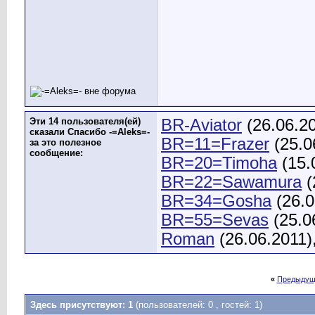
Эти 14 пользователя(ей)
BR-Aviator
(26.06.2
сказали Спасибо -=Aleks=-
BR=11=Frazer
(25.0
за это полезное
сообщение:
BR=20=Timoha
(15.
BR=22=Sawamura
(
BR=34=Gosha
(26.0
BR=55=Sevas
(25.0
Roman
(26.06.2011)
«
Предыдущ
Здесь присутствуют: 1
(пользователей: 0 , гостей: 1)