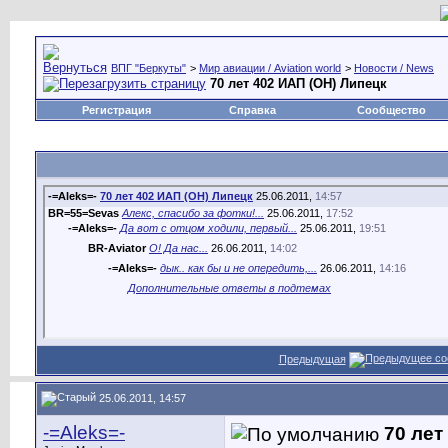
ВПГ "Беркуты"
>
Мир авиации / Aviation world
>
Новости / News
70 лет 402 ИАП (ОН) Липецк
Регистрация
Справка
Сообщество
-=Aleks=-
70 лет 402 ИАП (ОН) Липецк
25.06.2011,
14:57
BR=55=Sevas
Алекс, спасибо за фотки!...
25.06.2011,
17:52
-=Aleks=-
Да вот с отцом ходили, первый...
25.06.2011,
19:51
BR-Aviator
О! Да нас...
26.06.2011,
14:02
-=Aleks=-
дык.. как бы и не опередить,...
26.06.2011,
14:16
Дополнительные ответы в подтемах
Предыдущая
25.06.2011, 14:57
-=Aleks=-
70 лет