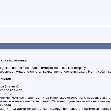
ь кривых отклика
водские полоски не видны, смотрят во внешнюю сторону.
веряем, куда отклоняется кривая при отклонении джоя: РВ на себя - кр
агнитов
я (4 винта).
холла (2 винта).
агнитами.
 полукруглом креплении магнитов маленькое отверстие, с помощью шила
ываем магниты и шестерню клеем "Момент", даем высохнуть наполовину 
м холла.
 магнит под датчиком холла, контролируя полярность и симметричность 