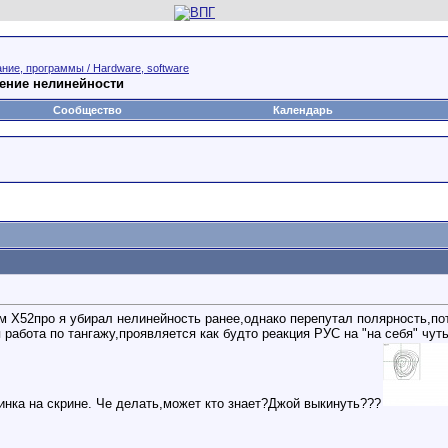
ние, программы / Hardware, software
ление нелинейности
Сообщество
Календарь
м Х52про я убирал нелинейность ранее,однако перепутал полярность,по
абота по тангажу,проявляется как будто реакция РУС на "на себя" чуть 
инка на скрине. Че делать,может кто знает?Джой выкинуть???