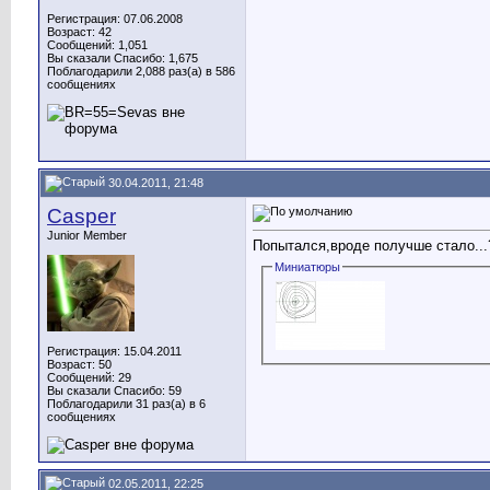
Регистрация: 07.06.2008
Возраст: 42
Сообщений: 1,051
Вы сказали Спасибо: 1,675
Поблагодарили 2,088 раз(а) в 586
сообщениях
30.04.2011, 21:48
Casper
Junior Member
Попытался,вроде получше стало..
Миниатюры
Регистрация: 15.04.2011
Возраст: 50
Сообщений: 29
Вы сказали Спасибо: 59
Поблагодарили 31 раз(а) в 6
сообщениях
02.05.2011, 22:25