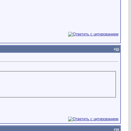
#
15
#
16