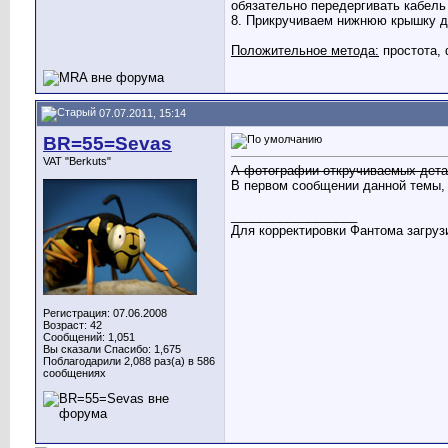
обязательно передергивать кабель
8. Прикручиваем нижнюю крышку дж
Положительное метода:
простота, 
07.07.2011, 15:14
BR=55=Sevas
VAT "Berkuts"
А фотографии откручиваемых дета
В первом сообщении данной темы, 
__________________
Для корректировки Фантома загрузи
Регистрация: 07.06.2008
Возраст: 42
Сообщений: 1,051
Вы сказали Спасибо: 1,675
Поблагодарили 2,088 раз(а) в 586
сообщениях