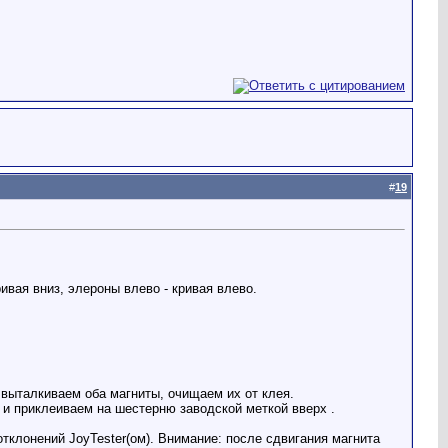
#
19
ивая вниз, элероны влево - кривая влево.
 выталкиваем оба магниты, очищаем их от клея.
и приклеиваем на шестерню заводской меткой вверх .
отклонений JoyTester(ом). Внимание: после сдвигания магнита