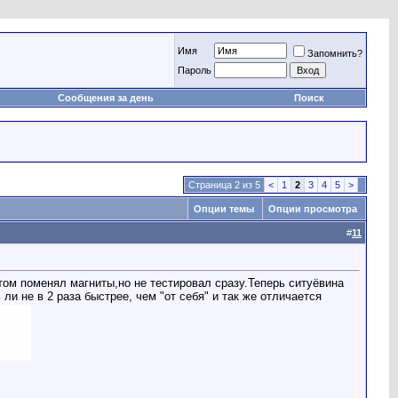
Имя
Запомнить?
Пароль
Сообщения за день
Поиск
Страница 2 из 5
<
1
2
3
4
5
>
Опции темы
Опции просмотра
#
11
том поменял магниты,но не тестировал сразу.Теперь ситуёвина
ли не в 2 раза быстрее, чем "от себя" и так же отличается