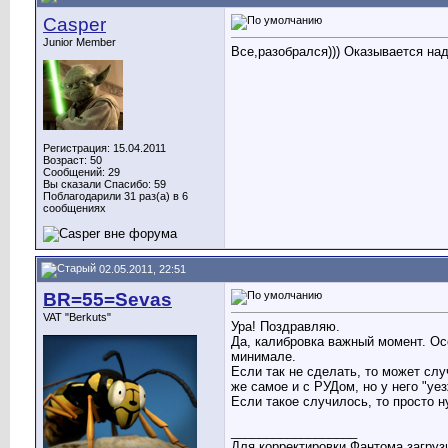
Casper
Junior Member
Все,разобрался))) Оказывается на
Регистрация: 15.04.2011
Возраст: 50
Сообщений: 29
Вы сказали Спасибо: 59
Поблагодарили 31 раз(а) в 6
сообщениях
02.05.2011, 22:51
BR=55=Sevas
VAT "Berkuts"
Ура! Поздравляю.
Да, калибровка важный момент. Ос
минимале.
Если так не сделать, то может слу
же самое и с РУДом, но у него "уе
Если такое случилось, то просто н
__________________
Для корректировки Фантома загрузи