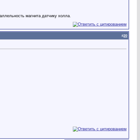
аллельность магнита датчику холла.
#
20