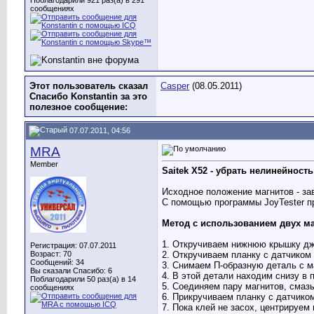
Поблагодарили 921 раз(а) в 291
сообщениях
Этот пользователь сказал
Casper
(08.05.2011)
Спасибо Konstantin за это
полезное сообщение:
07.07.2011, 04:56
MRA
Member
Saitek Х52 - убрать нелинейност
Исходное положение магнитов - за
С помощью программы JoyTester про
Метод с использованием двух м
1. Откручиваем нижнюю крышку джо
Регистрация: 07.07.2011
Возраст: 70
2. Откручиваем планку с датчиком 
Сообщений: 34
3. Снимаем П-образную деталь с м
Вы сказали Спасибо: 6
4. В этой детали находим снизу в
Поблагодарили 50 раз(а) в 14
5. Соединяем пару магнитов, смаз
сообщениях
6. Прикручиваем планку с датчико
7. Пока клей не засох, центрируем