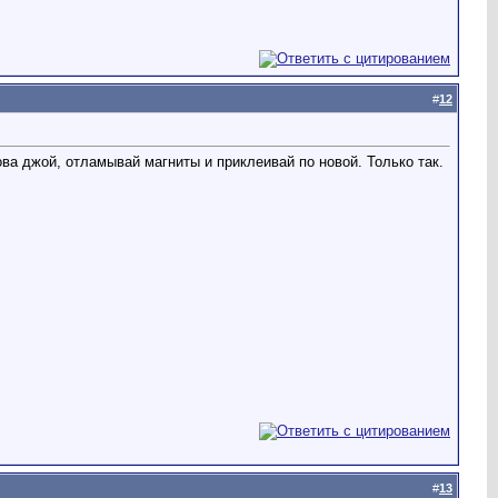
#
12
ва джой, отламывай магниты и приклеивай по новой. Только так.
#
13