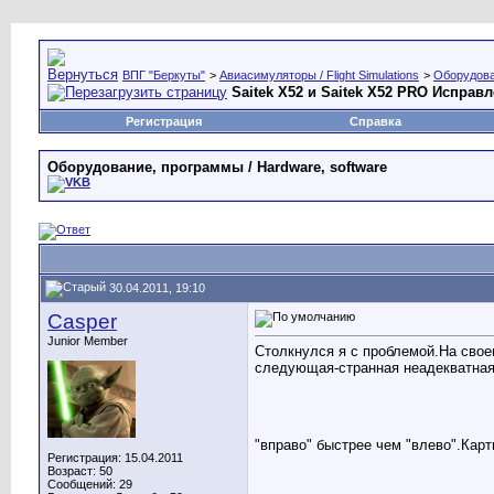
ВПГ "Беркуты"
>
Авиасимуляторы / Flight Simulations
>
Оборудова
Saitek X52 и Saitek X52 PRO Исправ
Регистрация
Справка
Оборудование, программы / Hardware, software
30.04.2011, 19:10
Casper
Junior Member
Столкнулся я с проблемой.На свое
следующая-странная неадекватная р
"вправо" быстрее чем "влево".Карт
Регистрация: 15.04.2011
Возраст: 50
Сообщений: 29