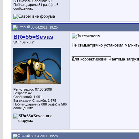
Вы сказали Спасибо: 59
Поблагодарили 31 раз(а) в 6
сообщениях
30.04.2011, 19:25
BR=55=Sevas
VAT "Berkuts"
Не симметрично установил магниты
__________________
Для корректировки Фантома загрузи
Регистрация: 07.06.2008
Возраст: 42
Сообщений: 1,051
Вы сказали Спасибо: 1,675
Поблагодарили 2,088 раз(а) в 586
сообщениях
30.04.2011, 19:28