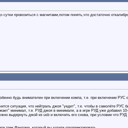
до сутки провозиться с магнитами,потом понять,что достаточно откалибр
обенно будь внимателен при включении компа, т.е. при включении РУС 
чится ситуация, что нейтраль джоя "уедет", т.е. чтобы в самолёте РУС 
зжает" минимал, т.е. РУД джоя в минимале, а в игре РУД уже добавил 10
ужно выдернуть джой из usb и включить его снова, при условии что РУД
те трек Фантома, который вы хотите откорректировать.