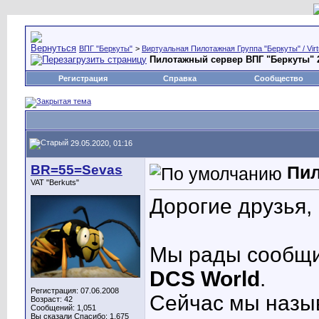
ВПГ "Беркуты"
>
Виртуальная Пилотажная Группа "Беркуты" / Virtu
Пилотажный сервер ВПГ "Беркуты" 
Регистрация
Справка
Сообщество
29.05.2020, 01:16
BR=55=Sevas
Пил
VAT "Berkuts"
Дорогие друзья,
Мы рады сообщит
DCS World
.
Регистрация: 07.06.2008
Сейчас мы назыв
Возраст: 42
Сообщений: 1,051
Вы сказали Спасибо: 1,675