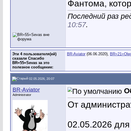
Фантома, котор
Последний раз ред
10:57
.
Эти 4 пользователя(ей)
BR-Aviator
(06.06.2020),
BR=21=Ole
сказали Спасибо
BR=55=Sevas за это
полезное сообщение:
02.05.2026, 20:07
BR-Aviator
О
Administrator
От администр
02.05.2026 для