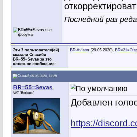
откорректироват
Последний раз ред
Эти 3 пользователя(ей)
BR-Aviator
(29.05.2020),
BR=21=Ole
сказали Спасибо
BR=55=Sevas за это
полезное сообщение:
05.06.2020, 14:29
BR=55=Sevas
VAT "Berkuts"
Добавлен голо
https://discord