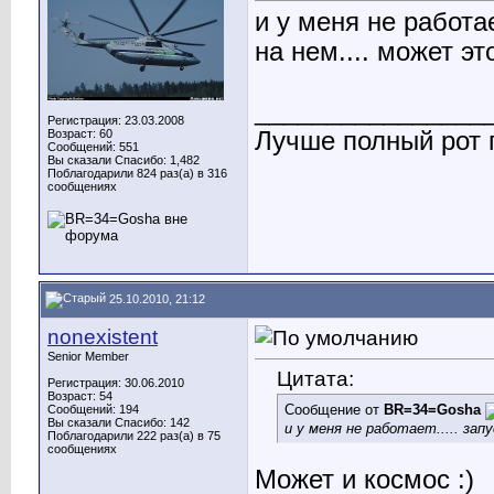
и у меня не работае
на нем.... может эт
________________
Регистрация: 23.03.2008
Возраст: 60
Лучше полный рот п
Сообщений: 551
Вы сказали Спасибо: 1,482
Поблагодарили 824 раз(а) в 316
сообщениях
25.10.2010, 21:12
nonexistent
Senior Member
Цитата:
Регистрация: 30.06.2010
Возраст: 54
Сообщение от
BR=34=Gosha
Сообщений: 194
Вы сказали Спасибо: 142
и у меня не работает..... зап
Поблагодарили 222 раз(а) в 75
сообщениях
Может и космос :)