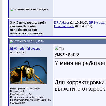
Эти 5 пользователя(ей)
BR-Aviator
(24.10.2010),
BR-Kolobat
сказали Спасибо
BR=55=Sevas
(05.04.2011)
nonexistent за это
полезное сообщение:
24.10.2010, 19:07
BR=55=Sevas
VAT "Berkuts"
У меня не работает
________________
Для корректировки
вы хотите откоррек
Регистрация: 07.06.2008
Возраст: 42
Сообщений: 1,051
Вы сказали Спасибо: 1,675
Поблагодарили 2,088 раз(а) в 586
сообщениях