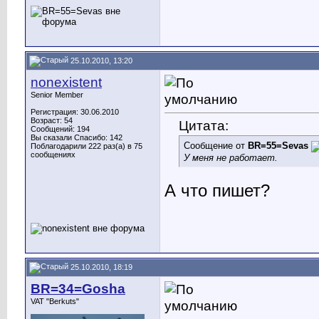
25.10.2010, 13:20
nonexistent
Senior Member
Регистрация: 30.06.2010
Возраст: 54
Цитата:
Сообщений: 194
Вы сказали Спасибо: 142
Сообщение от
BR=55=Sevas
Поблагодарили 222 раз(а) в 75
сообщениях
У меня не работает.
А что пишет?
25.10.2010, 18:19
BR=34=Gosha
VAT "Berkuts"