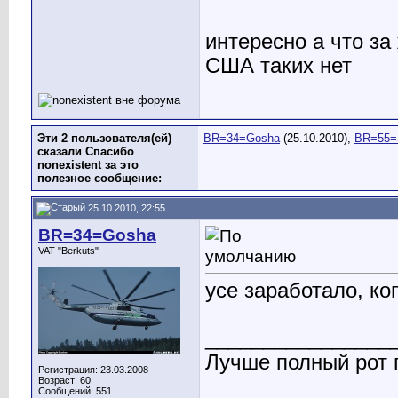
интересно а что з
США таких нет
Эти 2 пользователя(ей)
BR=34=Gosha
(25.10.2010),
BR=55=
сказали Спасибо
nonexistent за это
полезное сообщение:
25.10.2010, 22:55
BR=34=Gosha
VAT "Berkuts"
усе заработало, ко
________________
Лучше полный рот п
Регистрация: 23.03.2008
Возраст: 60
Сообщений: 551