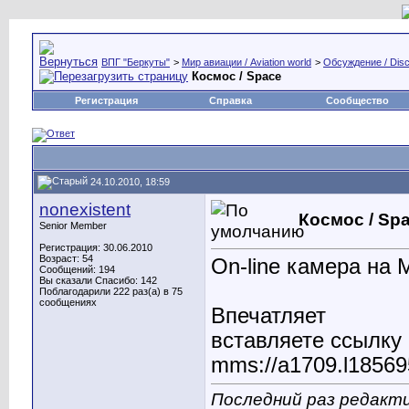
ВПГ "Беркуты"
>
Мир авиации / Aviation world
>
Обсуждение / Disc
Космос / Space
Регистрация
Справка
Сообщество
24.10.2010, 18:59
nonexistent
Космос / Sp
Senior Member
Регистрация: 30.06.2010
Возраст: 54
On-line камера на
Сообщений: 194
Вы сказали Спасибо: 142
Поблагодарили 222 раз(а) в 75
сообщениях
Впечатляет
вставляете ссылку 
mms://a1709.l18569
Последний раз редакти