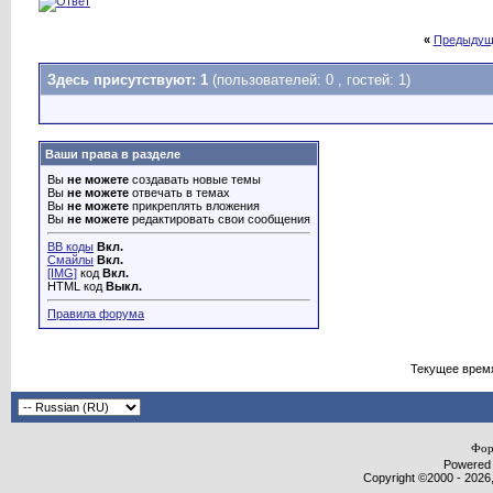
«
Предыдущ
Здесь присутствуют: 1
(пользователей: 0 , гостей: 1)
Ваши права в разделе
Вы
не можете
создавать новые темы
Вы
не можете
отвечать в темах
Вы
не можете
прикреплять вложения
Вы
не можете
редактировать свои сообщения
BB коды
Вкл.
Смайлы
Вкл.
[IMG]
код
Вкл.
HTML код
Выкл.
Правила форума
Текущее врем
Фор
Powered b
Copyright ©2000 - 2026,