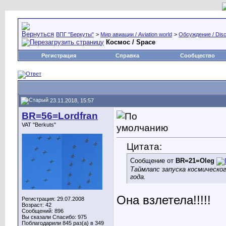
ВПГ "Беркуты"
>
Мир авиации / Aviation world
>
Обсуждение / Disc
Космос / Space
Регистрация
Справка
Сообщество
23.11.2018, 15:57
BR=56=Lordfran
VAT "Berkuts"
Цитата:
Сообщение от
BR=21=Oleg
Таймлапс запуска космическо
года.
Она взлетела!!!!!
Регистрация: 29.07.2008
Возраст: 42
Сообщений: 896
Вы сказали Спасибо: 975
Поблагодарили 845 раз(а) в 349