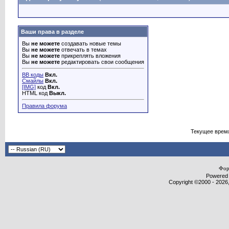
Ваши права в разделе
Вы
не можете
создавать новые темы
Вы
не можете
отвечать в темах
Вы
не можете
прикреплять вложения
Вы
не можете
редактировать свои сообщения
BB коды
Вкл.
Смайлы
Вкл.
[IMG]
код
Вкл.
HTML код
Выкл.
Правила форума
Текущее врем
Фор
Powered b
Copyright ©2000 - 2026,