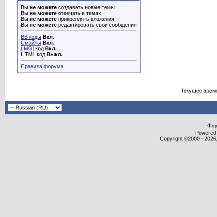
Вы
не можете
создавать новые темы
Вы
не можете
отвечать в темах
Вы
не можете
прикреплять вложения
Вы
не можете
редактировать свои сообщения
BB коды
Вкл.
Смайлы
Вкл.
[IMG]
код
Вкл.
HTML код
Выкл.
Правила форума
Текущее врем
Фор
Powered b
Copyright ©2000 - 2026,