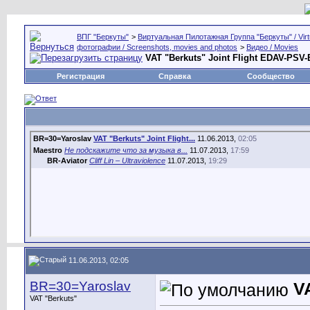
ВПГ "Беркуты"
>
Виртуальная Пилотажная Группа "Беркуты" / Virtu
фотографии / Screenshots, movies and photos
>
Видео / Movies
VAT "Berkuts" Joint Flight EDAV-PSV
Регистрация
Справка
Сообщество
BR=30=Yaroslav
VAT "Berkuts" Joint Flight...
11.06.2013,
02:05
Maestro
Не подскажите что за музыка в...
11.07.2013,
17:59
BR-Aviator
Cliff Lin – Ultraviolence
11.07.2013,
19:29
11.06.2013, 02:05
BR=30=Yaroslav
V
VAT "Berkuts"