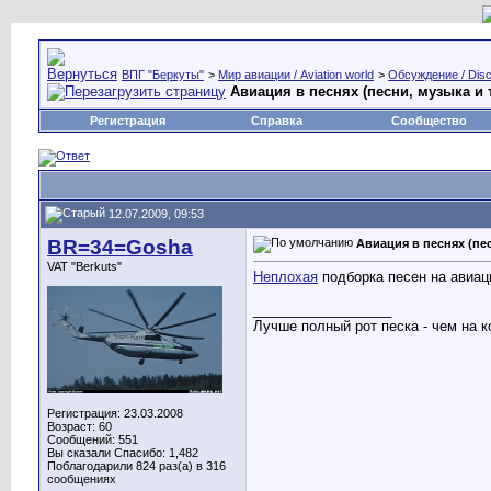
ВПГ "Беркуты"
>
Мир авиации / Aviation world
>
Обсуждение / Disc
Авиация в песнях (песни, музыка и т
Регистрация
Справка
Сообщество
12.07.2009, 09:53
BR=34=Gosha
Авиация в песнях (пес
VAT "Berkuts"
Неплохая
подборка песен на авиац
__________________
Лучше полный рот песка - чем на к
Регистрация: 23.03.2008
Возраст: 60
Сообщений: 551
Вы сказали Спасибо: 1,482
Поблагодарили 824 раз(а) в 316
сообщениях