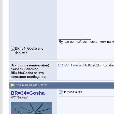
__________________
Лучше полный рот песка - чем на к
Эти 3 пользователя(ей)
BR=20=Timoha
(06.01.2011),
Konstan
сказали Спасибо
BR=34=Gosha за это
полезное сообщение:
02.01.2011, 22:28
BR=34=Gosha
VAT "Berkuts"