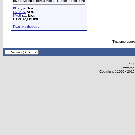
Вы
не можете
редактировать свои сообщения
BB коды
Вкл.
Смайлы
Вкл.
[IMG]
код
Вкл.
HTML код
Выкл.
Правила форума
Текущее врем
Фор
Powered b
Copyright ©2000 - 2026,