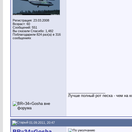
Регистрация: 23.03.2008
Возраст: 60
Сообщений: 551
Вы сказали Спасибо: 1,482
Поблагодарили 824 раз(а) в 316
сообщениях
__________________
Лучше полный рот песка - чем на к
01.09.2011, 20:47
BR=34=Gosha