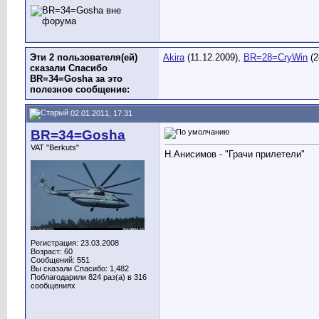
Эти 2 пользователя(ей)
Akira
(11.12.2009),
BR=28=CryWin
(2
сказали Спасибо
BR=34=Gosha за это
полезное сообщение:
02.01.2011, 17:31
BR=34=Gosha
VAT "Berkuts"
Н.Анисимов - "Грачи прилетели"
Регистрация: 23.03.2008
Возраст: 60
Сообщений: 551
Вы сказали Спасибо: 1,482
Поблагодарили 824 раз(а) в 316
сообщениях