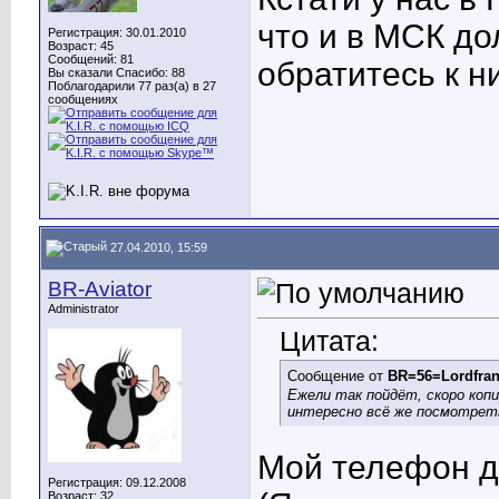
что и в МСК д
Регистрация: 30.01.2010
Возраст: 45
Сообщений: 81
обратитесь к н
Вы сказали Спасибо: 88
Поблагодарили 77 раз(а) в 27
сообщениях
27.04.2010, 15:59
BR-Aviator
Administrator
Цитата:
Сообщение от
BR=56=Lordfra
Ежели так пойдёт, скоро коп
интересно всё же посмотрет
Мой телефон д
Регистрация: 09.12.2008
Возраст: 32