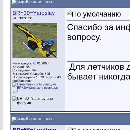
27.04.2010, 00:41
BR=30=Yaroslav
VAT "Berkuts"
Спасибо за ин
вопросу.
____________
Регистрация: 20.01.2008
Для летчиков 
Возраст: 45
Сообщений: 744
бывает никогда
Вы сказали Спасибо: 848
Поблагодарили 1,829 раз(а) в 435
сообщениях
27.04.2010, 08:41
BR=56=Lordfran