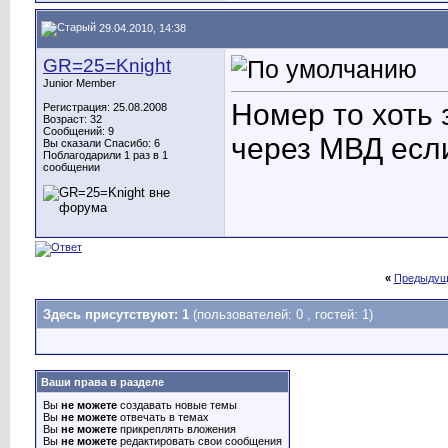
29.04.2010, 14:38
GR=25=Knight
Junior Member
Номер то хоть
Регистрация: 25.08.2008
Возраст: 32
Сообщений: 9
через МВД если
Вы сказали Спасибо: 6
Поблагодарили 1 раз в 1
сообщении
«
Предыдущ
Здесь присутствуют: 1
(пользователей: 0 , гостей: 1)
Ваши права в разделе
Вы
не можете
создавать новые темы
Вы
не можете
отвечать в темах
Вы
не можете
прикреплять вложения
Вы
не можете
редактировать свои сообщения