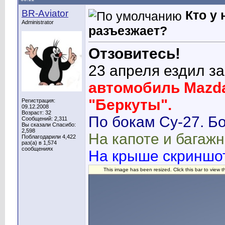
BR-Aviator
Кто у
Administrator
разъезжает?
Отзовитесь!
23 апреля ездил за
автомобиль Mazd
"Беркуты".
Регистрация:
09.12.2008
Возраст: 32
По бокам Су-27. Б
Сообщений: 2,311
Вы сказали Спасибо:
2,598
На капоте и багажн
Поблагодарили 4,422
раз(а) в 1,574
сообщениях
На крыше скриншот
This image has been resized. Click this bar to view t