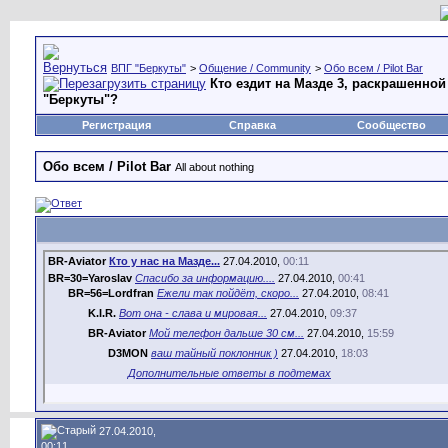
ВПГ "Беркуты"
>
Общение / Community
>
Обо всем / Pilot Bar
Кто ездит на Мазде 3, раскрашенно
"Беркуты"?
Регистрация
Справка
Сообщество
Обо всем / Pilot Bar
All about nothing
BR-Aviator
Кто у нас на Мазде...
27.04.2010,
00:11
BR=30=Yaroslav
Спасибо за информацию....
27.04.2010,
00:41
BR=56=Lordfran
Ежели так пойдёт, скоро...
27.04.2010,
08:41
K.I.R.
Вот она - слава и мировая...
27.04.2010,
09:37
BR-Aviator
Мой телефон дальше 30 см...
27.04.2010,
15:59
D3MON
ваш тайный поклонник )
27.04.2010,
18:03
Дополнительные ответы в подтемах
27.04.2010,
00:11