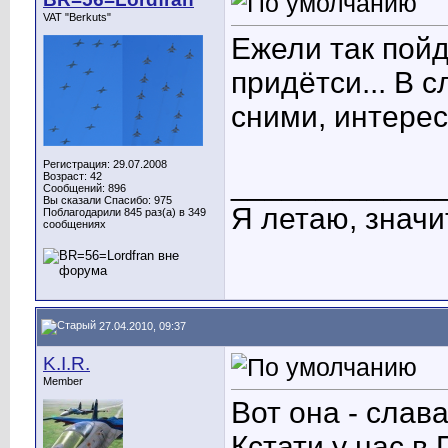
VAT "Berkuts"
Ежели так пойд
придётси...
В с
сними, интерес
Регистрация: 29.07.2008
____________
Возраст: 42
Сообщений: 896
Вы сказали Спасибо: 975
Я летаю, значит
Поблагодарили 845 раз(а) в 349
сообщениях
27.04.2010, 09:37
K.I.R.
Member
Вот она - слав
Кстати у нас в