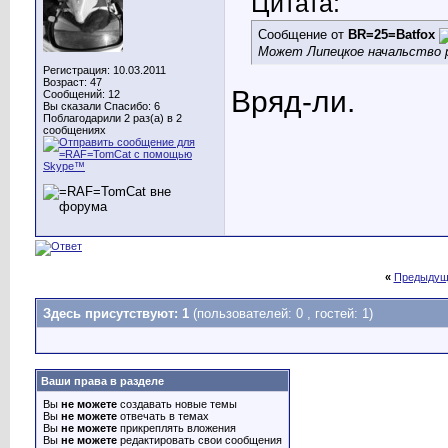
Цитата:
Сообщение от
BR=25=Batfox
Может Липецкое начальство 
Регистрация: 10.03.2011
Возраст: 47
Вряд-ли.
Сообщений: 12
Вы сказали Спасибо: 6
Поблагодарили 2 раз(а) в 2
сообщениях
«
Предыдущ
Здесь присутствуют: 1
(пользователей: 0 , гостей: 1)
Ваши права в разделе
Вы
не можете
создавать новые темы
Вы
не можете
отвечать в темах
Вы
не можете
прикреплять вложения
Вы
не можете
редактировать свои сообщения