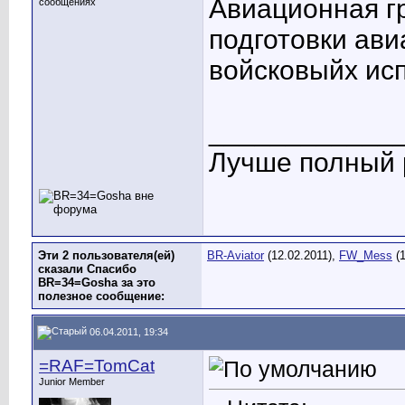
Авиационная гр
сообщениях
подготовки ави
войсковыйх ис
____________
Лучше полный р
Эти 2 пользователя(ей)
BR-Aviator
(12.02.2011),
FW_Mess
(1
сказали Спасибо
BR=34=Gosha за это
полезное сообщение:
06.04.2011, 19:34
=RAF=TomCat
Junior Member