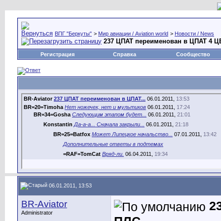
ВПГ "Беркуты"
>
Мир авиации / Aviation world
>
Новости / News
237 ЦПАТ переименован в ЦПАТ 4 Ц
Регистрация
Справка
Сообщество
BR-Aviator
237 ЦПАТ переименован в ЦПАТ...
06.01.2011,
13:53
BR=20=Timoha
Нет ножечек, нет и мультиков
06.01.2011,
17:24
BR=34=Gosha
Следующим этапом будет...
06.01.2011,
21:01
Konstantin
Да-а-а... Сначала закрыли...
06.01.2011,
21:18
BR=25=Batfox
Может Липецкое начальство...
07.01.2011,
13:42
Дополнительные ответы в подтемах
=RAF=TomCat
Вряд-ли.
06.04.2011,
19:34
06.01.2011, 13:53
BR-Aviator
2
Administrator
ПЛС