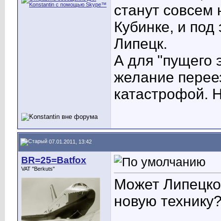
станут совсем 
Кубинке, и под
Липецк.
А для "пущего 
желание переез
катастрофой. Не
07.01.2011, 13:42
BR=25=Batfox
VAT "Berkuts"
Может Липецко
новую технику