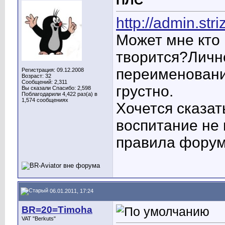
http://admin.striz
Может мне кто
творится?Лично
переименовани
Регистрация: 09.12.2008
Возраст: 32
Сообщений: 2,311
грустно.
Вы сказали Спасибо: 2,598
Поблагодарили 4,422 раз(а) в
1,574 сообщениях
Хочется сказат
воспитание не 
правила форум
06.01.2011, 17:24
BR=20=Timoha
VAT "Berkuts"