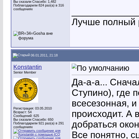
Вы сказали Спасибо: 1,482
Поблагодарили 824 раз(а) в 316
____________
сообщениях
Лучше полный р
06.01.2011, 21:18
Konstantin
Senior Member
Да-а-а... Снач
Ступино), где 
всесезонная, и
Регистрация: 03.05.2010
происходит. А 
Возраст: 54
Сообщений: 625
Вы сказали Спасибо: 650
добраться окон
Поблагодарили 921 раз(а) в 291
сообщениях
Все понятно, с