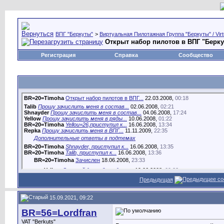
ВПГ "Беркуты"
>
Виртуальная Пилотажная Группа "Беркуты" / Virtu
Открыт набор пилотов в ВПГ "Берк
Регистрация
Справка
Сообщество
BR=20=Timoha
Открыт набор пилотов в ВПГ...
22.03.2008,
00:18
Talib
Прошу зачислить меня в состав...
02.06.2008,
02:21
Shnayder
Прошу зачислить меня в состав...
04.06.2008,
17:24
Yellow
Прошу зачислить меня в ряды...
10.06.2008,
01:22
BR=20=Timoha
Yellou=26,приступил к...
16.06.2008,
13:34
Repka
Прошу зачислить меня в ВПГ...
11.11.2009,
22:35
Дополнительные ответы в подтемах
BR=20=Timoha
Shnayder, приступил к...
16.06.2008,
13:35
BR=20=Timoha
Talib, приступил к...
16.06.2008,
13:36
BR=20=Timoha
Зачислен
18.06.2008,
23:33
Yellow
От всей души благодарю...
19.06.2008,
09:22
Предыдущая
BR=11=Frazer
Поздравления Yellow!...
19.06.2008,
10:19
Yellow
Спасибо одиннадцатый!!!
24.06.2008,
08:55
15.09.2021, 09:22
Kuzma-13
Заявление
07.07.2008,
19:20
BR=20=Timoha
Kuzma, приступил к...
07.07.2008,
20:57
BR=56=Lordfran
BR=20=Timoha
После успешного завершения...
07.07
VAT "Berkuts"