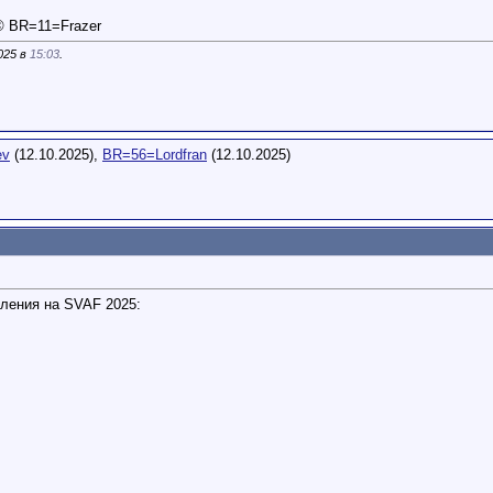
e! © BR=11=Frazer
025 в
15:03
.
ev
(12.10.2025),
BR=56=Lordfran
(12.10.2025)
ления на SVAF 2025: