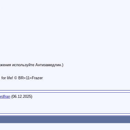
ажения используйте Антизамедлин.)
is for life! © BR=11=Frazer
rdfran
(06.12.2025)