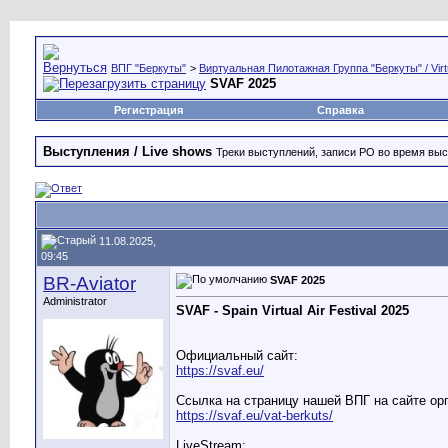
ВПГ "Беркуты"
>
Виртуальная Пилотажная Группа "Беркуты" / Virtu
SVAF 2025
Регистрация
Справка
Выступления / Live shows
Треки выступлений, записи РО во время вы
11.08.2025,
09:45
BR-Aviator
SVAF 2025
Administrator
SVAF - Spain Virtual Air Festival 2025
Официальный сайт:
https://svaf.eu/
Ссылка на страницу нашей ВПГ на сайте ор
https://svaf.eu/vat-berkuts/
LiveStream: