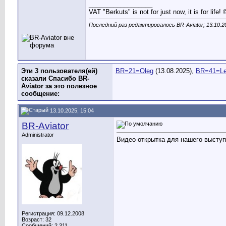
__________________
VAT "Berkuts" is not for just now, it is for lif
Последний раз редактировалось BR-Aviator; 13.10.2
Эти 3 пользователя(ей)
BR=21=Oleg
(13.08.2025),
BR=41=L
сказали Спасибо BR-
Aviator за это полезное
сообщение:
13.10.2025, 15:04
BR-Aviator
Administrator
Видео-открытка для нашего выступ
Регистрация: 09.12.2008
Возраст: 32
Сообщений: 2,311