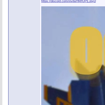
https://discord.com/invite/HRHJPEJpyD