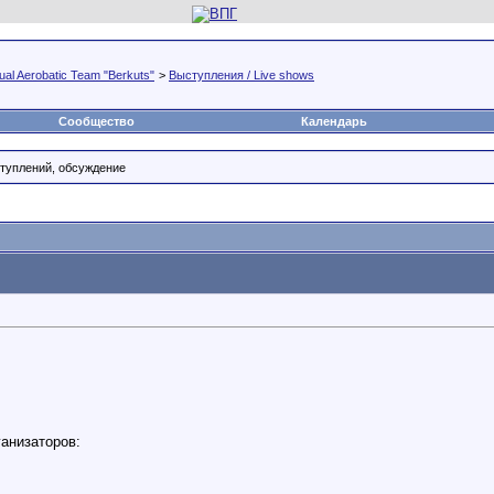
al Aerobatic Team "Berkuts"
>
Выступления / Live shows
Сообщество
Календарь
ступлений, обсуждение
ганизаторов: