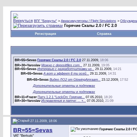
ВПГ "Беркуты"
>
Авиасимуляторы / Flight Simulations
>
Обсуждени
Горячие Скалы 2.0 / FC 2.0
Регистрация
Справка
BR=55=Sevas
Горячие Скалы 2.0 / FC 2.0
27.11.2009,
18:06
BR=30=Yaroslav
Можно с depositfiles.com...
27.11.2009,
19:05
BR=55=Sevas
Интервью с разработчитками из...
29.11.2009,
14:21
BR=55=Sevas
А вот и эффект 6 ти осей...
29.11.2009,
14:31
BR=55=Sevas
Видео ЛО2 от GlowingAmraam...
23.12.2009,
17:52
Дополнительные ответы в подтемах
Дополнительные ответы в подтемах
BR=11=Frazer
Патч 1.2.1 "LockOn: Горячие...
07.05.2010,
18:20
BR=30=Yaroslav
Исправления в патче: ... +...
07.05.2010,
21:09
BR=34=Gosha
Хорошие скидки в честь...
10.05.2010,
10:28
BR=49=Sliver
Попытался поставить патч... ...
10.05.2010,
13:58
BR=55=Sevas
Пётр, патч в поряде,...
10.05.2010,
17:31
27.11.2009, 18:06
EasternCat
Тряска головы
03.01.2012,
18:57
BR-Aviator
\LockOn Flaming Cliffs...
03.01.2012,
19:33
BR=55=Sevas
Горячие Скалы 2.0 / FC
BR-Aviator
oUNqBrur3gA
19.09.2012,
21:34
VAT "Berkuts"