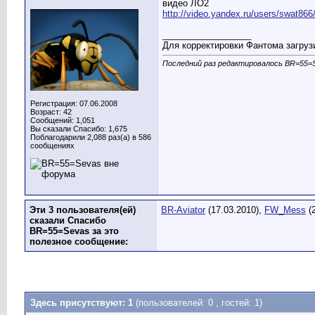
видео ЛО2
BR-Aviator
jAGegPjWjtk
01.01.2013,
22:43
http://video.yandex.ru/users/swat866
__________________
Для корректировки Фантома загрузи
Последний раз редактировалось BR=55=S
Регистрация: 07.06.2008
Возраст: 42
Сообщений: 1,051
Вы сказали Спасибо: 1,675
Поблагодарили 2,088 раз(а) в 586
сообщениях
Эти 3 пользователя(ей)
BR-Aviator
(17.03.2010),
FW_Mess
(2
сказали Спасибо
BR=55=Sevas за это
полезное сообщение:
Здесь присутствуют: 1
(пользователей: 0 , гостей: 1)