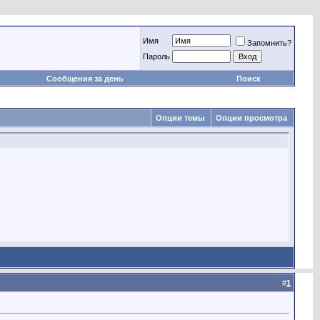
Имя
Запомнить?
Пароль
Сообщения за день
Поиск
Опции темы
Опции просмотра
#
1