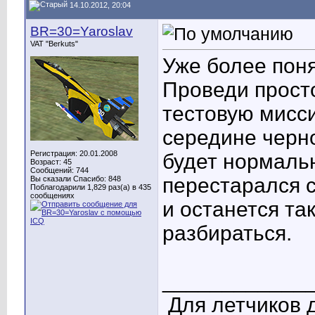
14.10.2012, 20:04
BR=30=Yaroslav
VAT "Berkuts"
Уже более поня
Проведи просто
тестовую мисси
середине черно
Регистрация: 20.01.2008
будет нормальн
Возраст: 45
Сообщений: 744
перестарался 
Вы сказали Спасибо: 848
Поблагодарили 1,829 раз(а) в 435
сообщениях
и останется та
разбираться.
____________
Для летчиков 