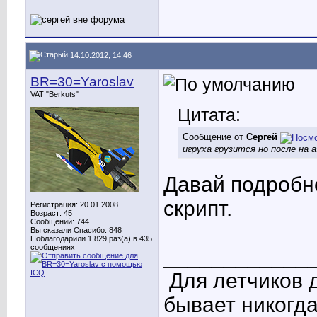
14.10.2012, 14:46
BR=30=Yaroslav
VAT "Berkuts"
Цитата:
Сообщение от
Сергей
игруха грузится но после на 
Давай подробне
скрипт.
Регистрация: 20.01.2008
Возраст: 45
Сообщений: 744
Вы сказали Спасибо: 848
Поблагодарили 1,829 раз(а) в 435
сообщениях
____________
Для летчиков 
бывает никогда