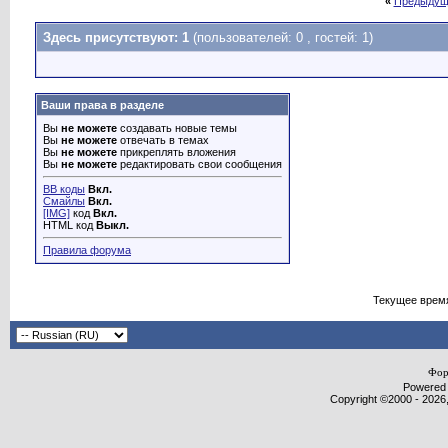
«
Предыдущ
Здесь присутствуют: 1
(пользователей: 0 , гостей: 1)
Ваши права в разделе
Вы
не можете
создавать новые темы
Вы
не можете
отвечать в темах
Вы
не можете
прикреплять вложения
Вы
не можете
редактировать свои сообщения
BB коды
Вкл.
Смайлы
Вкл.
[IMG]
код
Вкл.
HTML код
Выкл.
Правила форума
Текущее врем
Фор
Powered b
Copyright ©2000 - 2026,