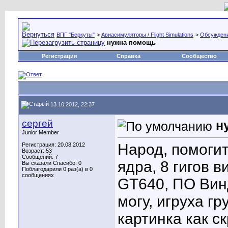
ВПГ "Беркуты"
>
Авиасимуляторы / Flight Simulations
>
Обсуждени
нужна помощь
Регистрация
Справка
Сообщество
13.10.2012, 22:37
сергей
н
Junior Member
Народ, помогит
Регистрация: 20.08.2012
Возраст: 53
Сообщений: 7
ядра, 8 гигов 
Вы сказали Спасибо: 0
Поблагодарили 0 раз(а) в 0
сообщениях
GT640, ПО Винд
могу, игруха г
картинка как с