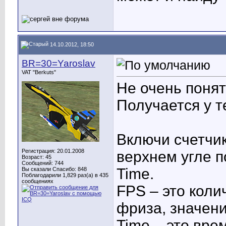
14.10.2012, 18:50
BR=30=Yaroslav
VAT "Berkuts"
Не очень поня
Получается у т
Включи счетчик 
Регистрация: 20.01.2008
верхнем угле 
Возраст: 45
Сообщений: 744
Time.
Вы сказали Спасибо: 848
Поблагодарили 1,829 раз(а) в 435
сообщениях
FPS – это коли
фриза, значени
Time – это вре