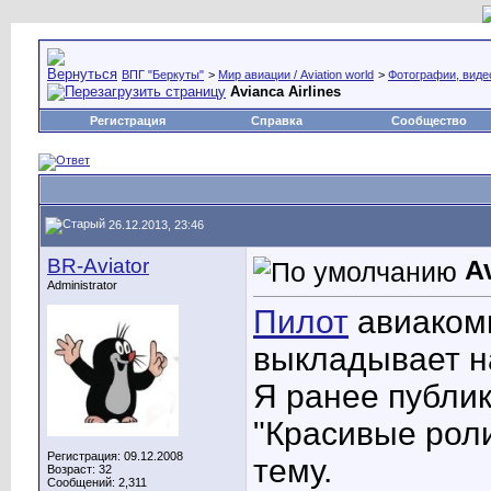
ВПГ "Беркуты"
>
Мир авиации / Aviation world
>
Фотографии, видео
Avianca Airlines
Регистрация
Справка
Сообщество
26.12.2013, 23:46
BR-Aviator
A
Administrator
Пилот
авиакомп
выкладывает н
Я ранее публик
"Красивые рол
Регистрация: 09.12.2008
тему.
Возраст: 32
Сообщений: 2,311