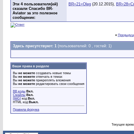
Эти 4 пользователя(ей)
BR=21=Oleg
(20.12.2015),
BR=28=Cr
сказали Спасибо BR-
Aviator за это полезное
сообщение:
«
Предыдущ
Здесь присутствуют: 1
(пользователей: 0 , гостей: 1)
Ваши права в разделе
Вы
не можете
создавать новые темы
Вы
не можете
отвечать в темах
Вы
не можете
прикреплять вложения
Вы
не можете
редактировать свои сообщения
BB коды
Вкл.
Смайлы
Вкл.
[IMG]
код
Вкл.
HTML код
Выкл.
Правила форума
Текущее врем