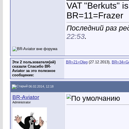
VAT "Berkuts" is n
BR=11=Frazer
Последний раз ред
22:53
.
Эти 2 пользователя(ей)
BR=21=Oleg
(27.12.2013),
BR=34=G
сказали Спасибо BR-
Aviator за это полезное
сообщение:
06.02.2014, 12:18
BR-Aviator
Administrator