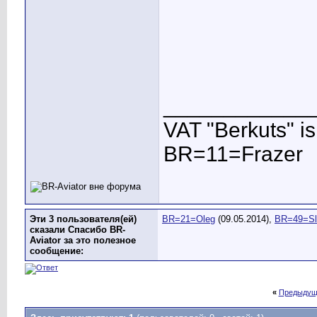
____________
VAT "Berkuts" is n
BR=11=Frazer
Эти 3 пользователя(ей)
BR=21=Oleg
(09.05.2014),
BR=49=Sl
сказали Спасибо BR-
Aviator за это полезное
сообщение:
«
Предыдущ