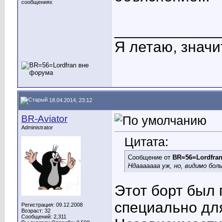
сообщениях
____________
Я летаю, значит
18.04.2014, 23:12
BR-Aviator
Administrator
Цитата:
Сообщение от
BR=56=Lordfra
Ндааааааа уж, но, видимо бол
Этот борт был 
специально дл
Регистрация: 09.12.2008
Возраст: 32
Сообщений: 2,311