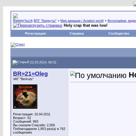
ВПГ "Беркуты"
>
Мир авиации / Aviation world
>
Фотографии, видео
Holy crap that was low!
Регистрация
Справка
Сообщество
22.03.2014, 06:31
BR=21=Oleg
Ho
VAT "Berkuts"
Регистрация: 10.04.2011
Возраст: 52
Сообщений: 993
Вы сказали Спасибо: 2,056
Поблагодарили 1,953 раз(а) в 762
сообщениях