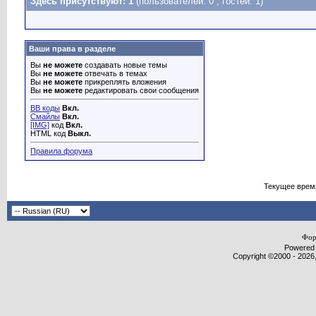
Здесь присутствуют: 1
(пользователей: 0 , гостей: 1)
Ваши права в разделе
Вы
не можете
создавать новые темы
Вы
не можете
отвечать в темах
Вы
не можете
прикреплять вложения
Вы
не можете
редактировать свои сообщения
BB коды
Вкл.
Смайлы
Вкл.
[IMG]
код
Вкл.
HTML код
Выкл.
Правила форума
Текущее врем
Фор
Powered b
Copyright ©2000 - 2026,