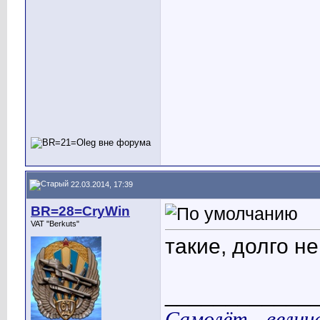
22.03.2014, 17:39
BR=28=CryWin
VAT "Berkuts"
такие, долго не 
____________
Самолёт - велич