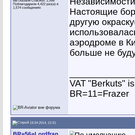
Независимости
Вы сказали Спасибо: 2,598
Поблагодарили 4,422 раз(а) в
1,574 сообщениях
Настоящие бор
другую окраску
использовалась
аэродроме в Ки
больше не буду
____________
VAT "Berkuts" is n
BR=11=Frazer
19.04.2014, 21:51
BR=56=Lordfran