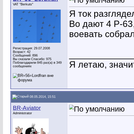
VAT "Berkuts"
Я ток разгляде
Во дают 4 Р-63,
воевать собра
Регистрация: 29.07.2008
____________
Возраст: 42
Сообщений: 896
Вы сказали Спасибо: 975
Я летаю, значит
Поблагодарили 845 раз(а) в 349
сообщениях
08.05.2014, 15:51
BR-Aviator
Administrator