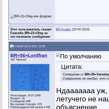
Этот пользователь сказал
BR-Aviator
(18.04.2014)
Спасибо BR=21=Oleg за
это полезное сообщение:
18.04.2014, 22:06
BR=56=Lordfran
VAT "Berkuts"
Цитата:
Сообщение от
BR=30=Yarosla
Совершенно не ожидал, что 
Ндааааааа уж,
Регистрация: 29.07.2008
летучего не на
Возраст: 42
Сообщений: 896
Вы сказали Спасибо: 975
объяснение...
Поблагодарили 845 раз(а) в 349